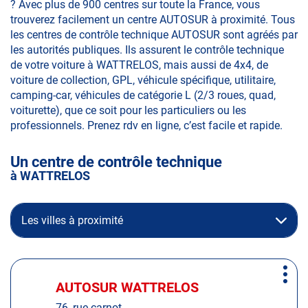
? Avec plus de 900 centres sur toute la France, vous
trouverez facilement un centre AUTOSUR à proximité. Tous
les centres de contrôle technique AUTOSUR sont agréés par
les autorités publiques. Ils assurent le contrôle technique
de votre voiture à WATTRELOS, mais aussi de 4x4, de
voiture de collection, GPL, véhicule spécifique, utilitaire,
camping-car, véhicules de catégorie L (2/3 roues, quad,
voiturette), que ce soit pour les particuliers ou les
professionnels. Prenez rdv en ligne, c’est facile et rapide.
Un centre de contrôle technique
à WATTRELOS
Les villes à proximité
Appuyer
Plus
sur
AUTOSUR WATTRELOS
Centre
d'op
la
:
76, rue carnot