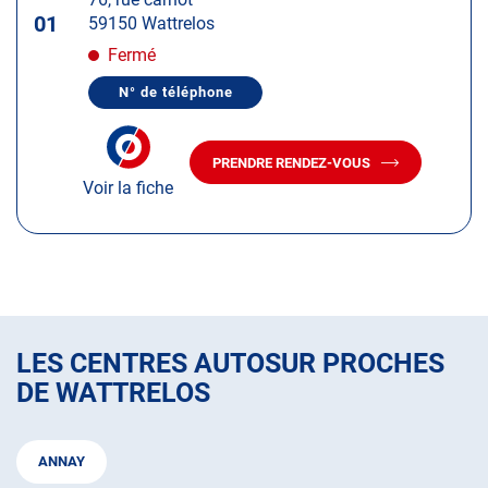
touche
01
59150 Wattrelos
ENTRÉE
pour
Fermé
obtenir
N° de téléphone
de
AFFICHER
LE
plus
NUMÉRO
amples
DE
PRENDRE RENDEZ-VOUS
TÉLÉPHONE
AVEC
informations
DU
Voir la fiche
LE
CENTRE
CENTRE
AUTOSUR
AUTOSUR
WATTRELOS
WATTRELOS
LES CENTRES AUTOSUR PROCHES
DE WATTRELOS
ANNAY