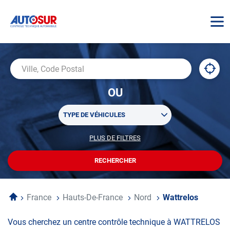
AUTOSUR
À
,
Ville,
proxi
trouv
Code
OU
un
Postal
centr
Sélectionner
AUTO
TYPE DE VÉHICULES
un
ou
PLUS DE FILTRES
POUR
plusieurs
PERSONNALISER
filtre(s)
VOTRE
RECHERCHER
UN
RECHERCHE
de
CENTRE
recherche
AUTOSUR
Accueil
France
Hauts-De-France
Nord
Wattrelos
Vous cherchez un centre contrôle technique à WATTRELOS