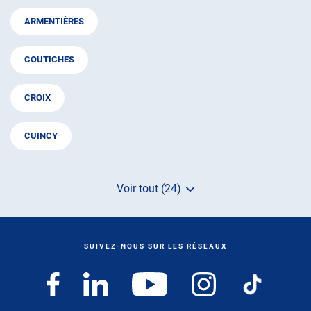
ARMENTIÈRES
COUTICHES
CROIX
CUINCY
Voir tout (24)
de
points
de
vente
de
SUIVEZ-NOUS SUR LES RÉSEAUX
AUTOSUR