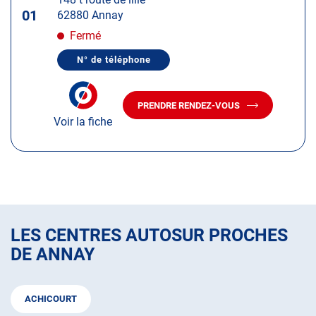
touche
01
62880 Annay
ENTRÉE
pour
Fermé
obtenir
N° de téléphone
de
AFFICHER
LE
plus
NUMÉRO
amples
DE
PRENDRE RENDEZ-VOUS
TÉLÉPHONE
AVEC
informations
DU
Voir la fiche
LE
CENTRE
CENTRE
AUTOSUR
AUTOSUR
ANNAY
ANNAY
LES CENTRES AUTOSUR PROCHES
DE ANNAY
ACHICOURT