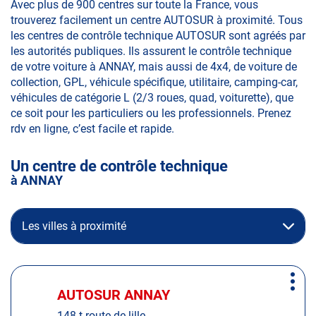
Avec plus de 900 centres sur toute la France, vous
trouverez facilement un centre AUTOSUR à proximité. Tous
les centres de contrôle technique AUTOSUR sont agréés par
les autorités publiques. Ils assurent le contrôle technique
de votre voiture à ANNAY, mais aussi de 4x4, de voiture de
collection, GPL, véhicule spécifique, utilitaire, camping-car,
véhicules de catégorie L (2/3 roues, quad, voiturette), que
ce soit pour les particuliers ou les professionnels. Prenez
rdv en ligne, c’est facile et rapide.
Un centre de contrôle technique
à ANNAY
Les villes à proximité
Appuyer
Plus
sur
AUTOSUR ANNAY
Centre
d'op
la
:
148 t route de lille