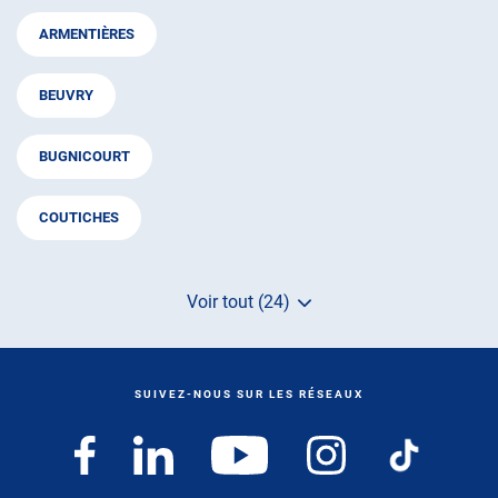
ARMENTIÈRES
BEUVRY
BUGNICOURT
COUTICHES
Voir tout (24)
de
points
de
vente
de
SUIVEZ-NOUS SUR LES RÉSEAUX
AUTOSUR