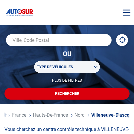
AUTOSUR
À
,
Ville,
proxi
trouv
Code
OU
un
Postal
centr
Sélectionner
AUTO
TYPE DE VÉHICULES
un
ou
PLUS DE FILTRES
POUR
plusieurs
PERSONNALISER
filtre(s)
VOTRE
RECHERCHER
UN
RECHERCHE
de
CENTRE
recherche
AUTOSUR
Accueil
France
Hauts-De-France
Nord
Villeneuve-D'ascq
Vous cherchez un centre contrôle technique à VILLENEUVE-