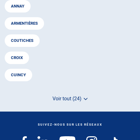
ANNAY
ARMENTIÈRES
COUTICHES
CROIX
CUINCY
Voir tout (24)
de
points
de
vente
de
SUIVEZ-NOUS SUR LES RÉSEAUX
AUTOSUR