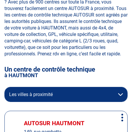
? Avec plus de 900 centres sur toute la France, vous
trouverez facilement un centre AUTOSUR à proximité. Tous
les centres de contrôle technique AUTOSUR sont agréés par
les autorités publiques. Ils assurent le contrôle technique
de votre voiture à HAUTMONT, mais aussi de 4x4, de
voiture de collection, GPL, véhicule spécifique, utilitaire,
camping-car, véhicules de catégorie L (2/3 roues, quad,
voiturette), que ce soit pour les particuliers ou les
professionnels. Prenez rdv en ligne, c’est facile et rapide.
Un centre de contrôle technique
à HAUTMONT
Les villes à proximité
Appuyer
Plus
sur
AUTOSUR HAUTMONT
Centre
d'op
la
:
149, rue gambetta