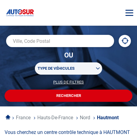
AUTOSUR
À
,
Ville,
proxi
trouv
Code
OU
un
Postal
centr
Sélectionner
AUTO
TYPE DE VÉHICULES
un
ou
PLUS DE FILTRES
POUR
plusieurs
PERSONNALISER
filtre(s)
VOTRE
RECHERCHER
UN
RECHERCHE
de
CENTRE
recherche
AUTOSUR
Accueil
France
Hauts-De-France
Nord
Hautmont
Vous cherchez un centre contrôle technique à HAUTMONT