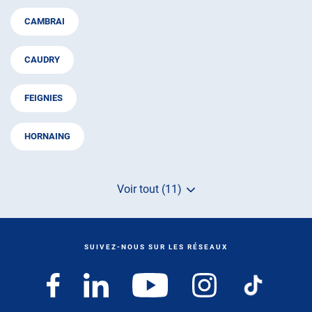
CAMBRAI
CAUDRY
FEIGNIES
HORNAING
Voir tout (11)
de
points
de
vente
de
SUIVEZ-NOUS SUR LES RÉSEAUX
AUTOSUR