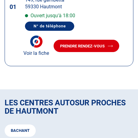
touche
01
59330 Hautmont
ENTRÉE
pour
Ouvert jusqu'à 18:00
obtenir
N° de téléphone
de
AFFICHER
LE
plus
NUMÉRO
amples
DE
PRENDRE RENDEZ-VOUS
TÉLÉPHONE
AVEC
informations
DU
Voir la fiche
LE
CENTRE
CENTRE
AUTOSUR
AUTOSUR
HAUTMONT
HAUTMONT
LES CENTRES AUTOSUR PROCHES
DE HAUTMONT
BACHANT