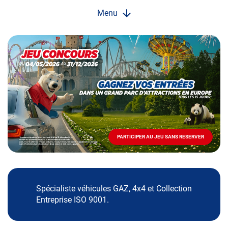
Menu
Opération
spéciale
Mai
-
Décembre
2026
-
Locations
PARTICIPER AU JEU SANS RESERVER
PARTICIPER
AU
JEU
SANS
RESERVER
Spécialiste véhicules GAZ, 4x4 et Collection
Entreprise ISO 9001.