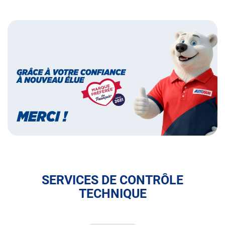
Bannières
Bannière
marque
préférée
des
français
SERVICES DE CONTRÔLE
TECHNIQUE