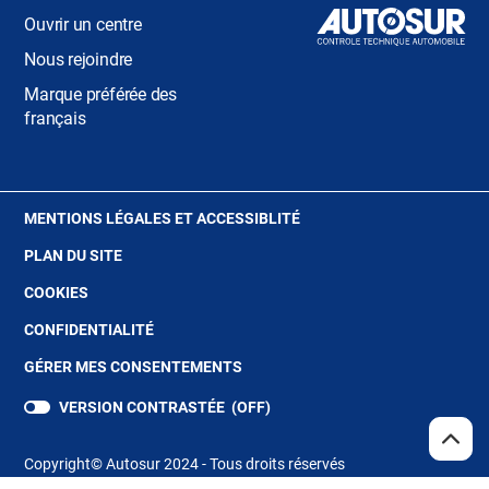
Ouvrir un centre
Nous rejoindre
Marque préférée des
français
(OUVRE
MENTIONS LÉGALES ET ACCESSIBLITÉ
DANS
PLAN DU SITE
UNE
NOUVELLE
(OUVRE
COOKIES
FENÊTRE)
DANS
(OUVRE
CONFIDENTIALITÉ
UNE
DANS
NOUVELLE
GÉRER MES CONSENTEMENTS
UNE
FENÊTRE)
NOUVELLE
VERSION CONTRASTÉE (
OFF
)
FENÊTRE)
REMO
(NAV
EN
Copyright© Autosur 2024 - Tous droits réservés
HAUT
DE