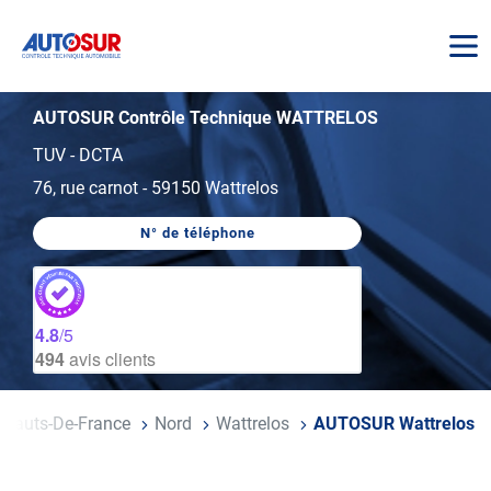
AUTOSUR
AUTOSUR Contrôle Technique WATTRELOS
TUV - DCTA
76, rue carnot
-
59150 Wattrelos
N° de téléphone
AFFICHER
LE
NUMÉRO
DE
TÉLÉPHONE
DU
4.8
/5
CENTRE
494
avis clients
AUTOSUR
WATTRELOS
Hauts-De-France
Nord
Wattrelos
AUTOSUR Wattrelos