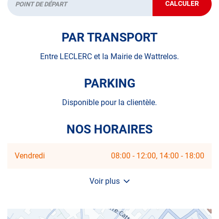
CALCULER
partir en voyage.
JUSQU'AU
Départ
POINT
DE
A très bientôt chez
AUTOSUR WATTRELOS
.
VENTE
PAR TRANSPORT
AUTOSUR
WATTRELO
Entre LECLERC et la Mairie de Wattrelos.
PARKING
Disponible pour la clientèle.
NOS HORAIRES
Horaires
Vendredi
08:00
-
12:00
14:00
-
18:00
d'ouverture
d'aujourd'hui
Voir plus
et
les
horaires
d'ouverture