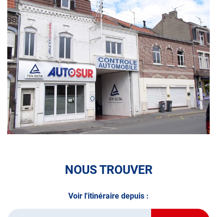
•Véhicules
collection (Autosur Classic, Partenaire FFVE)
•Camping Car et Gros Volume
Pour connaître l’état de votre véhicule à tout moment,
découvrez les différentes prestations de contrôle technique
du
centre Autosur WATTRELOS
:
•La visite initiale
•La Contre-visite
•Le Contrôle Complémentaire pollution
•Le Contrôle Technique des véhicules spécifiques
NOUS TROUVER
•Le Contrôle Technique volontaire total ou partiel
Voir l'itinéraire depuis :
N’attendez plus pour prendre soin de votre auto et
demandez un RDV dans votre
centre Autosur
avant de