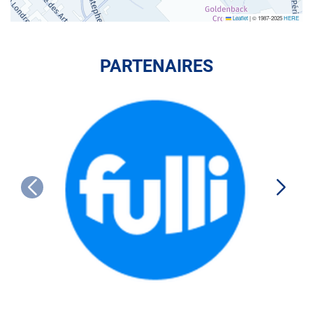
Leaflet
|
© 1987-2025
HERE
PARTENAIRES
FULLI