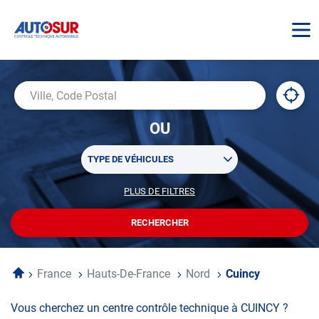
AUTOSUR
À
,
Ville,
proxi
trouv
Code
OU
un
Postal
centr
Sélectionner
AUTO
TYPE DE VÉHICULES
un
ou
PLUS DE FILTRES
POUR
plusieurs
PERSONNALISER
filtre(s)
VOTRE
RECHERCHER
UN
RECHERCHE
de
CENTRE
recherche
AUTOSUR
Accueil
France
Hauts-De-France
Nord
Cuincy
Vous cherchez un centre contrôle technique à CUINCY ?