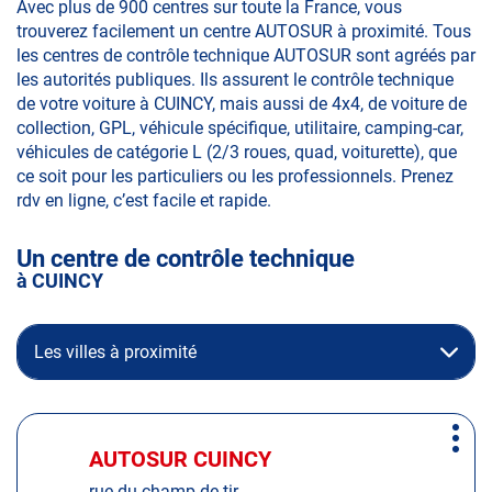
Avec plus de 900 centres sur toute la France, vous
trouverez facilement un centre AUTOSUR à proximité. Tous
les centres de contrôle technique AUTOSUR sont agréés par
les autorités publiques. Ils assurent le contrôle technique
de votre voiture à CUINCY, mais aussi de 4x4, de voiture de
collection, GPL, véhicule spécifique, utilitaire, camping-car,
véhicules de catégorie L (2/3 roues, quad, voiturette), que
ce soit pour les particuliers ou les professionnels. Prenez
rdv en ligne, c’est facile et rapide.
Un centre de contrôle technique
à CUINCY
Les villes à proximité
Appuyer
Plus
sur
AUTOSUR CUINCY
Centre
d'op
la
:
rue du champ de tir