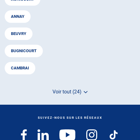
ANNAY
BEUVRY
BUGNICOURT
CAMBRAI
Voir tout (24)
de
points
de
vente
de
SUIVEZ-NOUS SUR LES RÉSEAUX
AUTOSUR