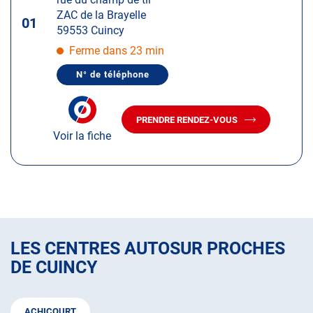
touche
ZAC de la Brayelle
ENTRÉE
01
59553 Cuincy
pour
obtenir
Ferme dans 23 min
de
N° de téléphone
plus
AFFICHER
LE
amples
NUMÉRO
informations
DE
PRENDRE RENDEZ-VOUS
TÉLÉPHONE
AVEC
DU
Voir la fiche
LE
CENTRE
CENTRE
AUTOSUR
AUTOSUR
CUINCY
CUINCY
LES CENTRES AUTOSUR PROCHES
DE CUINCY
ACHICOURT