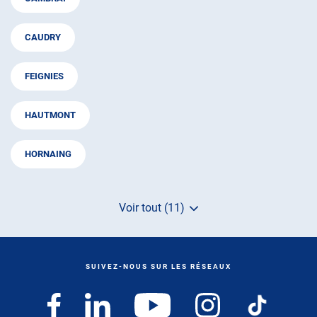
CAUDRY
FEIGNIES
HAUTMONT
HORNAING
Voir tout (11)
de
points
de
vente
de
SUIVEZ-NOUS SUR LES RÉSEAUX
AUTOSUR