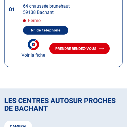
touche
64 chaussée brunehaut
ENTRÉE
01
59138 Bachant
pour
obtenir
Fermé
de
N° de téléphone
plus
AFFICHER
LE
amples
NUMÉRO
informations
DE
PRENDRE RENDEZ-VOUS
TÉLÉPHONE
AVEC
DU
Voir la fiche
LE
CENTRE
CENTRE
AUTOSUR
AUTOSUR
BACHANT
/
BACHANT
AULNOYE
/
-
AULNOYE
AYMERIE
-
AYMERIE
LES CENTRES AUTOSUR PROCHES
DE BACHANT
CAMBRAI