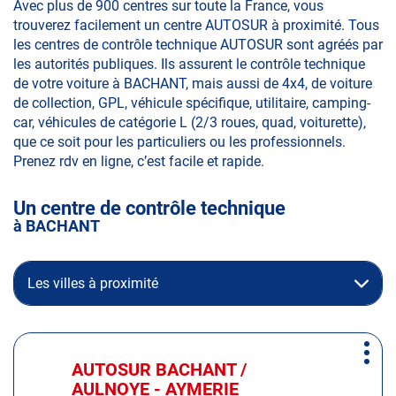
Avec plus de 900 centres sur toute la France, vous
trouverez facilement un centre AUTOSUR à proximité. Tous
les centres de contrôle technique AUTOSUR sont agréés par
les autorités publiques. Ils assurent le contrôle technique
de votre voiture à BACHANT, mais aussi de 4x4, de voiture
de collection, GPL, véhicule spécifique, utilitaire, camping-
car, véhicules de catégorie L (2/3 roues, quad, voiturette),
que ce soit pour les particuliers ou les professionnels.
Prenez rdv en ligne, c’est facile et rapide.
Un centre de contrôle technique
à BACHANT
Les villes à proximité
Appuyer
Plus
sur
AUTOSUR BACHANT /
Centre
d'op
la
AULNOYE - AYMERIE
: