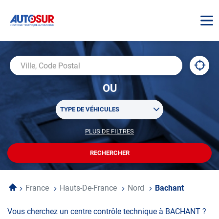
AUTOSUR
À
,
Ville,
proxi
trouv
Code
OU
un
Postal
centr
Sélectionner
AUTO
TYPE DE VÉHICULES
un
ou
PLUS DE FILTRES
POUR
plusieurs
PERSONNALISER
filtre(s)
VOTRE
RECHERCHER
UN
RECHERCHE
de
CENTRE
recherche
AUTOSUR
Accueil
France
Hauts-De-France
Nord
Bachant
Vous cherchez un centre contrôle technique à BACHANT ?