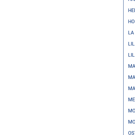
HE
HO
LA
LI
LI
MA
MA
MA
ME
MO
MO
OS