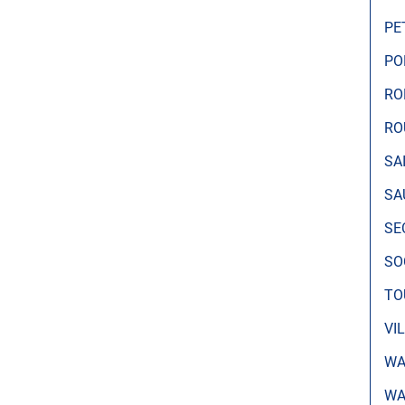
PE
PO
RO
RO
SA
SA
SE
SO
TO
VI
WA
WA