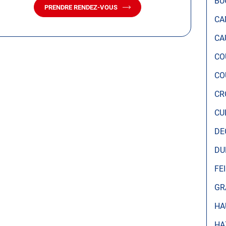
BU
PRENDRE RENDEZ-VOUS
AVEC
CA
LE
CENTRE
CA
AUTOSUR
COUDEKERQUE-
CO
BRANCHE
CO
CR
CU
DE
DU
FE
GR
HA
HA