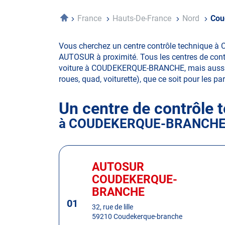
Accueil
France
Hauts-De-France
Nord
Cou
Vous cherchez un centre contrôle technique à
AUTOSUR à proximité. Tous les centres de contr
voiture à COUDEKERQUE-BRANCHE, mais aussi de 4
roues, quad, voiturette), que ce soit pour les par
Un centre de contrôle 
à COUDEKERQUE-BRANCH
Appuyer
sur
AUTOSUR
Centre
la
:
COUDEKERQUE-
touche
BRANCHE
ENTRÉE
01
pour
32, rue de lille
obtenir
59210 Coudekerque-branche