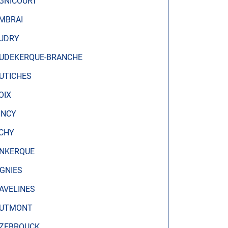
GNICOURT
MBRAI
UDRY
UDEKERQUE-BRANCHE
UTICHES
OIX
INCY
CHY
NKERQUE
IGNIES
AVELINES
UTMONT
ZEBROUCK