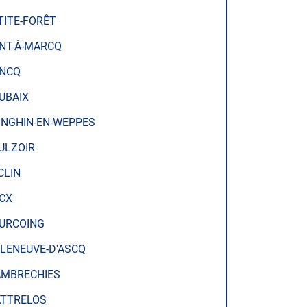
TITE-FORÊT
NT-À-MARCQ
NCQ
UBAIX
INGHIN-EN-WEPPES
ULZOIR
CLIN
CX
URCOING
LLENEUVE-D'ASCQ
MBRECHIES
TTRELOS