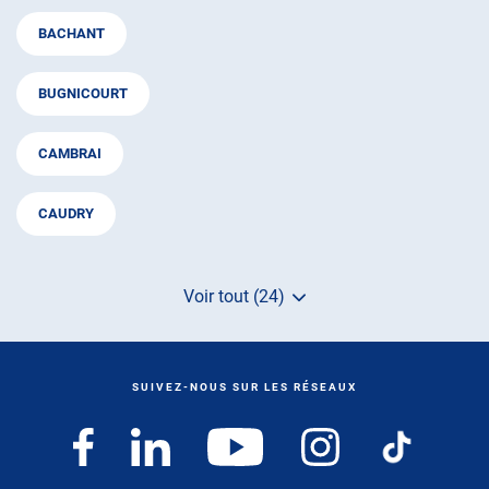
BACHANT
BUGNICOURT
CAMBRAI
CAUDRY
Voir tout (24)
de
points
de
vente
de
SUIVEZ-NOUS SUR LES RÉSEAUX
AUTOSUR