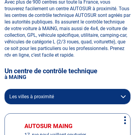
Avec plus de 900 centres sur toute la France, vous
trouverez facilement un centre AUTOSUR à proximité. Tous
les centres de contrôle technique AUTOSUR sont agréés par
les autorités publiques. Ils assurent le contrôle technique
de votre voiture à MAING, mais aussi de 4x4, de voiture de
collection, GPL, véhicule spécifique, utilitaire, camping-car,
véhicules de catégorie L (2/3 roues, quad, voiturette), que
ce soit pour les particuliers ou les professionnels. Prenez
rdv en ligne, c’est facile et rapide.
Un centre de contrôle technique
à MAING
Les villes à proximité
Appuyer
Plus
sur
AUTOSUR MAING
Centre
d'op
la
:
17, rue paul vaillant couturier