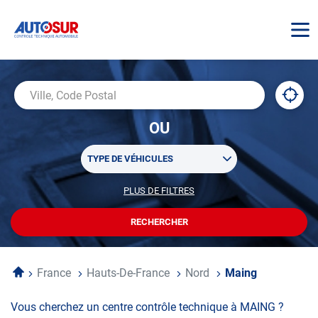
AUTOSUR
À
,
Ville,
proxi
trouv
Code
OU
un
Postal
centr
Sélectionner
AUTO
TYPE DE VÉHICULES
un
ou
PLUS DE FILTRES
POUR
plusieurs
PERSONNALISER
filtre(s)
VOTRE
RECHERCHER
UN
RECHERCHE
de
CENTRE
recherche
AUTOSUR
Accueil
France
Hauts-De-France
Nord
Maing
Vous cherchez un centre contrôle technique à MAING ?