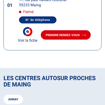
touche
01
59233 Maing
ENTRÉE
pour
Fermé
obtenir
N° de téléphone
de
AFFICHER
LE
plus
NUMÉRO
amples
DE
PRENDRE RENDEZ-VOUS
TÉLÉPHONE
AVEC
informations
DU
Voir la fiche
LE
CENTRE
CENTRE
AUTOSUR
AUTOSUR
MAING
MAING
LES CENTRES AUTOSUR PROCHES
DE MAING
ANNAY