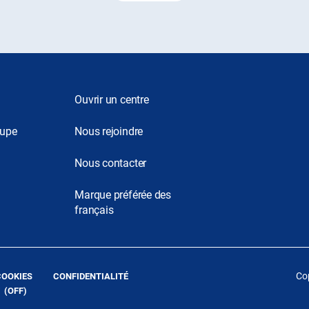
Ouvrir un centre
oupe
Nous rejoindre
Nous contacter
Marque préférée des
français
(OUVRE
(OUVRE
Cop
COOKIES
CONFIDENTIALITÉ
DANS
DANS
 (
OFF
)
UNE
UNE