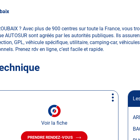
baix
ROUBAIX ? Avec plus de 900 centres sur toute la France, vous t
ue AUTOSUR sont agréés par les autorités publiques. Ils assurent
tion, GPL, véhicule spécifique, utilitaire, camping-car, véhicules 
nnels. Prenez rdv en ligne, c’est facile et rapide.
technique
Les
Plus
d'options
AR
Voir la fiche
BA
PRENDRE RENDEZ-VOUS
AVEC