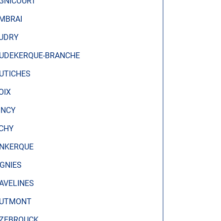
GNICOURT
MBRAI
UDRY
UDEKERQUE-BRANCHE
UTICHES
OIX
INCY
CHY
NKERQUE
IGNIES
AVELINES
UTMONT
ZEBROUCK