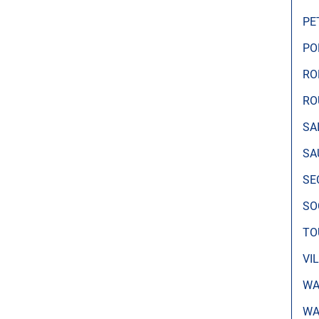
PE
PO
RO
RO
SA
SA
SE
SO
TO
VI
WA
WA