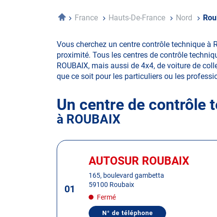
Accueil
France
Hauts-De-France
Nord
Rou
Vous cherchez un centre contrôle technique à 
proximité. Tous les centres de contrôle techniq
ROUBAIX, mais aussi de 4x4, de voiture de collec
que ce soit pour les particuliers ou les professio
Un centre de contrôle 
à ROUBAIX
Appuyer
sur
AUTOSUR ROUBAIX
Centre
la
:
165, boulevard gambetta
touche
59100 Roubaix
01
ENTRÉE
Fermé
pour
obtenir
N° de téléphone
AFFICHER