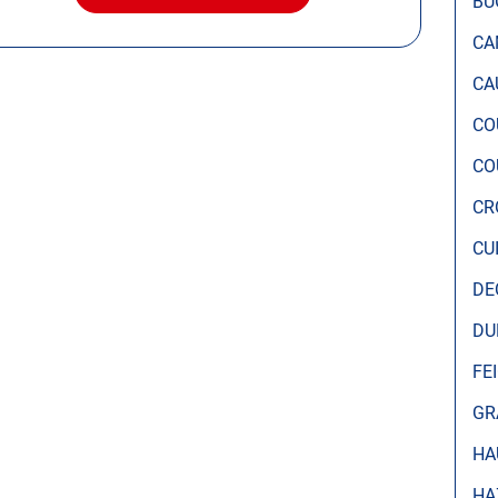
BU
LE
CENTRE
CA
AUTOSUR
ROUBAIX
CA
CO
CO
CR
CU
DE
DU
FE
GR
HA
HA