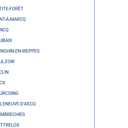
TITE-FORÊT
NT-À-MARCQ
NCQ
UBAIX
INGHIN-EN-WEPPES
ULZOIR
CLIN
CX
URCOING
LLENEUVE-D'ASCQ
MBRECHIES
TTRELOS