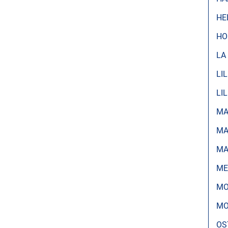
HE
HO
LA
LI
LI
MA
MA
MA
ME
MO
MO
OS