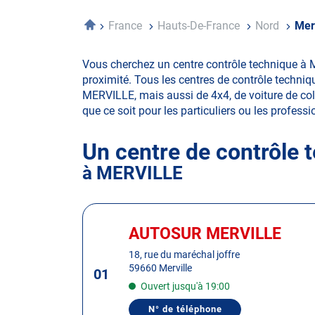
Accueil
France
Hauts-De-France
Nord
Merv
Vous cherchez un centre contrôle technique à 
proximité. Tous les centres de contrôle techniq
MERVILLE, mais aussi de 4x4, de voiture de colle
que ce soit pour les particuliers ou les professio
Un centre de contrôle 
à MERVILLE
Appuyer
sur
AUTOSUR MERVILLE
Centre
la
:
18, rue du maréchal joffre
touche
59660 Merville
01
ENTRÉE
Ouvert jusqu'à 19:00
pour
obtenir
N° de téléphone
AFFICHER