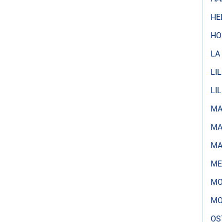
HE
HO
LA
LI
LI
MA
MA
MA
ME
MO
MO
OS