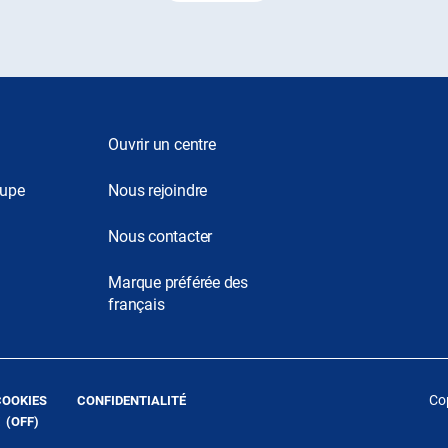
Ouvrir un centre
oupe
Nous rejoindre
Nous contacter
Marque préférée des
français
(OUVRE
(OUVRE
Cop
COOKIES
CONFIDENTIALITÉ
DANS
DANS
 (
OFF
)
UNE
UNE