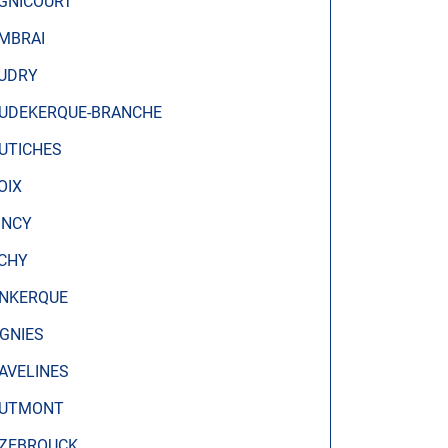
GNICOURT
MBRAI
UDRY
UDEKERQUE-BRANCHE
UTICHES
OIX
INCY
CHY
NKERQUE
IGNIES
AVELINES
UTMONT
ZEBROUCK