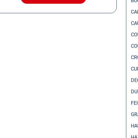
BU
LE
CENTRE
CA
AUTOSUR
MERVILLE
CA
CO
CO
CR
CU
DE
DU
FE
GR
HA
HA