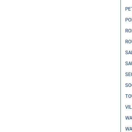
PE
PO
RO
RO
SA
SA
SE
SO
TO
VI
WA
WA