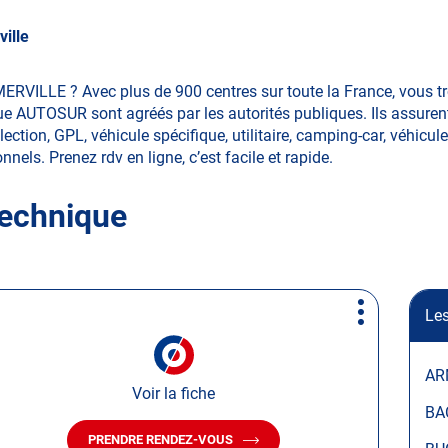
ille
MERVILLE ? Avec plus de 900 centres sur toute la France, vous 
ue AUTOSUR sont agréés par les autorités publiques. Ils assurent
ction, GPL, véhicule spécifique, utilitaire, camping-car, véhicule
nnels. Prenez rdv en ligne, c’est facile et rapide.
technique
Les
Plus
d'options
AR
Voir la fiche
BA
PRENDRE RENDEZ-VOUS
AVEC