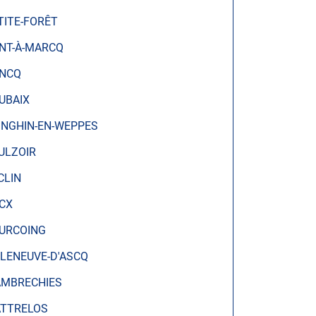
TITE-FORÊT
NT-À-MARCQ
NCQ
UBAIX
INGHIN-EN-WEPPES
ULZOIR
CLIN
CX
URCOING
LLENEUVE-D'ASCQ
MBRECHIES
TTRELOS