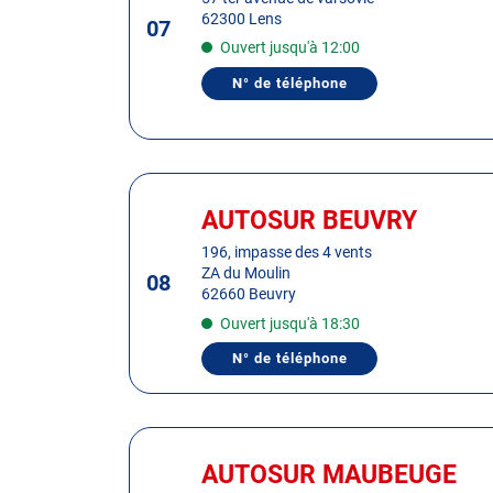
touche
62300 Lens
07
ENTRÉE
Ouvert jusqu'à 12:00
pour
obtenir
N° de téléphone
AFFICHER
de
LE
plus
NUMÉRO
DE
amples
TÉLÉPHONE
informations
DU
Appuyer
CENTRE
AUTOSUR
sur
AUTOSUR BEUVRY
Centre
LENS
la
:
196, impasse des 4 vents
touche
ZA du Moulin
08
ENTRÉE
62660 Beuvry
pour
Ouvert jusqu'à 18:30
obtenir
de
N° de téléphone
AFFICHER
plus
LE
NUMÉRO
amples
DE
informations
TÉLÉPHONE
Appuyer
DU
sur
CENTRE
AUTOSUR MAUBEUGE
Centre
AUTOSUR
la