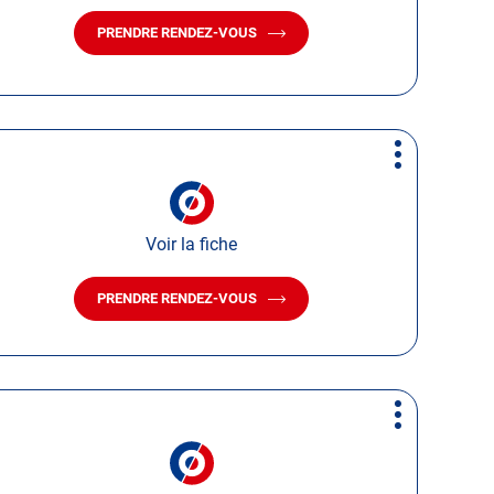
PRENDRE RENDEZ-VOUS
AVEC
LE
CENTRE
AUTOSUR
RANG-
DU-
FLIERS
Plus
d'options
Voir la fiche
PRENDRE RENDEZ-VOUS
AVEC
LE
CENTRE
AUTOSUR
LE
TOUQUET-
Plus
PARIS-
d'options
PLAGE