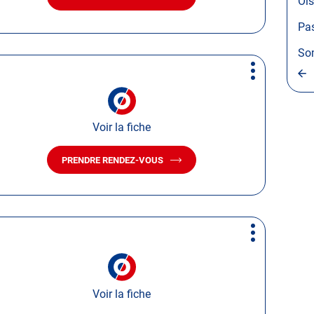
Oi
AVEC
LE
Pas
CENTRE
AUTOSUR
So
OULCHY-
LE-
Plus
CHÂTEAU
d'options
Voir la fiche
PRENDRE RENDEZ-VOUS
AVEC
LE
CENTRE
AUTOSUR
/
UNITECH
Plus
LIÉVIN
d'options
Voir la fiche