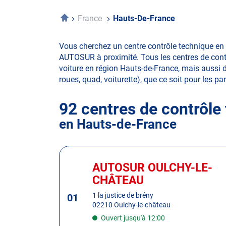
Accueil
France
Hauts-De-France
Vous cherchez un centre contrôle technique en 
AUTOSUR à proximité. Tous les centres de contr
voiture en région Hauts-de-France, mais aussi de
roues, quad, voiturette), que ce soit pour les par
92 centres de contrôle
en Hauts-de-France
Appuyer
sur
AUTOSUR OULCHY-LE-
Centre
la
:
CHÂTEAU
touche
ENTRÉE
1 la justice de brény
01
02210 Oulchy-le-château
pour
obtenir
Ouvert jusqu'à 12:00