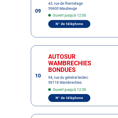
:
BEUVRY
43, rue de l'hermitage
touche
59600 Maubeuge
09
ENTRÉE
Ouvert jusqu'à 12:00
pour
obtenir
N° de téléphone
AFFICHER
de
LE
plus
NUMÉRO
DE
amples
TÉLÉPHONE
informations
DU
Appuyer
CENTRE
AUTOSUR
sur
AUTOSUR
Centre
MAUBEUGE
la
:
WAMBRECHIES
touche
BONDUES
ENTRÉE
10
pour
94, rue du général leclerc
obtenir
59118 Wambrechies
de
Ouvert jusqu'à 12:30
plus
N° de téléphone
amples
AFFICHER
LE
informations
NUMÉRO
DE
TÉLÉPHONE
Appuyer