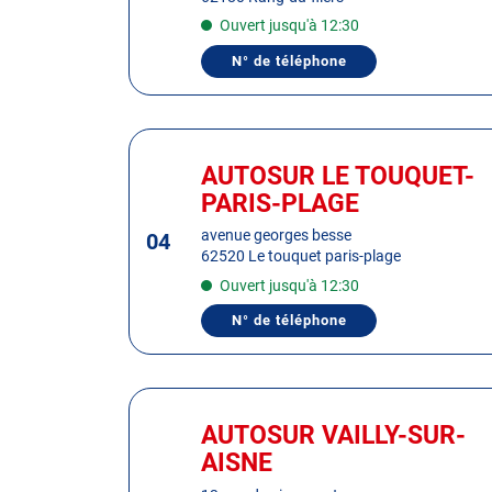
obtenir
Ouvert jusqu'à 12:30
de
plus
N° de téléphone
AFFICHER
amples
LE
informations
NUMÉRO
DE
TÉLÉPHONE
Appuyer
DU
sur
CENTRE
AUTOSUR LE TOUQUET-
Centre
AUTOSUR
la
:
PARIS-PLAGE
RANG-
touche
DU-
FLIERS
ENTRÉE
avenue georges besse
04
62520 Le touquet paris-plage
pour
obtenir
Ouvert jusqu'à 12:30
de
N° de téléphone
AFFICHER
plus
LE
amples
NUMÉRO
DE
informations
TÉLÉPHONE
Appuyer
DU
sur
CENTRE
AUTOSUR VAILLY-SUR-
Centre
AUTOSUR
la
:
AISNE
LE
touche
TOUQUET-