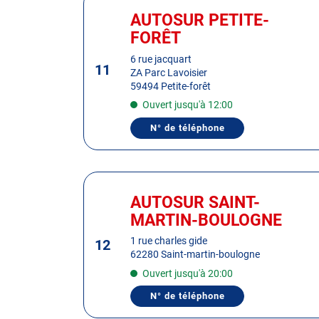
DU
sur
CENTRE
AUTOSUR PETITE-
Centre
AUTOSUR
la
:
FORÊT
WAMBRECHIES
touche
BONDUES
ENTRÉE
6 rue jacquart
11
ZA Parc Lavoisier
pour
59494 Petite-forêt
obtenir
Ouvert jusqu'à 12:00
de
plus
N° de téléphone
AFFICHER
amples
LE
informations
NUMÉRO
DE
TÉLÉPHONE
Appuyer
DU
sur
CENTRE
AUTOSUR SAINT-
Centre
AUTOSUR
la
:
MARTIN-BOULOGNE
PETITE-
touche
FORÊT
ENTRÉE
1 rue charles gide
12
62280 Saint-martin-boulogne
pour
obtenir
Ouvert jusqu'à 20:00
de
N° de téléphone
AFFICHER
plus
LE