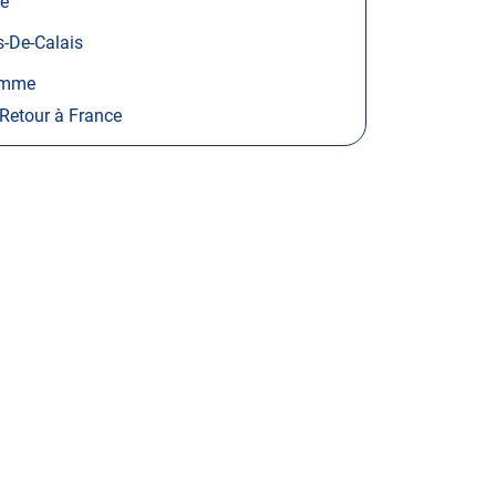
se
-De-Calais
mme
Retour à France