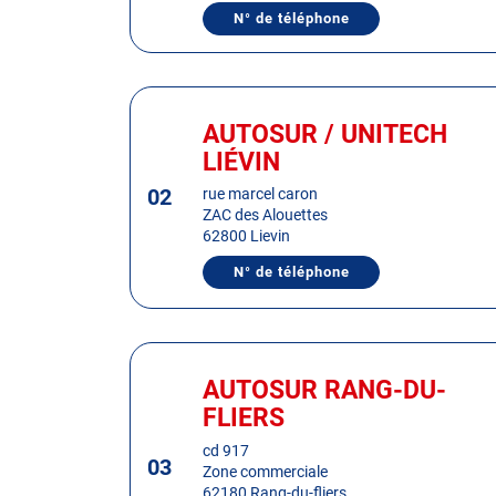
de
N° de téléphone
AFFICHER
plus
LE
amples
NUMÉRO
DE
informations
TÉLÉPHONE
Appuyer
DU
sur
CENTRE
AUTOSUR / UNITECH
Centre
AUTOSUR
la
:
LIÉVIN
OULCHY-
touche
LE-
CHÂTEAU
02
ENTRÉE
rue marcel caron
ZAC des Alouettes
pour
62800 Lievin
obtenir
de
N° de téléphone
AFFICHER
plus
LE
NUMÉRO
amples
DE
informations
TÉLÉPHONE
Appuyer
DU
sur
CENTRE
AUTOSUR RANG-DU-
Centre
AUTOSUR
la
:
FLIERS
/
touche
UNITECH
LIÉVIN
ENTRÉE
cd 917
03
Zone commerciale
pour
62180 Rang-du-fliers