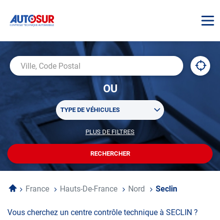
AUTOSUR
À
,
Ville,
proxi
trouv
Code
OU
un
Postal
centr
Sélectionner
AUTO
TYPE DE VÉHICULES
un
ou
PLUS DE FILTRES
POUR
plusieurs
PERSONNALISER
filtre(s)
VOTRE
RECHERCHER
UN
RECHERCHE
de
CENTRE
recherche
AUTOSUR
Accueil
France
Hauts-De-France
Nord
Seclin
Vous cherchez un centre contrôle technique à SECLIN ?