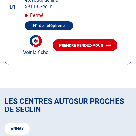
touche
01
59113 Seclin
ENTRÉE
pour
Fermé
obtenir
N° de téléphone
de
AFFICHER
LE
plus
NUMÉRO
amples
DE
PRENDRE RENDEZ-VOUS
TÉLÉPHONE
AVEC
informations
DU
Voir la fiche
LE
CENTRE
CENTRE
AUTOSUR
AUTOSUR
SECLIN
SECLIN
LES CENTRES AUTOSUR PROCHES
DE SECLIN
ANNAY