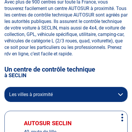
Avec plus de 900 centres sur toute la France, vous
trouverez facilement un centre AUTOSUR à proximité. Tous
les centres de contrôle technique AUTOSUR sont agréés par
les autorités publiques. Ils assurent le contrôle technique
de votre voiture à SECLIN, mais aussi de 4x4, de voiture de
collection, GPL, véhicule spécifique, utilitaire, camping-car,
véhicules de catégorie L (2/3 roues, quad, voiturette), que
ce soit pour les particuliers ou les professionnels. Prenez
rdv en ligne, c’est facile et rapide.
Un centre de contrôle technique
à SECLIN
Les villes à proximité
Appuyer
Plus
sur
AUTOSUR SECLIN
Centre
d'op
la
:
40, route de lille