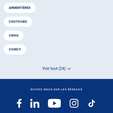
ARMENTIÈRES
COUTICHES
CROIX
CUINCY
Voir tout (24)
de
points
de
vente
de
SUIVEZ-NOUS SUR LES RÉSEAUX
AUTOSUR