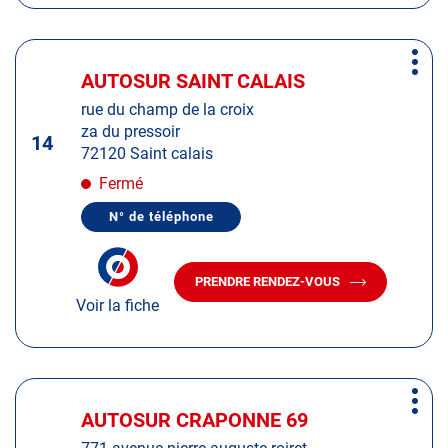
AUTOSUR
BENAIS
BENAIS
Appuyer
Plus
sur
AUTOSUR SAINT CALAIS
Centre
d'op
la
:
rue du champ de la croix
touche
za du pressoir
ENTRÉE
14
72120 Saint calais
pour
obtenir
Fermé
de
N° de téléphone
plus
AFFICHER
LE
amples
NUMÉRO
informations
DE
PRENDRE RENDEZ-VOUS
TÉLÉPHONE
AVEC
DU
Voir la fiche
LE
CENTRE
CENTRE
AUTOSUR
AUTOSUR
SAINT
CALAIS
SAINT
CALAIS
Appuyer
Plus
sur
AUTOSUR CRAPONNE 69
Centre
d'op
la
: