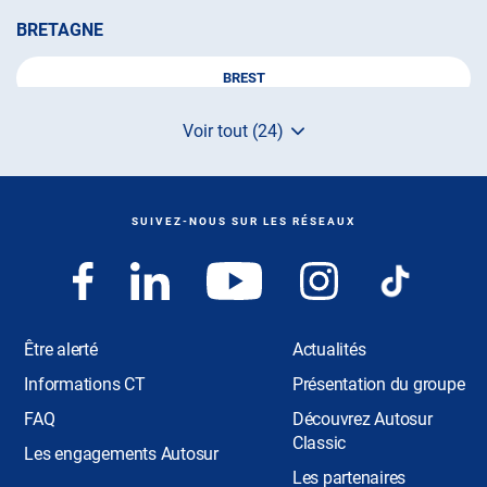
BRETAGNE
BREST
Voir tout (24)
LAMBALLE
de
points
de
LANNION
vente
de
SUIVEZ-NOUS SUR LES RÉSEAUX
AUTOSUR
CENTRE-VAL DE LOIRE
SAINT-OUEN
Être alerté
Actualités
GRAND EST
Informations CT
Présentation du groupe
FAQ
Découvrez Autosur
ÉPINAL
Classic
Les engagements Autosur
Les partenaires
METZ