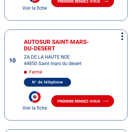
PRENDRE RENDEZ-VOUS
TÉLÉPHONE
AVEC
amples
DU
Voir la fiche
LE
CENTRE
informations
CENTRE
AUTOSUR
AUTOSUR
MAZINGHEM
MAZINGHEM
Appuyer
Plus
sur
AUTOSUR SAINT-MARS-
Centre
d'op
la
DU-DESERT
:
touche
ZA DE LA HAUTE NOE
ENTRÉE
10
44850 Saint mars du desert
pour
obtenir
Fermé
de
N° de téléphone
plus
AFFICHER
LE
amples
NUMÉRO
informations
DE
PRENDRE RENDEZ-VOUS
TÉLÉPHONE
AVEC
DU
Voir la fiche
LE
CENTRE
CENTRE
AUTOSUR
AUTOSUR
SAINT-
MARS-
SAINT-
DU-
MARS-