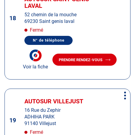
d'op
la
LAVAL
:
touche
52 chemin de la mouche
ENTRÉE
18
69230 Saint genis laval
pour
obtenir
Fermé
de
N° de téléphone
plus
AFFICHER
LE
amples
NUMÉRO
informations
DE
PRENDRE RENDEZ-VOUS
TÉLÉPHONE
AVEC
DU
Voir la fiche
LE
CENTRE
CENTRE
AUTOSUR
AUTOSUR
SAINT-
GENIS-
SAINT-
LAVAL
GENIS-
Appuyer
LAVAL
Plus
sur
AUTOSUR VILLEJUST
Centre
d'op
la
:
16 Rue du Zephir
touche
ADHIHA PARK
ENTRÉE
19
91140 Villejust
pour
obtenir
Fermé