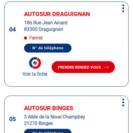
Appuyer
Plus
sur
AUTOSUR DRAGUIGNAN
Centre
d'op
la
:
186 Rue Jean Aicard
touche
04
83300 Draguignan
ENTRÉE
pour
Fermé
obtenir
N° de téléphone
de
AFFICHER
LE
plus
NUMÉRO
amples
DE
PRENDRE RENDEZ-VOUS
TÉLÉPHONE
AVEC
informations
DU
Voir la fiche
LE
CENTRE
CENTRE
AUTOSUR
AUTOSUR
DRAGUIGNAN
DRAGUIGNAN
Appuyer
Plus
sur
AUTOSUR BINGES
Centre
d'op
la
:
3 Allée de la Noue Champbey
touche
05
21270 Binges
ENTRÉE
pour