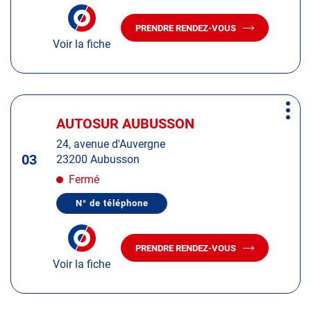
amples
NUMÉRO
informations
DE
PRENDRE RENDEZ-VOUS
TÉLÉPHONE
AVEC
DU
Voir la fiche
LE
CENTRE
CENTRE
AUTOSUR
AUTOSUR
ARCEY
ARCEY
Appuyer
Plus
sur
AUTOSUR AUBUSSON
Centre
d'op
la
:
24, avenue d'Auvergne
touche
03
23200 Aubusson
ENTRÉE
pour
Fermé
obtenir
N° de téléphone
de
AFFICHER
LE
plus
NUMÉRO
amples
DE
PRENDRE RENDEZ-VOUS
TÉLÉPHONE
AVEC
informations
DU
Voir la fiche
LE
CENTRE
CENTRE
AUTOSUR
AUTOSUR
AUBUSSON
AUBUSSON