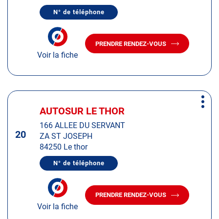
de
N° de téléphone
plus
AFFICHER
LE
amples
NUMÉRO
informations
DE
PRENDRE RENDEZ-VOUS
TÉLÉPHONE
AVEC
DU
Voir la fiche
LE
CENTRE
CENTRE
AUTOSUR
AUTOSUR
VILLEJUST
VILLEJUST
Appuyer
Plus
sur
AUTOSUR LE THOR
Centre
d'op
la
:
166 ALLEE DU SERVANT
touche
20
ZA ST JOSEPH
ENTRÉE
84250 Le thor
pour
obtenir
N° de téléphone
AFFICHER
de
LE
plus
NUMÉRO
DE
amples
PRENDRE RENDEZ-VOUS
TÉLÉPHONE
AVEC
informations
DU
Voir la fiche
LE
CENTRE
CENTRE
AUTOSUR