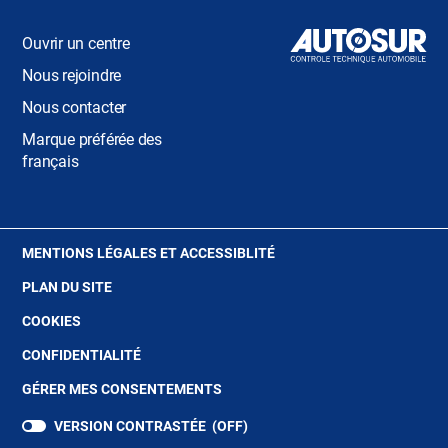
Ouvrir un centre
HAUTS-DE-FRANCE
Nous rejoindre
LILLE
Nous contacter
Marque préférée des
ÎLE-DE-FRANCE
français
CHAMPIGNY-SUR-MARNE
(OUVRE
MENTIONS LÉGALES ET ACCESSIBLITÉ
PARIS
DANS
PLAN DU SITE
UNE
NOUVELLE
SARTROUVILLE
(OUVRE
COOKIES
FENÊTRE)
DANS
(OUVRE
CONFIDENTIALITÉ
UNE
NOUVELLE-AQUITAINE
DANS
NOUVELLE
GÉRER MES CONSENTEMENTS
UNE
FENÊTRE)
NOUVELLE
LIMOGES
VERSION CONTRASTÉE (
OFF
)
FENÊTRE)