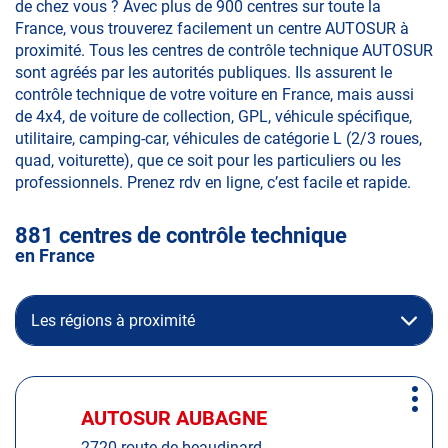
de chez vous ? Avec plus de 900 centres sur toute la
France, vous trouverez facilement un centre AUTOSUR à
proximité. Tous les centres de contrôle technique AUTOSUR
sont agréés par les autorités publiques. Ils assurent le
contrôle technique de votre voiture en France, mais aussi
de 4x4, de voiture de collection, GPL, véhicule spécifique,
utilitaire, camping-car, véhicules de catégorie L (2/3 roues,
quad, voiturette), que ce soit pour les particuliers ou les
professionnels. Prenez rdv en ligne, c’est facile et rapide.
881 centres de contrôle technique
en France
Les régions à proximité
Appuyer
Plus
sur
AUTOSUR AUBAGNE
Centre
d'op
la
:
2720 route de beaudinard