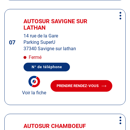
POITIERS
Appuyer
Plus
sur
AUTOSUR SAVIGNE SUR
Centre
d'op
la
LATHAN
:
touche
14 rue de la Gare
ENTRÉE
07
Parking SuperU
pour
37340 Savigne sur lathan
obtenir
de
Fermé
plus
N° de téléphone
amples
AFFICHER
LE
informations
NUMÉRO
DE
PRENDRE RENDEZ-VOUS
TÉLÉPHONE
AVEC
DU
Voir la fiche
LE
CENTRE
CENTRE
AUTOSUR
AUTOSUR
SAVIGNE
SUR
SAVIGNE
LATHAN
SUR
Appuyer
LATHAN
Plus
sur
AUTOSUR CHAMBOEUF
Centre
d'op
la