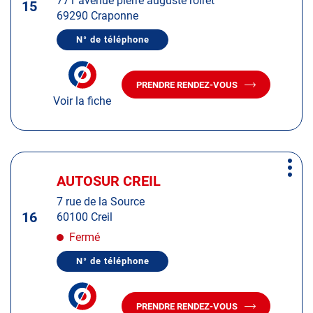
771 avenue pierre auguste roiret
touche
15
69290 Craponne
ENTRÉE
pour
N° de téléphone
AFFICHER
obtenir
LE
de
NUMÉRO
DE
plus
PRENDRE RENDEZ-VOUS
TÉLÉPHONE
AVEC
amples
DU
Voir la fiche
LE
CENTRE
informations
CENTRE
AUTOSUR
AUTOSUR
CRAPONNE
69
CRAPONNE
69
Appuyer
Plus
sur
AUTOSUR CREIL
Centre
d'op
la
:
7 rue de la Source
touche
16
60100 Creil
ENTRÉE
pour
Fermé
obtenir
N° de téléphone
de
AFFICHER
LE
plus
NUMÉRO
amples
DE
PRENDRE RENDEZ-VOUS
TÉLÉPHONE
AVEC
informations