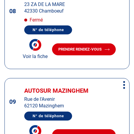
:
23 ZA DE LA MARE
touche
08
42330 Chamboeuf
ENTRÉE
pour
Fermé
obtenir
N° de téléphone
de
AFFICHER
LE
plus
NUMÉRO
amples
DE
PRENDRE RENDEZ-VOUS
TÉLÉPHONE
AVEC
informations
DU
Voir la fiche
LE
CENTRE
CENTRE
AUTOSUR
AUTOSUR
CHAMBOEUF
CHAMBOEUF
Appuyer
Plus
sur
AUTOSUR MAZINGHEM
Centre
d'op
la
:
Rue de l'Avenir
touche
09
62120 Mazinghem
ENTRÉE
pour
N° de téléphone
AFFICHER
obtenir
LE
de
NUMÉRO
DE
plus