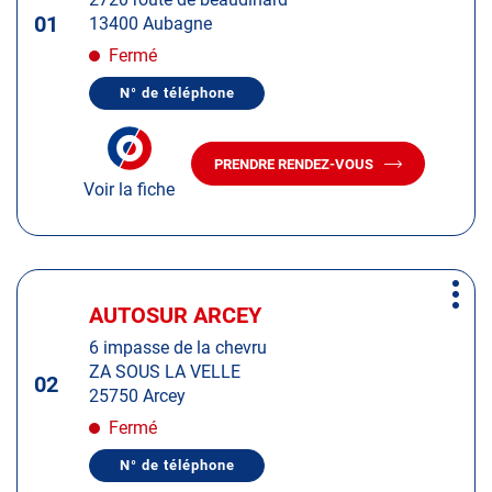
touche
01
13400 Aubagne
ENTRÉE
pour
Fermé
obtenir
N° de téléphone
de
AFFICHER
LE
plus
NUMÉRO
amples
DE
PRENDRE RENDEZ-VOUS
TÉLÉPHONE
AVEC
informations
DU
Voir la fiche
LE
CENTRE
CENTRE
AUTOSUR
AUTOSUR
AUBAGNE
AUBAGNE
Appuyer
Plus
sur
AUTOSUR ARCEY
Centre
d'op
la
:
6 impasse de la chevru
touche
ZA SOUS LA VELLE
ENTRÉE
02
25750 Arcey
pour
obtenir
Fermé
de
N° de téléphone
plus
AFFICHER
LE