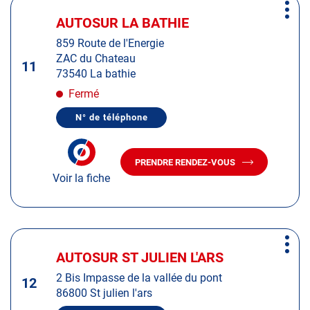
Appuyer
DESERT
DU-
Plus
sur
DESERT
AUTOSUR LA BATHIE
Centre
d'op
la
:
859 Route de l'Energie
touche
ZAC du Chateau
ENTRÉE
11
73540 La bathie
pour
obtenir
Fermé
de
N° de téléphone
plus
AFFICHER
LE
amples
NUMÉRO
informations
DE
PRENDRE RENDEZ-VOUS
TÉLÉPHONE
AVEC
DU
Voir la fiche
LE
CENTRE
CENTRE
AUTOSUR
AUTOSUR
LA
BATHIE
LA
BATHIE
Appuyer
Plus
sur
AUTOSUR ST JULIEN L'ARS
Centre
d'op
la
:
2 Bis Impasse de la vallée du pont
touche
12
86800 St julien l'ars
ENTRÉE