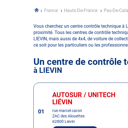
Accueil
France
Hauts-De-France
Pas-De-Cal
Vous cherchez un centre contrôle technique à L
proximité. Tous les centres de contrôle techniq
LIEVIN, mais aussi de 4x4, de voiture de collecti
ce soit pour les particuliers ou les professionnel
Un centre de contrôle 
à LIEVIN
Appuyer
sur
AUTOSUR / UNITECH
Centre
la
:
LIÉVIN
touche
01
ENTRÉE
rue marcel caron
ZAC des Alouettes
pour
62800 Lievin
obtenir