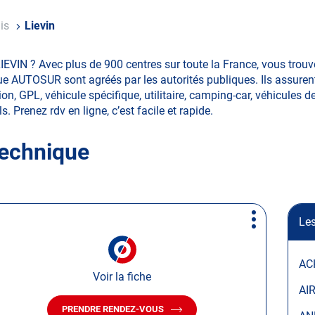
ais
Lievin
IEVIN ? Avec plus de 900 centres sur toute la France, vous tro
ue AUTOSUR sont agréés par les autorités publiques. Ils assurent
on, GPL, véhicule spécifique, utilitaire, camping-car, véhicules d
s. Prenez rdv en ligne, c’est facile et rapide.
technique
Les
Plus
d'options
AC
Voir la fiche
AI
PRENDRE RENDEZ-VOUS
AVEC