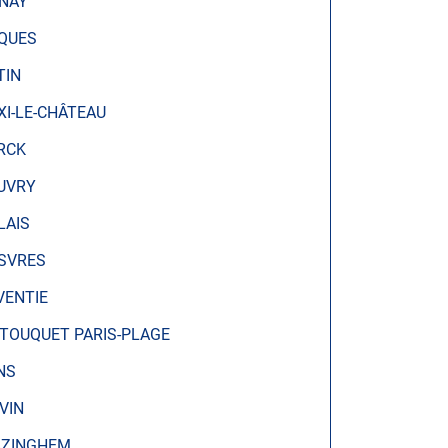
NAY
QUES
TIN
XI-LE-CHÂTEAU
RCK
UVRY
LAIS
SVRES
VENTIE
 TOUQUET PARIS-PLAGE
NS
EVIN
ZINGHEM