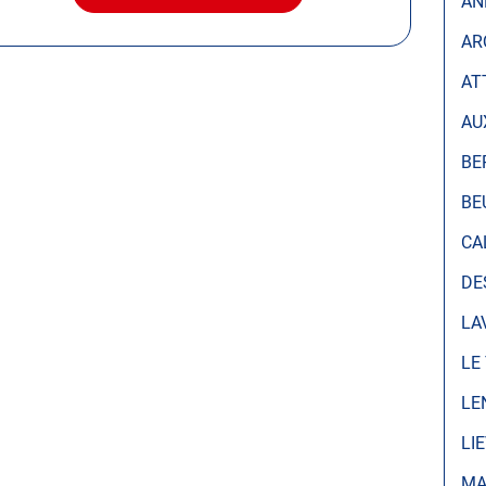
AN
LE
CENTRE
AR
AUTOSUR
/
AT
UNITECH
LIÉVIN
AU
BE
BE
CA
DE
LA
LE
LE
LI
MA