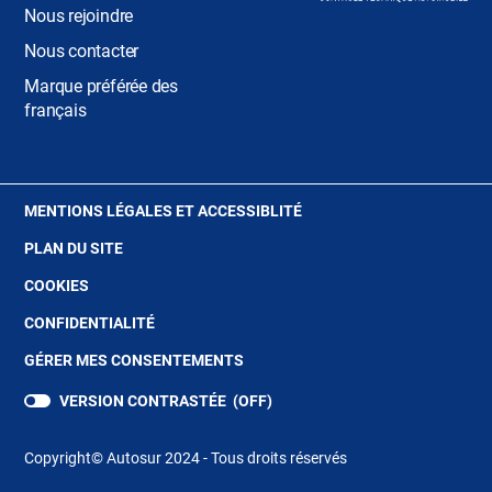
VERNOIL-LE-FOURRIER
Nous rejoindre
Nous contacter
MAYENNE
Marque préférée des
français
AZE
VILLAINES-LA-JUHEL
(OUVRE
MENTIONS LÉGALES ET ACCESSIBLITÉ
DANS
SARTHE
PLAN DU SITE
UNE
NOUVELLE
(OUVRE
COOKIES
BEAUMONT-SUR-SARTHE
FENÊTRE)
DANS
(OUVRE
CONFIDENTIALITÉ
UNE
DANS
NOUVELLE
CHANGÉ
GÉRER MES CONSENTEMENTS
UNE
FENÊTRE)
NOUVELLE
VERSION CONTRASTÉE (
OFF
)
FENÊTRE)
GUECELARD
Copyright© Autosur 2024 - Tous droits réservés
LE GRAND-LUCÉ