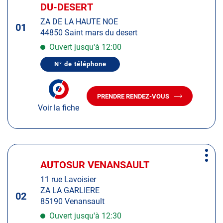
d'op
la
DU-DESERT
:
touche
ZA DE LA HAUTE NOE
ENTRÉE
01
44850 Saint mars du desert
pour
obtenir
Ouvert jusqu'à 12:00
de
N° de téléphone
plus
AFFICHER
LE
amples
NUMÉRO
informations
DE
PRENDRE RENDEZ-VOUS
TÉLÉPHONE
AVEC
DU
Voir la fiche
LE
CENTRE
CENTRE
AUTOSUR
AUTOSUR
SAINT-
MARS-
SAINT-
DU-
MARS-
Appuyer
DESERT
DU-
Plus
sur
DESERT
AUTOSUR VENANSAULT
Centre
d'op
la
:
11 rue Lavoisier
touche
ZA LA GARLIERE
ENTRÉE
02
85190 Venansault
pour
obtenir
Ouvert jusqu'à 12:30