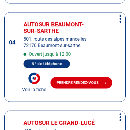
AUTOSUR
LABAULE
ESCOUBLAC
LABAULE
2
ESCOUBLAC
Appuyer
2
Plus
sur
AUTOSUR BEAUMONT-
Centre
d'op
la
SUR-SARTHE
:
touche
501, route des alpes mancelles
ENTRÉE
04
72170 Beaumont-sur-sarthe
pour
obtenir
Ouvert jusqu'à 12:00
de
N° de téléphone
plus
AFFICHER
LE
amples
NUMÉRO
informations
DE
PRENDRE RENDEZ-VOUS
TÉLÉPHONE
AVEC
DU
Voir la fiche
LE
CENTRE
CENTRE
AUTOSUR
AUTOSUR
BEAUMONT-
SUR-
BEAUMONT-
SARTHE
SUR-
Appuyer
SARTHE
Plus
sur
AUTOSUR LE GRAND-LUCÉ
Centre
d'op
la
: