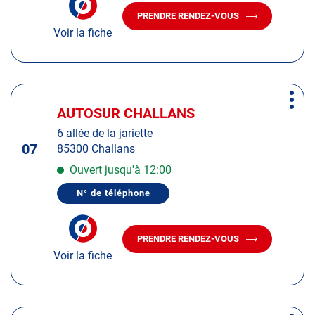
amples
DE
PRENDRE RENDEZ-VOUS
TÉLÉPHONE
AVEC
informations
DU
Voir la fiche
LE
CENTRE
CENTRE
AUTOSUR
AUTOSUR
LA
MONTAGNE
LA
MONTAGNE
Appuyer
Plus
sur
AUTOSUR CHALLANS
Centre
d'op
la
:
6 allée de la jariette
touche
07
85300 Challans
ENTRÉE
pour
Ouvert jusqu'à 12:00
obtenir
N° de téléphone
de
AFFICHER
LE
plus
NUMÉRO
amples
DE
PRENDRE RENDEZ-VOUS
TÉLÉPHONE
AVEC
informations
DU
Voir la fiche
LE
CENTRE
CENTRE
AUTOSUR
AUTOSUR
CHALLANS
CHALLANS
Appuyer