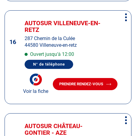
HERBIERS
LES
HERBIERS
Appuyer
Plus
sur
AUTOSUR VILLENEUVE-EN-
Centre
d'op
la
RETZ
:
touche
287 Chemin de la Culée
ENTRÉE
16
44580 Villeneuve-en-retz
pour
obtenir
Ouvert jusqu'à 12:00
de
N° de téléphone
plus
AFFICHER
LE
amples
NUMÉRO
informations
DE
PRENDRE RENDEZ-VOUS
TÉLÉPHONE
AVEC
DU
Voir la fiche
LE
CENTRE
CENTRE
AUTOSUR
AUTOSUR
VILLENEUVE-
EN-
VILLENEUVE-
RETZ
EN-
Appuyer
RETZ
Plus
sur
AUTOSUR CHÂTEAU-
Centre
d'op
la
GONTIER - AZE
: