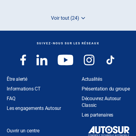
Voir tout (24)
de
points
de
vente
de
SUIVEZ-NOUS SUR LES RÉSEAUX
AUTOSUR
Être alerté
Actualités
Informations CT
Présentation du groupe
MAINE-ET-LOIRE
FAQ
Découvrez Autosur
LONGUÉ-JUMELLES
Classic
Les engagements Autosur
Les partenaires
SAINT-GEORGES-SUR-LOIRE
Ouvrir un centre