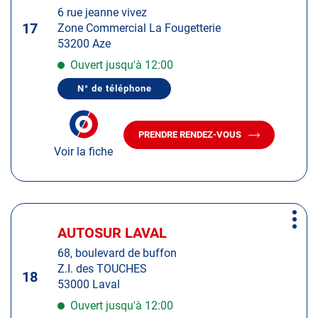
touche
6 rue jeanne vivez
ENTRÉE
17
Zone Commercial La Fougetterie
pour
53200 Aze
obtenir
de
Ouvert jusqu'à 12:00
plus
N° de téléphone
amples
AFFICHER
LE
informations
NUMÉRO
DE
PRENDRE RENDEZ-VOUS
TÉLÉPHONE
AVEC
DU
Voir la fiche
LE
CENTRE
CENTRE
AUTOSUR
AUTOSUR
CHÂTEAU-
GONTIER
CHÂTEAU-
-
GONTIER
Appuyer
AZE
-
Plus
sur
AZE
AUTOSUR LAVAL
Centre
d'op
la
:
68, boulevard de buffon
touche
Z.I. des TOUCHES
ENTRÉE
18
53000 Laval
pour
obtenir
Ouvert jusqu'à 12:00