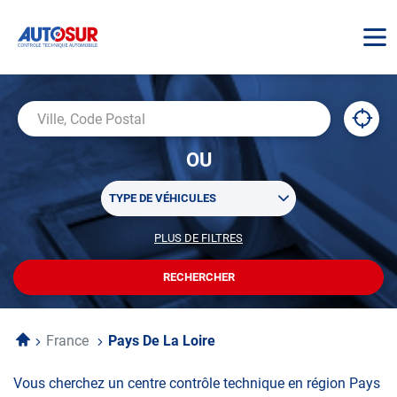
AUTOSUR
À
,
Ville,
proxi
trouv
Code
OU
un
Postal
centr
Sélectionner
AUTO
TYPE DE VÉHICULES
un
ou
PLUS DE FILTRES
POUR
plusieurs
PERSONNALISER
filtre(s)
VOTRE
RECHERCHER
UN
RECHERCHE
de
CENTRE
recherche
AUTOSUR
Accueil
France
Pays De La Loire
Vous cherchez un centre contrôle technique en région Pays