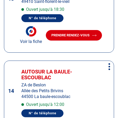
49410 Saint-florent-le-vieil
pour
obtenir
Ouvert jusqu'à 18:30
de
N° de téléphone
plus
AFFICHER
LE
amples
NUMÉRO
informations
DE
PRENDRE RENDEZ-VOUS
TÉLÉPHONE
AVEC
DU
Voir la fiche
LE
CENTRE
CENTRE
AUTOSUR
AUTOSUR
SAINT-
FLORENT-
SAINT-
LE-
FLORENT-
Appuyer
VIEIL
LE-
Plus
sur
VIEIL
AUTOSUR LA BAULE-
Centre
d'op
la
ESCOUBLAC
:
touche
ZA de Beslon
ENTRÉE
14
Allée des Petits Brivins
pour
44500 La baule-escoublac
obtenir
de
Ouvert jusqu'à 12:00
plus
N° de téléphone
amples
AFFICHER