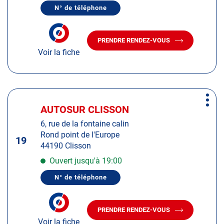
de
N° de téléphone
plus
AFFICHER
LE
amples
NUMÉRO
informations
DE
PRENDRE RENDEZ-VOUS
TÉLÉPHONE
AVEC
DU
Voir la fiche
LE
CENTRE
CENTRE
AUTOSUR
AUTOSUR
LAVAL
LAVAL
Appuyer
Plus
sur
AUTOSUR CLISSON
Centre
d'op
la
:
6, rue de la fontaine calin
touche
Rond point de l'Europe
ENTRÉE
19
44190 Clisson
pour
obtenir
Ouvert jusqu'à 19:00
de
N° de téléphone
plus
AFFICHER
LE
amples
NUMÉRO
informations
DE
PRENDRE RENDEZ-VOUS
TÉLÉPHONE
AVEC
DU
Voir la fiche
LE