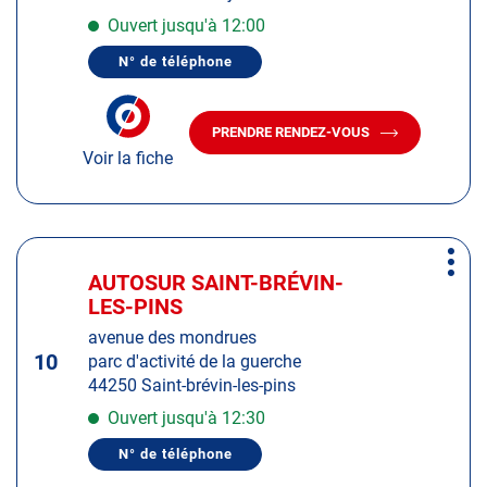
de
Ouvert jusqu'à 12:00
plus
N° de téléphone
amples
AFFICHER
LE
informations
NUMÉRO
DE
PRENDRE RENDEZ-VOUS
TÉLÉPHONE
AVEC
DU
Voir la fiche
LE
CENTRE
CENTRE
AUTOSUR
AUTOSUR
DOUÉ-
EN-
DOUÉ-
ANJOU
EN-
Appuyer
ANJOU
Plus
sur
AUTOSUR SAINT-BRÉVIN-
Centre
d'op
la
LES-PINS
:
touche
avenue des mondrues
ENTRÉE
10
parc d'activité de la guerche
pour
44250 Saint-brévin-les-pins
obtenir
de
Ouvert jusqu'à 12:30
plus
N° de téléphone
amples
AFFICHER
LE