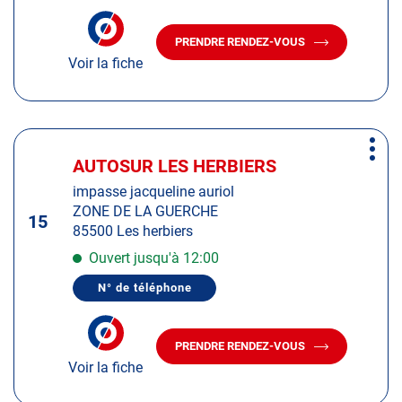
LE
informations
NUMÉRO
DE
PRENDRE RENDEZ-VOUS
TÉLÉPHONE
AVEC
DU
Voir la fiche
LE
CENTRE
CENTRE
AUTOSUR
AUTOSUR
LA
BAULE-
LA
ESCOUBLAC
BAULE-
Appuyer
ESCOUBLAC
Plus
sur
AUTOSUR LES HERBIERS
Centre
d'op
la
:
impasse jacqueline auriol
touche
ZONE DE LA GUERCHE
ENTRÉE
15
85500 Les herbiers
pour
obtenir
Ouvert jusqu'à 12:00
de
N° de téléphone
plus
AFFICHER
LE
amples
NUMÉRO
informations
DE
PRENDRE RENDEZ-VOUS
TÉLÉPHONE
AVEC
DU
Voir la fiche
LE
CENTRE
CENTRE
AUTOSUR
AUTOSUR
LES