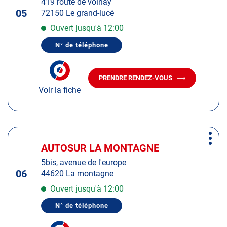
419 route de volnay
touche
05
72150 Le grand-lucé
ENTRÉE
pour
Ouvert jusqu'à 12:00
obtenir
N° de téléphone
de
AFFICHER
LE
plus
NUMÉRO
amples
DE
PRENDRE RENDEZ-VOUS
TÉLÉPHONE
AVEC
informations
DU
Voir la fiche
LE
CENTRE
CENTRE
AUTOSUR
AUTOSUR
LE
GRAND-
LE
LUCÉ
GRAND-
Appuyer
LUCÉ
Plus
sur
AUTOSUR LA MONTAGNE
Centre
d'op
la
:
5bis, avenue de l'europe
touche
06
44620 La montagne
ENTRÉE
pour
Ouvert jusqu'à 12:00
obtenir
N° de téléphone
de
AFFICHER
LE
plus
NUMÉRO