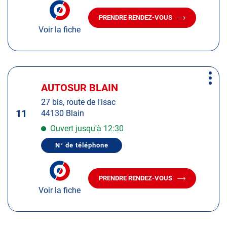
informations
NUMÉRO
DE
PRENDRE RENDEZ-VOUS
TÉLÉPHONE
AVEC
DU
Voir la fiche
LE
CENTRE
CENTRE
AUTOSUR
AUTOSUR
SAINT-
BRÉVIN-
SAINT-
LES-
BRÉVIN-
Appuyer
PINS
LES-
Plus
sur
PINS
AUTOSUR BLAIN
Centre
d'op
la
:
27 bis, route de l'isac
touche
11
44130 Blain
ENTRÉE
pour
Ouvert jusqu'à 12:30
obtenir
N° de téléphone
de
AFFICHER
LE
plus
NUMÉRO
amples
DE
PRENDRE RENDEZ-VOUS
TÉLÉPHONE
AVEC
informations
DU
Voir la fiche
LE
CENTRE
CENTRE
AUTOSUR
AUTOSUR
BLAIN
BLAIN