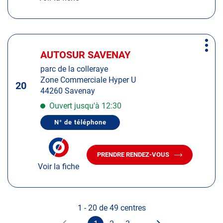
CENTRE
CENTRE
AUTOSUR
AUTOSUR
CLISSON
CLISSON
Appuyer
Plus
sur
AUTOSUR SAVENAY
Centre
d'op
la
:
parc de la colleraye
touche
Zone Commerciale Hyper U
ENTRÉE
20
44260 Savenay
pour
obtenir
Ouvert jusqu'à 12:30
de
N° de téléphone
plus
AFFICHER
LE
amples
NUMÉRO
informations
DE
PRENDRE RENDEZ-VOUS
TÉLÉPHONE
AVEC
DU
Voir la fiche
LE
CENTRE
CENTRE
AUTOSUR
AUTOSUR
SAVENAY
SAVENAY
1 - 20 de 49 centres
suivante
Page