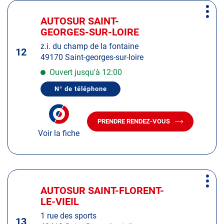
Appuyer
Plus
sur
AUTOSUR SAINT-
Centre
d'op
la
GEORGES-SUR-LOIRE
:
touche
z.i. du champ de la fontaine
ENTRÉE
12
49170 Saint-georges-sur-loire
pour
obtenir
Ouvert jusqu'à 12:00
de
N° de téléphone
plus
AFFICHER
LE
amples
NUMÉRO
informations
DE
PRENDRE RENDEZ-VOUS
TÉLÉPHONE
AVEC
DU
Voir la fiche
LE
CENTRE
CENTRE
AUTOSUR
AUTOSUR
SAINT-
GEORGES-
SAINT-
SUR-
GEORGES-
Appuyer
LOIRE
SUR-
Plus
sur
LOIRE
AUTOSUR SAINT-FLORENT-
Centre
d'op
la
LE-VIEIL
:
touche
1 rue des sports
ENTRÉE
13