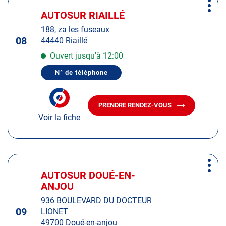
Plus
sur
AUTOSUR RIAILLÉ
Centre
d'op
la
:
188, za les fuseaux
touche
08
44440 Riaillé
ENTRÉE
pour
Ouvert jusqu'à 12:00
obtenir
N° de téléphone
de
AFFICHER
LE
plus
NUMÉRO
amples
DE
PRENDRE RENDEZ-VOUS
TÉLÉPHONE
AVEC
informations
DU
Voir la fiche
LE
CENTRE
CENTRE
AUTOSUR
AUTOSUR
RIAILLÉ
RIAILLÉ
Appuyer
Plus
sur
AUTOSUR DOUÉ-EN-
Centre
d'op
la
ANJOU
:
touche
936 BOULEVARD DU DOCTEUR
ENTRÉE
09
LIONET
pour
49700 Doué-en-anjou
obtenir