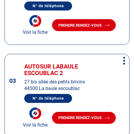
de
N° de téléphone
plus
AFFICHER
LE
amples
NUMÉRO
informations
DE
PRENDRE RENDEZ-VOUS
TÉLÉPHONE
AVEC
DU
Voir la fiche
LE
CENTRE
CENTRE
AUTOSUR
AUTOSUR
VENANSAULT
VENANSAULT
Appuyer
Plus
sur
AUTOSUR LABAULE
Centre
d'op
la
ESCOUBLAC 2
:
touche
03
27 bis allée des petits brivins
ENTRÉE
44500 La baule escoublac
pour
obtenir
N° de téléphone
AFFICHER
de
LE
plus
NUMÉRO
DE
amples
PRENDRE RENDEZ-VOUS
TÉLÉPHONE
AVEC
informations
DU
Voir la fiche
LE
CENTRE
CENTRE
AUTOSUR