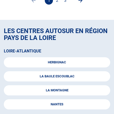
1
2
3
Page
Page
Aller
Aller
précédente
actuelle
à
à
:
la
la
1
page
page
sur
LES CENTRES AUTOSUR EN RÉGION
3,
PAYS DE LA LOIRE
LOIRE-ATLANTIQUE
HERBIGNAC
LA BAULE ESCOUBLAC
LA MONTAGNE
NANTES