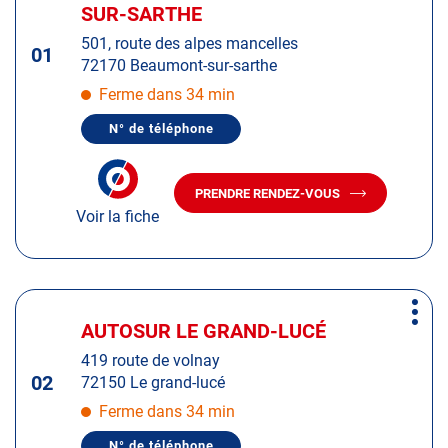
d'op
la
SUR-SARTHE
:
touche
501, route des alpes mancelles
ENTRÉE
01
72170 Beaumont-sur-sarthe
pour
obtenir
Ferme dans 34 min
de
N° de téléphone
plus
AFFICHER
LE
amples
NUMÉRO
informations
DE
PRENDRE RENDEZ-VOUS
TÉLÉPHONE
AVEC
DU
Voir la fiche
LE
CENTRE
CENTRE
AUTOSUR
AUTOSUR
BEAUMONT-
SUR-
BEAUMONT-
SARTHE
SUR-
Appuyer
SARTHE
Plus
sur
AUTOSUR LE GRAND-LUCÉ
Centre
d'op
la
:
419 route de volnay
touche
02
72150 Le grand-lucé
ENTRÉE
pour
Ferme dans 34 min
obtenir
N° de téléphone