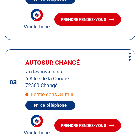
de
AFFICHER
LE
plus
NUMÉRO
amples
DE
PRENDRE RENDEZ-VOUS
TÉLÉPHONE
AVEC
informations
DU
Voir la fiche
LE
CENTRE
CENTRE
AUTOSUR
AUTOSUR
LE
GRAND-
LE
LUCÉ
GRAND-
Appuyer
LUCÉ
Plus
sur
AUTOSUR CHANGÉ
Centre
d'op
la
:
z.a les ravalières
touche
6 Allée de la Coudre
ENTRÉE
03
72560 Changé
pour
obtenir
Ferme dans 34 min
de
N° de téléphone
plus
AFFICHER
LE
amples
NUMÉRO
informations
DE
PRENDRE RENDEZ-VOUS
TÉLÉPHONE
AVEC
DU
Voir la fiche
LE
CENTRE
CENTRE
AUTOSUR