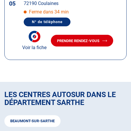
05
72190 Coulaines
ENTRÉE
pour
Ferme dans 34 min
obtenir
N° de téléphone
de
AFFICHER
LE
plus
NUMÉRO
amples
DE
PRENDRE RENDEZ-VOUS
TÉLÉPHONE
AVEC
informations
DU
Voir la fiche
LE
CENTRE
CENTRE
AUTOSUR
AUTOSUR
COULAINES
COULAINES
LES CENTRES AUTOSUR DANS LE
DÉPARTEMENT SARTHE
BEAUMONT-SUR-SARTHE