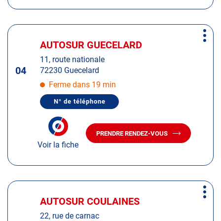
AUTOSUR
CHANGÉ
CHANGÉ
Appuyer
Plus
sur
AUTOSUR GUECELARD
Centre
d'op
la
:
11, route nationale
touche
04
72230 Guecelard
ENTRÉE
pour
Ferme dans 19 min
obtenir
N° de téléphone
de
AFFICHER
LE
plus
NUMÉRO
amples
DE
PRENDRE RENDEZ-VOUS
TÉLÉPHONE
AVEC
informations
DU
Voir la fiche
LE
CENTRE
CENTRE
AUTOSUR
AUTOSUR
GUECELARD
GUECELARD
Appuyer
Plus
sur
AUTOSUR COULAINES
Centre
d'op
la
:
22, rue de carnac
touche