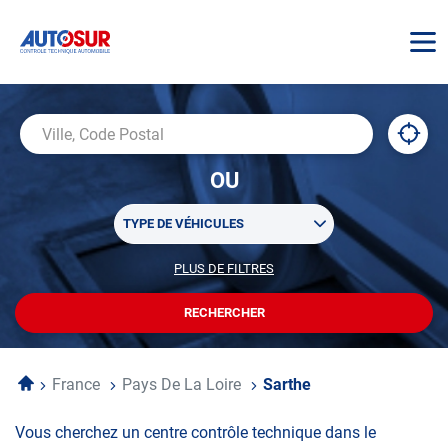
AUTOSUR
À
,
Ville,
proxi
trouv
Code
OU
un
Postal
centr
Sélectionner
AUTO
TYPE DE VÉHICULES
un
ou
PLUS DE FILTRES
POUR
plusieurs
PERSONNALISER
filtre(s)
VOTRE
RECHERCHER
UN
RECHERCHE
de
CENTRE
recherche
AUTOSUR
Accueil
France
Pays De La Loire
Sarthe
Vous cherchez un centre contrôle technique dans le