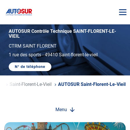
AUTOSUR
AUTOSUR Contrôle Technique SAINT-FLORENT-LE-
VIEIL
CTRM SAINT FLORENT
1 rue des sports
-
49410 Saint-florent-le-vieil
N° de téléphone
AFFICHER
LE
NUMÉRO
DE
re
Saint-Florent-Le-Vieil
AUTOSUR Saint-Florent-Le-Vieil
TÉLÉPHONE
DU
CENTRE
AUTOSUR
SAINT-
FLORENT-
Menu
LE-
VIEIL
Opération