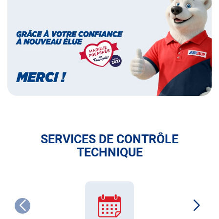
préférée
des
français
SERVICES DE CONTRÔLE
TECHNIQUE