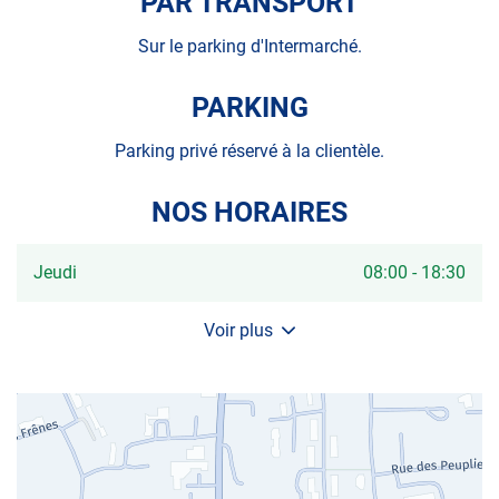
PAR TRANSPORT
AUTOSUR
SAINT-
FLORENT-
Sur le parking d'Intermarché.
LE-
VIEIL
PARKING
Parking privé réservé à la clientèle.
NOS HORAIRES
Horaires
Jeudi
08:00
-
18:30
d'ouverture
d'aujourd'hui
Voir plus
et
les
horaires
d'ouverture
du
centre
AUTOSUR
SAINT-