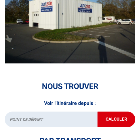
• le contrôle des véhicules hybrides ou électriques
• le contrôle technique des véhicules GPL/Gaz*
• le pré-contrôle contrôle technique ou contrôle technique
volontaire / partiel
N’attendez plus pour votre sécurité et faire vérifier votre
véhicule : Prenez RDV dans votre
centre de contrôle
technique.
A très bientôt chez
AUTOSUR SAINT-FLORENT-LE-VIEIL
.
NOUS TROUVER
*Prestation à vérifier auprès du centre
Voir l'itinéraire depuis :
CALCULER
JUSQU'AU
Départ
POINT
DE
VENTE