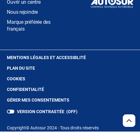
Ouvrir un centre
Nous rejoindre
Marque préférée des
français
(OUVRE
MENTIONS LÉGALES ET ACCESSIBLITÉ
DANS
PLAN DU SITE
UNE
NOUVELLE
(OUVRE
COOKIES
FENÊTRE)
DANS
(OUVRE
CONFIDENTIALITÉ
UNE
DANS
NOUVELLE
GÉRER MES CONSENTEMENTS
UNE
FENÊTRE)
NOUVELLE
VERSION CONTRASTÉE (
OFF
)
FENÊTRE)
REMO
(NAV
EN
Copyright© Autosur 2024 - Tous droits réservés
HAUT
DE
PAGE
Store Locator