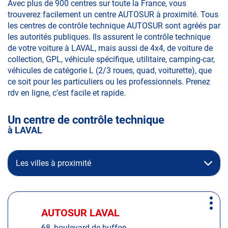
Avec plus de 900 centres sur toute la France, vous
trouverez facilement un centre AUTOSUR à proximité. Tous
les centres de contrôle technique AUTOSUR sont agréés par
les autorités publiques. Ils assurent le contrôle technique
de votre voiture à LAVAL, mais aussi de 4x4, de voiture de
collection, GPL, véhicule spécifique, utilitaire, camping-car,
véhicules de catégorie L (2/3 roues, quad, voiturette), que
ce soit pour les particuliers ou les professionnels. Prenez
rdv en ligne, c’est facile et rapide.
Un centre de contrôle technique
à LAVAL
Les villes à proximité
Appuyer
Plus
sur
AUTOSUR LAVAL
Centre
d'op
la
:
68, boulevard de buffon