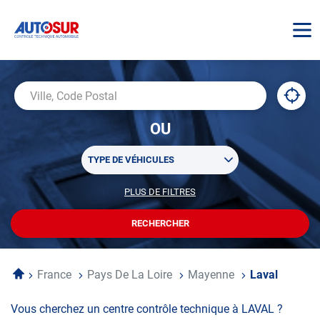
AUTOSUR
À
,
Ville,
proxi
trouv
Code
OU
un
Postal
centr
Sélectionner
AUTO
TYPE DE VÉHICULES
un
ou
PLUS DE FILTRES
POUR
plusieurs
PERSONNALISER
filtre(s)
VOTRE
RECHERCHER
UN
RECHERCHE
de
CENTRE
recherche
AUTOSUR
Accueil
France
Pays De La Loire
Mayenne
Laval
Vous cherchez un centre contrôle technique à LAVAL ?