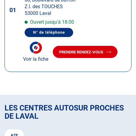
touche
Z.I. des TOUCHES
ENTRÉE
01
53000 Laval
pour
obtenir
Ouvert jusqu'à 18:00
de
N° de téléphone
plus
AFFICHER
LE
amples
NUMÉRO
informations
DE
PRENDRE RENDEZ-VOUS
TÉLÉPHONE
AVEC
DU
Voir la fiche
LE
CENTRE
CENTRE
AUTOSUR
AUTOSUR
LAVAL
LAVAL
LES CENTRES AUTOSUR PROCHES
DE LAVAL
AZE