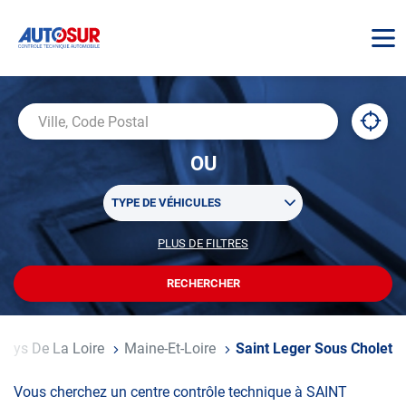
AUTOSUR
À
,
Ville,
proxi
trouv
Code
OU
un
Postal
centr
Sélectionner
AUTO
TYPE DE VÉHICULES
un
ou
PLUS DE FILTRES
POUR
plusieurs
PERSONNALISER
filtre(s)
VOTRE
RECHERCHER
UN
RECHERCHE
de
CENTRE
recherche
AUTOSUR
Pays De La Loire
Maine-Et-Loire
Saint Leger Sous Cholet
Vous cherchez un centre contrôle technique à SAINT