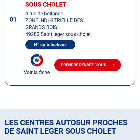
d'op
la
SOUS CHOLET
:
touche
4 rue de hollande
ENTRÉE
01
ZONE INDUSTRIELLE DES
pour
GRANDS BOIS
obtenir
49280 Saint leger sous cholet
de
plus
N° de téléphone
AFFICHER
amples
LE
informations
NUMÉRO
DE
PRENDRE RENDEZ-VOUS
TÉLÉPHONE
AVEC
DU
Voir la fiche
LE
CENTRE
CENTRE
AUTOSUR
AUTOSUR
SAINT
LEGER
SAINT
SOUS
LEGER
CHOLET
SOUS
CHOLET
LES CENTRES AUTOSUR PROCHES
DE SAINT LEGER SOUS CHOLET