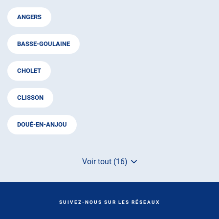
ANGERS
BASSE-GOULAINE
CHOLET
CLISSON
DOUÉ-EN-ANJOU
Voir tout (16)
de
points
de
vente
de
SUIVEZ-NOUS SUR LES RÉSEAUX
AUTOSUR