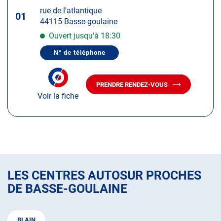
touche
rue de l'atlantique
ENTRÉE
01
44115 Basse-goulaine
pour
obtenir
Ouvert jusqu'à 18:30
de
N° de téléphone
plus
AFFICHER
LE
amples
NUMÉRO
informations
DE
PRENDRE RENDEZ-VOUS
TÉLÉPHONE
AVEC
DU
Voir la fiche
LE
CENTRE
CENTRE
AUTOSUR
AUTOSUR
BASSE-
GOULAINE
BASSE-
GOULAINE
LES CENTRES AUTOSUR PROCHES
DE BASSE-GOULAINE
BLAIN