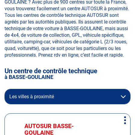
GOULAINE ? Avec plus de 900 centres sur toute la France,
vous trouverez facilement un centre AUTOSUR à proximité.
Tous les centres de contrôle technique AUTOSUR sont
agréés par les autorités publiques. Ils assurent le contrôle
technique de votre voiture à BASSE-GOULAINE, mais aussi
de 4x4, de voiture de collection, GPL, véhicule spécifique,
utilitaire, camping-car, véhicules de catégorie L (2/3 roues,
quad, voiturette), que ce soit pour les particuliers ou les
professionnels. Prenez rdv en ligne, c’est facile et rapide.
Un centre de contrôle technique
à BASSE-GOULAINE
Les villes à proximité
Appuyer
Plus
sur
AUTOSUR BASSE-
Centre
d'op
la
GOULAINE
: