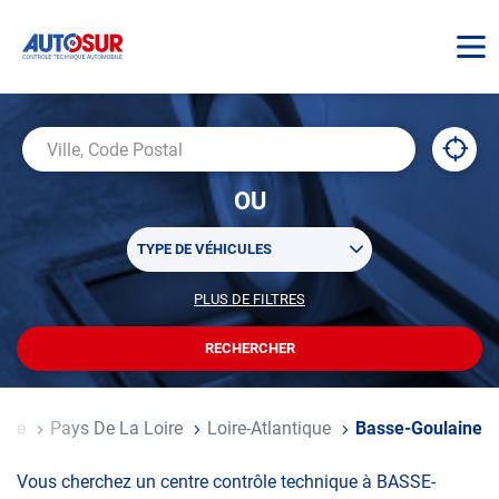
AUTOSUR
À
,
Ville,
proxi
trouv
Code
OU
un
Postal
centr
Sélectionner
AUTO
TYPE DE VÉHICULES
un
ou
PLUS DE FILTRES
POUR
plusieurs
PERSONNALISER
filtre(s)
VOTRE
RECHERCHER
UN
RECHERCHE
de
CENTRE
recherche
AUTOSUR
ance
Pays De La Loire
Loire-Atlantique
Basse-Goulaine
Vous cherchez un centre contrôle technique à BASSE-