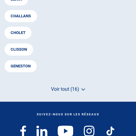
CHALLANS
CHOLET
CLISSON
GENESTON
Voir tout (16)
de
points
de
vente
de
SUIVEZ-NOUS SUR LES RÉSEAUX
AUTOSUR