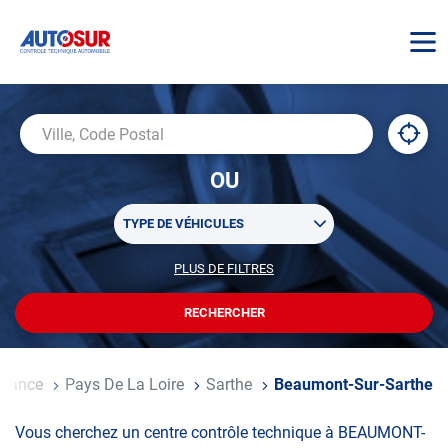
AUTOSUR
À
,
Ville,
proxi
trouv
Code
OU
un
Postal
centr
Sélectionner
AUTO
TYPE DE VÉHICULES
un
ou
PLUS DE FILTRES
POUR
plusieurs
PERSONNALISER
filtre(s)
VOTRE
RECHERCHER
UN
RECHERCHE
de
CENTRE
recherche
AUTOSUR
il
France
Pays De La Loire
Sarthe
Beaumont-Sur-Sarthe
Vous cherchez un centre contrôle technique à BEAUMONT-