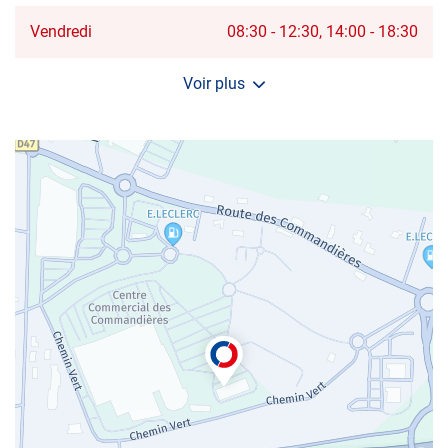
NAZAIRE
IMMACULÉ
Horaires
Vendredi
08:30
-
12:30
14:00
-
18:30
d'ouverture
d'aujourd'hui
Voir plus
et
les
horaires
d'ouverture
du
centre
AUTOSUR
SAINT-
NAZAIRE
IMMACULÉE