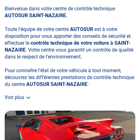
Bienvenue dans votre centre de contrôle technique
AUTOSUR SAINT-NAZAIRE.
Toute l’équipe de votre centre
AUTOSUR
est à votre
disposition pour vous apporter des conseils de sécurité et
effectuer le
contrôle technique de votre voiture à SAINT-
NAZAIRE
. Votre centre vous garantit un contrôle de qualité
dans le respect de l’environnement.
Pour connaître l’état de votre véhicule à tout moment,
découvrez les différentes prestations de contrôle technique
du centre
AUTOSUR SAINT-NAZAIRE
:
Voir plus
• le contrôle technique obligatoire
• la contre-visite
• le contrôle pollution
• le contrôle des véhicules hybrides ou électriques