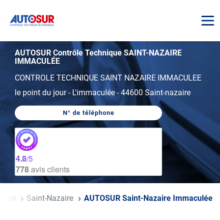
AUTOSUR
AUTOSUR Contrôle Technique SAINT-NAZAIRE
IMMACULÉE
CONTROLE TECHNIQUE SAINT NAZAIRE IMMACULEE
le point du jour
-
L'immaculée
-
44600 Saint-nazaire
N° de téléphone
AFFICHER
LE
NUMÉRO
DE
TÉLÉPHONE
DU
4.8
/5
CENTRE
778
avis clients
AUTOSUR
SAINT-
NAZAIRE
IMMACULÉE
ntique
Saint-Nazaire
AUTOSUR Saint-Nazaire Immaculée