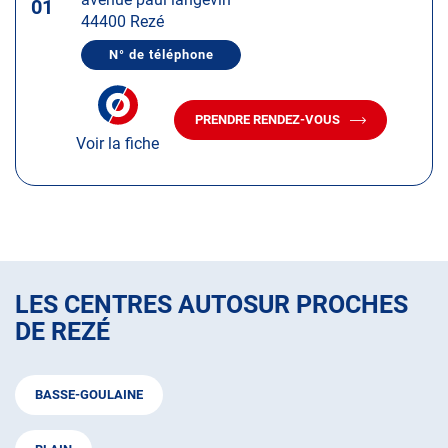
touche
01
44400 Rezé
ENTRÉE
pour
N° de téléphone
AFFICHER
obtenir
LE
de
NUMÉRO
DE
plus
PRENDRE RENDEZ-VOUS
TÉLÉPHONE
AVEC
amples
DU
Voir la fiche
LE
CENTRE
informations
CENTRE
AUTOSUR
AUTOSUR
REZÉ
REZÉ
LES CENTRES AUTOSUR PROCHES
DE REZÉ
BASSE-GOULAINE