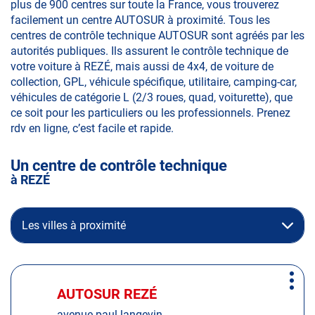
plus de 900 centres sur toute la France, vous trouverez
facilement un centre AUTOSUR à proximité. Tous les
centres de contrôle technique AUTOSUR sont agréés par les
autorités publiques. Ils assurent le contrôle technique de
votre voiture à REZÉ, mais aussi de 4x4, de voiture de
collection, GPL, véhicule spécifique, utilitaire, camping-car,
véhicules de catégorie L (2/3 roues, quad, voiturette), que
ce soit pour les particuliers ou les professionnels. Prenez
rdv en ligne, c’est facile et rapide.
Un centre de contrôle technique
à REZÉ
Les villes à proximité
Appuyer
Plus
sur
AUTOSUR REZÉ
Centre
d'op
la
:
avenue paul langevin