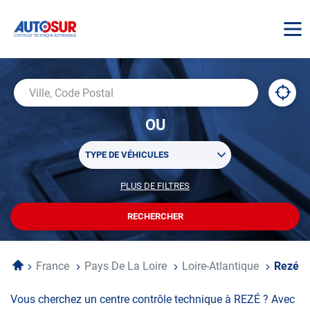
AUTOSUR
À
,
Ville,
proxi
trouv
Code
OU
un
Postal
centr
Sélectionner
AUTO
TYPE DE VÉHICULES
un
ou
PLUS DE FILTRES
POUR
plusieurs
PERSONNALISER
filtre(s)
VOTRE
RECHERCHER
UN
RECHERCHE
de
CENTRE
recherche
AUTOSUR
Accueil
France
Pays De La Loire
Loire-Atlantique
Rezé
Vous cherchez un centre contrôle technique à REZÉ ? Avec