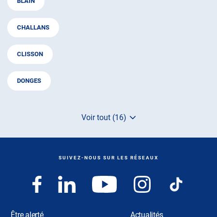
BLAIN
CHALLANS
CLISSON
DONGES
Voir tout (16)
de
points
de
vente
de
SUIVEZ-NOUS SUR LES RÉSEAUX
AUTOSUR
Être alerté
Actualités