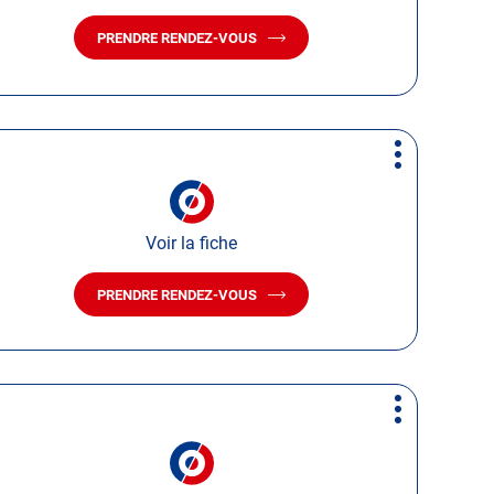
PRENDRE RENDEZ-VOUS
AVEC
LE
CENTRE
AUTOSUR
LES
LANDES-
Plus
GENUSSON
d'options
Voir la fiche
PRENDRE RENDEZ-VOUS
AVEC
LE
CENTRE
AUTOSUR
CHALLANS
Plus
d'options