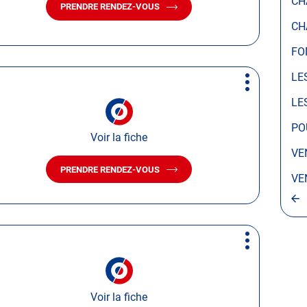
CH
PRENDRE RENDEZ-VOUS
AVEC
LE
CH
CENTRE
AUTOSUR
FO
CHÂTEAU-
D'OLONNE
LE
Plus
d'options
LE
PO
Voir la fiche
VE
PRENDRE RENDEZ-VOUS
AVEC
VE
LE
CENTRE
AUTOSUR
BENET
Plus
d'options
Voir la fiche