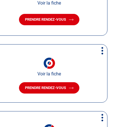
Voir la fiche
PRENDRE RENDEZ-VOUS
AVEC
LE
CENTRE
AUTOSUR
LES
HERBIERS
Plus
d'options
Voir la fiche
PRENDRE RENDEZ-VOUS
AVEC
LE
CENTRE
AUTOSUR
FONTENAY-
LE-
Plus
COMTE
d'options