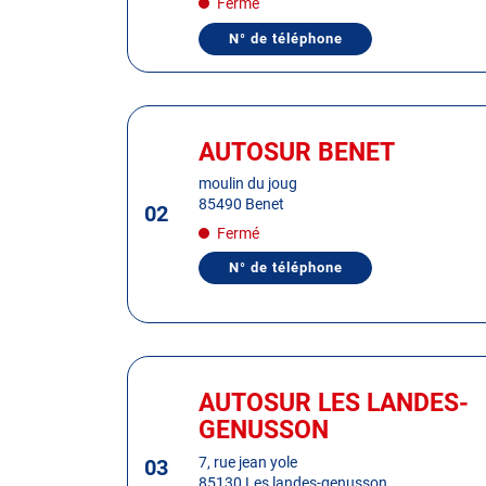
Fermé
de
plus
N° de téléphone
AFFICHER
amples
LE
informations
NUMÉRO
DE
TÉLÉPHONE
Appuyer
DU
sur
CENTRE
AUTOSUR BENET
Centre
AUTOSUR
la
:
CHÂTEAU-
moulin du joug
touche
D'OLONNE
85490 Benet
02
ENTRÉE
Fermé
pour
obtenir
N° de téléphone
AFFICHER
de
LE
plus
NUMÉRO
DE
amples
TÉLÉPHONE
informations
DU
Appuyer
CENTRE
AUTOSUR
sur
AUTOSUR LES LANDES-
Centre
BENET
la
:
GENUSSON
touche
ENTRÉE
7, rue jean yole
03
85130 Les landes-genusson