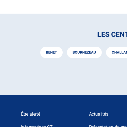
TÉLÉPHONE
DU
CENTRE
AUTOSUR
BOURNEZEAU
LES CEN
BENET
BOURNEZEAU
CHALLA
Être alerté
Actualités