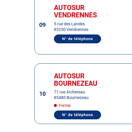
DU
sur
CENTRE
AUTOSUR
Centre
AUTOSUR
la
:
VENDRENNES
VENANSAULT
touche
09
ENTRÉE
5 rue des Landes
85250 Vendrennes
pour
obtenir
N° de téléphone
AFFICHER
de
LE
plus
NUMÉRO
DE
amples
TÉLÉPHONE
informations
DU
Appuyer
CENTRE
AUTOSUR
sur
AUTOSUR
Centre
VENDRENNES
la
:
BOURNEZEAU
touche
ENTRÉE
71 rue Archereau
10
85480 Bournezeau
pour
obtenir
Fermé
de
N° de téléphone
AFFICHER
plus
LE
amples
NUMÉRO
DE
informations