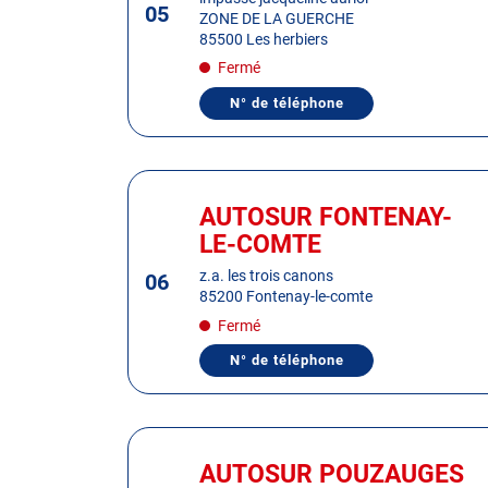
05
ZONE DE LA GUERCHE
pour
85500 Les herbiers
obtenir
Fermé
de
plus
N° de téléphone
AFFICHER
amples
LE
informations
NUMÉRO
DE
TÉLÉPHONE
Appuyer
DU
sur
CENTRE
AUTOSUR FONTENAY-
Centre
AUTOSUR
la
:
LE-COMTE
LES
touche
HERBIERS
ENTRÉE
z.a. les trois canons
06
85200 Fontenay-le-comte
pour
obtenir
Fermé
de
N° de téléphone
AFFICHER
plus
LE
amples
NUMÉRO
DE
informations
TÉLÉPHONE
Appuyer
DU
sur
CENTRE
AUTOSUR POUZAUGES
Centre
AUTOSUR
la