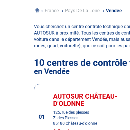
Accueil
France
Pays De La Loire
Vendée
Vous cherchez un centre contrôle technique dan
AUTOSUR à proximité. Tous les centres de contr
voiture dans le département Vendée, mais aussi d
roues, quad, voiturette), que ce soit pour les par
10 centres de contrôle
en Vendée
Appuyer
sur
AUTOSUR CHÂTEAU-
Centre
la
:
D'OLONNE
touche
ENTRÉE
125, rue des plesses
01
ZI des Plesses
pour
85180 Château-d'olonne
obtenir