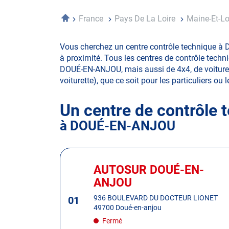
Accueil
France
Pays De La Loire
Maine-Et-Lo
Vous cherchez un centre contrôle technique à 
à proximité. Tous les centres de contrôle techn
DOUÉ-EN-ANJOU, mais aussi de 4x4, de voiture de
voiturette), que ce soit pour les particuliers ou 
Un centre de contrôle 
à DOUÉ-EN-ANJOU
Appuyer
sur
AUTOSUR DOUÉ-EN-
Centre
la
:
ANJOU
touche
ENTRÉE
936 BOULEVARD DU DOCTEUR LIONET
01
49700 Doué-en-anjou
pour
obtenir
Fermé