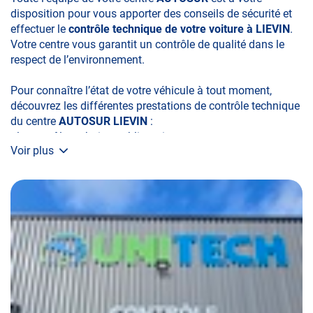
disposition pour vous apporter des conseils de sécurité et
effectuer le
contrôle technique de votre voiture à LIEVIN
.
Votre centre vous garantit un contrôle de qualité dans le
respect de l’environnement.
Pour connaître l’état de votre véhicule à tout moment,
découvrez les différentes prestations de contrôle technique
du centre
AUTOSUR LIEVIN
:
• le contrôle technique obligatoire
Voir plus
• la contre-visite
• le contrôle pollution
• le contrôle des véhicules hybrides ou électriques
• le contrôle technique des véhicules GPL/Gaz*
• le pré-contrôle ou pré-visite contrôle technique
N’attendez plus pour votre sécurité et faire vérifier votre
véhicule : Prenez RDV dans votre centre de contrôle
technique.
Vous avez aussi la possibilité de prendre RDV en ligne aux
centres de :