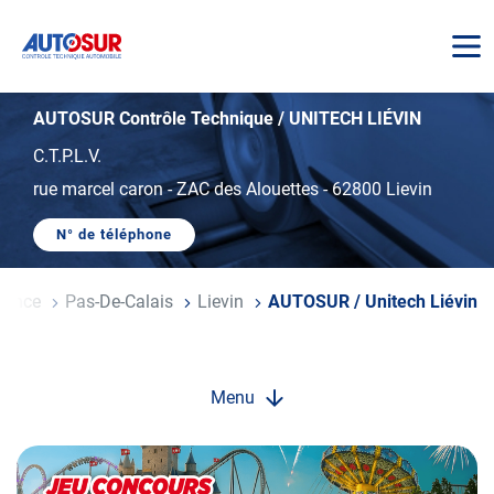
AUTOSUR
AUTOSUR Contrôle Technique / UNITECH LIÉVIN
C.T.P.L.V.
rue marcel caron
-
ZAC des Alouettes
-
62800 Lievin
N° de téléphone
AFFICHER
LE
NUMÉRO
DE
France
Pas-De-Calais
Lievin
AUTOSUR / Unitech Liévin
TÉLÉPHONE
DU
CENTRE
AUTOSUR
/
UNITECH
Menu
LIÉVIN
Opération
spéciale