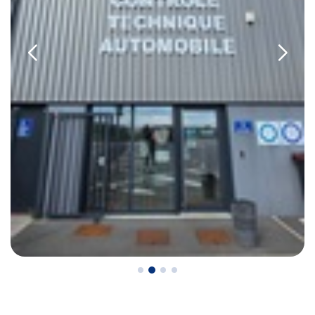
-
DIAGNOSUR LA SENTINELLE:
https://lasentinelle.automsa.fr/reservation/iframe/Kq6qy88E
-
DIAGNOSUR LIBERCOURT:
https://libercourt.automsa.fr/reservation/iframe/v6mBVJqL
-
AUTOSUR DECHY:
https://dechy.automsa.fr/reservation/iframe/s8NHn5gBpv
À très bientôt chez
AUTOSUR / UNITECH LIÉVIN
.
*Prestation à vérifier auprès du centre