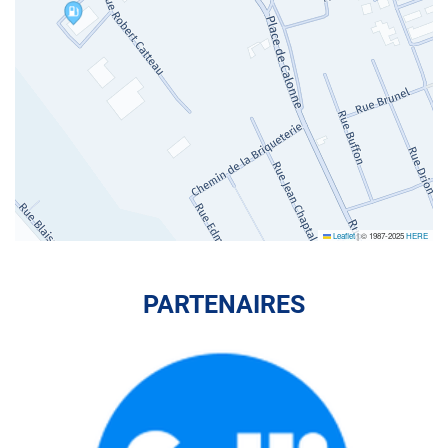
Leaflet
|
© 1987-2025
HERE
PARTENAIRES