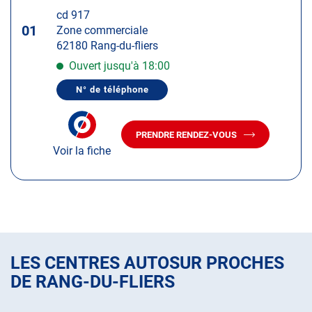
touche
cd 917
ENTRÉE
01
Zone commerciale
pour
62180 Rang-du-fliers
obtenir
de
Ouvert jusqu'à 18:00
plus
N° de téléphone
amples
AFFICHER
LE
informations
NUMÉRO
DE
PRENDRE RENDEZ-VOUS
TÉLÉPHONE
AVEC
DU
Voir la fiche
LE
CENTRE
CENTRE
AUTOSUR
AUTOSUR
RANG-
DU-
RANG-
FLIERS
DU-
FLIERS
LES CENTRES AUTOSUR PROCHES
DE RANG-DU-FLIERS