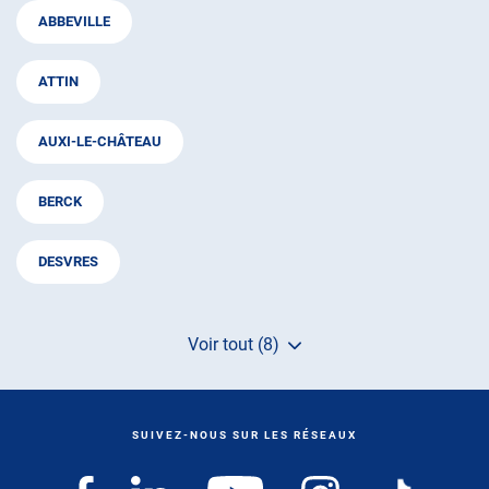
ABBEVILLE
ATTIN
AUXI-LE-CHÂTEAU
BERCK
DESVRES
Voir tout (8)
de
points
de
vente
de
SUIVEZ-NOUS SUR LES RÉSEAUX
AUTOSUR