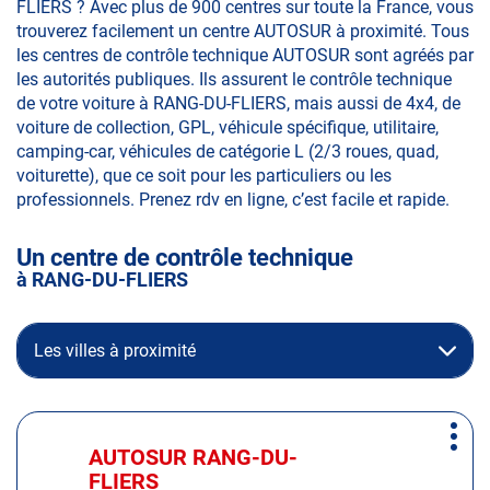
FLIERS ? Avec plus de 900 centres sur toute la France, vous
trouverez facilement un centre AUTOSUR à proximité. Tous
les centres de contrôle technique AUTOSUR sont agréés par
les autorités publiques. Ils assurent le contrôle technique
de votre voiture à RANG-DU-FLIERS, mais aussi de 4x4, de
voiture de collection, GPL, véhicule spécifique, utilitaire,
camping-car, véhicules de catégorie L (2/3 roues, quad,
voiturette), que ce soit pour les particuliers ou les
professionnels. Prenez rdv en ligne, c’est facile et rapide.
Un centre de contrôle technique
à RANG-DU-FLIERS
Les villes à proximité
Appuyer
Plus
sur
AUTOSUR RANG-DU-
Centre
d'op
la
FLIERS
: