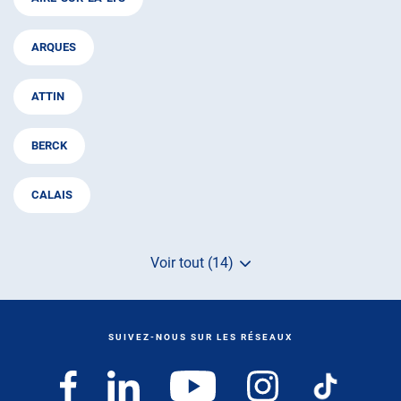
ARQUES
ATTIN
BERCK
CALAIS
Voir tout (14)
de
points
de
vente
de
SUIVEZ-NOUS SUR LES RÉSEAUX
AUTOSUR