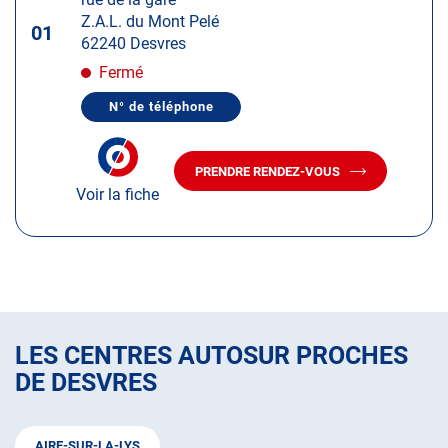
touche
Z.A.L. du Mont Pelé
ENTRÉE
01
62240 Desvres
pour
obtenir
Fermé
de
N° de téléphone
plus
AFFICHER
LE
amples
NUMÉRO
informations
DE
PRENDRE RENDEZ-VOUS
TÉLÉPHONE
AVEC
DU
Voir la fiche
LE
CENTRE
CENTRE
AUTOSUR
AUTOSUR
DESVRES
DESVRES
LES CENTRES AUTOSUR PROCHES
DE DESVRES
AIRE-SUR-LA-LYS