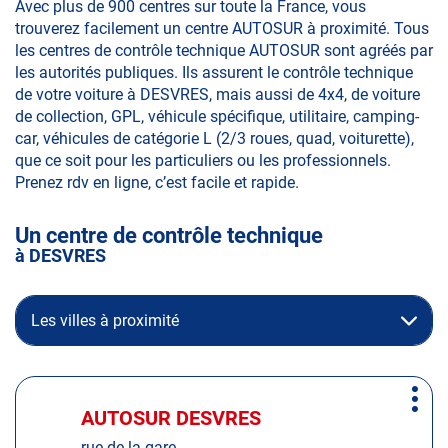
Avec plus de 900 centres sur toute la France, vous
trouverez facilement un centre AUTOSUR à proximité. Tous
les centres de contrôle technique AUTOSUR sont agréés par
les autorités publiques. Ils assurent le contrôle technique
de votre voiture à DESVRES, mais aussi de 4x4, de voiture
de collection, GPL, véhicule spécifique, utilitaire, camping-
car, véhicules de catégorie L (2/3 roues, quad, voiturette),
que ce soit pour les particuliers ou les professionnels.
Prenez rdv en ligne, c’est facile et rapide.
Un centre de contrôle technique
à DESVRES
Les villes à proximité
Appuyer
Plus
sur
AUTOSUR DESVRES
Centre
d'op
la
:
rue de la gare