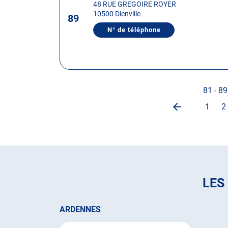
48 RUE GREGOIRE ROYER
touche
10500 Dienville
89
ENTRÉE
pour
N° de téléphone
AFFICHER
obtenir
LE
NUMÉRO
de
DE
plus
TÉLÉPHONE
DU
amples
CENTRE
informations
AUTOSUR
81 - 89
DIENVILLE
1
2
Page
Aller
A
précédente
à
à
la
l
page
p
LES
ARDENNES