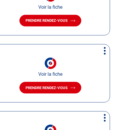
Voir la fiche
PRENDRE RENDEZ-VOUS
AVEC
LE
CENTRE
AUTOSUR
SAINT
NICOLAS
Plus
DE
d'options
PORT
Voir la fiche
PRENDRE RENDEZ-VOUS
AVEC
LE
CENTRE
AUTOSUR
WIMMENAU
Plus
d'options