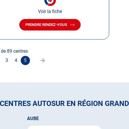
Voir la fiche
PRENDRE RENDEZ-VOUS
AVEC
LE
CENTRE
AUTOSUR
DIENVILLE
 de 89 centres
suivante
Page
3
4
5
ller
Aller
Aller
Page
à
à
actuelle
a
la
la
:
age
page
page
5
sur
5,
 CENTRES AUTOSUR EN RÉGION GRAND
AUBE