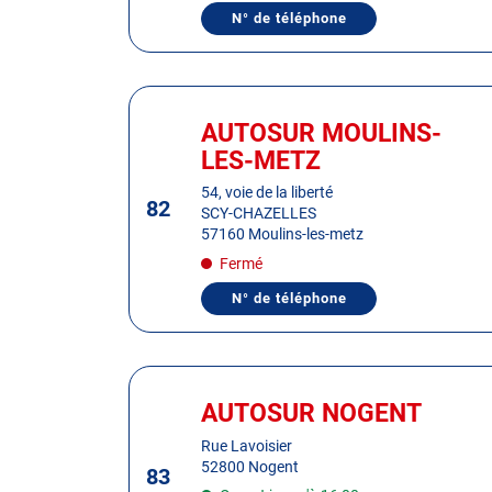
de
N° de téléphone
AFFICHER
plus
LE
amples
NUMÉRO
DE
informations
TÉLÉPHONE
Appuyer
DU
sur
CENTRE
AUTOSUR MOULINS-
Centre
AUTOSUR
la
:
LES-METZ
SAINT-
touche
AVOLD
JEANNE
ENTRÉE
54, voie de la liberté
82
D'ARC
SCY-CHAZELLES
pour
57160 Moulins-les-metz
obtenir
Fermé
de
plus
N° de téléphone
AFFICHER
amples
LE
informations
NUMÉRO
DE
TÉLÉPHONE
Appuyer
DU
sur
CENTRE
AUTOSUR NOGENT
Centre
AUTOSUR
la
:
MOULINS-
Rue Lavoisier
touche
LES-
52800 Nogent
METZ
83
ENTRÉE