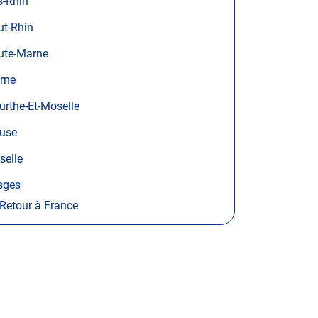
s-Rhin
ut-Rhin
ute-Marne
rne
rthe-Et-Moselle
use
selle
sges
Retour à France