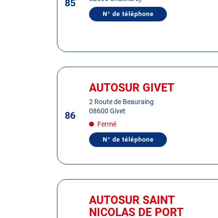
MEUSE
85
ENTRÉE
pour
N° de téléphone
AFFICHER
obtenir
LE
NUMÉRO
de
DE
plus
TÉLÉPHONE
DU
amples
CENTRE
informations
AUTOSUR
Appuyer
CHALINDREY
sur
AUTOSUR GIVET
Centre
la
:
2 Route de Beauraing
touche
08600 Givet
86
ENTRÉE
Fermé
pour
obtenir
N° de téléphone
AFFICHER
de
LE
plus
NUMÉRO
DE
amples
TÉLÉPHONE
informations
DU
Appuyer
CENTRE
AUTOSUR
sur
AUTOSUR SAINT
Centre
GIVET
la
:
NICOLAS DE PORT
touche