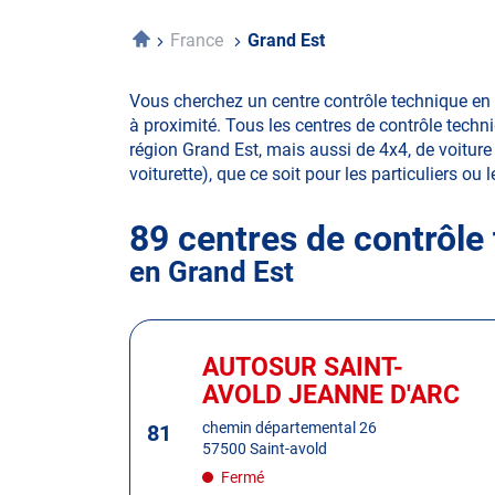
Accueil
France
Grand Est
Vous cherchez un centre contrôle technique en 
à proximité. Tous les centres de contrôle techn
région Grand Est, mais aussi de 4x4, de voiture 
voiturette), que ce soit pour les particuliers ou 
89 centres de contrôle
en Grand Est
Appuyer
sur
AUTOSUR SAINT-
Centre
la
:
AVOLD JEANNE D'ARC
touche
ENTRÉE
chemin départemental 26
81
57500 Saint-avold
pour
obtenir
Fermé