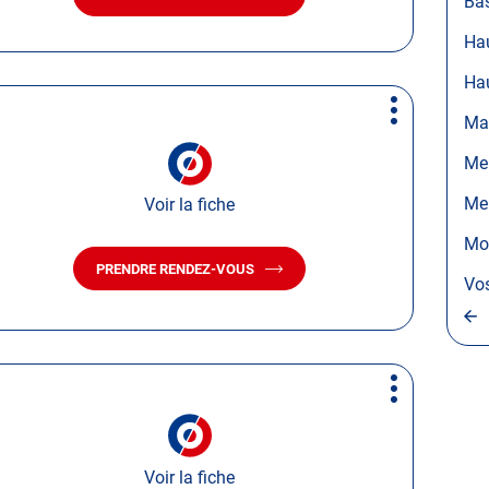
Ba
AVEC
LE
Ha
CENTRE
AUTOSUR
Ha
SAINT-
AVOLD
Plus
Ma
JEANNE
d'options
D'ARC
Meu
Me
Voir la fiche
Mo
PRENDRE RENDEZ-VOUS
AVEC
Vo
LE
CENTRE
AUTOSUR
MOULINS-
LES-
METZ
Plus
d'options
Voir la fiche