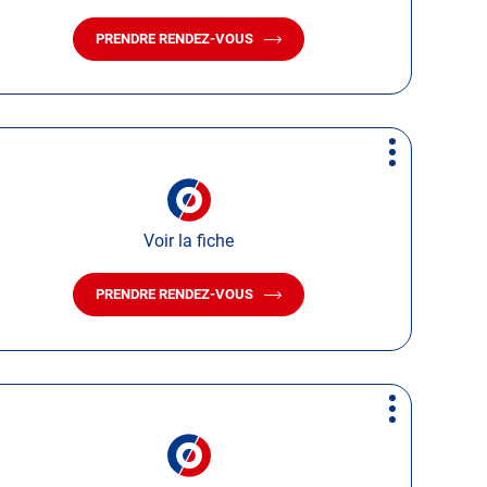
PRENDRE RENDEZ-VOUS
AVEC
LE
CENTRE
AUTOSUR
NOGENT
Plus
d'options
Voir la fiche
PRENDRE RENDEZ-VOUS
AVEC
LE
CENTRE
AUTOSUR
DUN
SUR
Plus
MEUSE
d'options