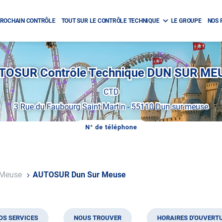
ROCHAIN CONTRÔLE
TOUT SUR LE CONTRÔLE TECHNIQUE
LE GROUPE
NOS 
TOSUR Contrôle Technique DUN SUR ME
CTD
3 Rue du Faubourg Saint Martin
-
55110 Dun sur meuse
N° de téléphone
AFFICHER
LE
NUMÉRO
DE
TÉLÉPHONE
DU
 Meuse
AUTOSUR Dun Sur Meuse
CENTRE
AUTOSUR
DUN
SUR
MEUSE
OS SERVICES
NOUS TROUVER
HORAIRES D'OUVERT