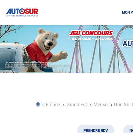
MON P
Opération
spéciale
Mai
AU
-
Décembre
2026
-
Locations
Accueil
France
Grand Est
Meuse
Dun Sur
PRENDRE RDV
N