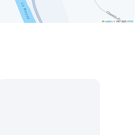
Leaflet
|
© 1987-2025
HERE