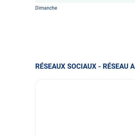
d'ouverture
Dimanche
d'aujourd'hui
RÉSEAUX SOCIAUX - RÉSEAU 