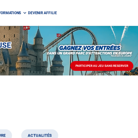
FORMATIONS
DEVENIR AFFILIE
USE
PARTICIPER AU JEU SANS RESERVER
PARTICIPER
AU
JEU
SANS
RESERVER
URE
ACTUALITÉS