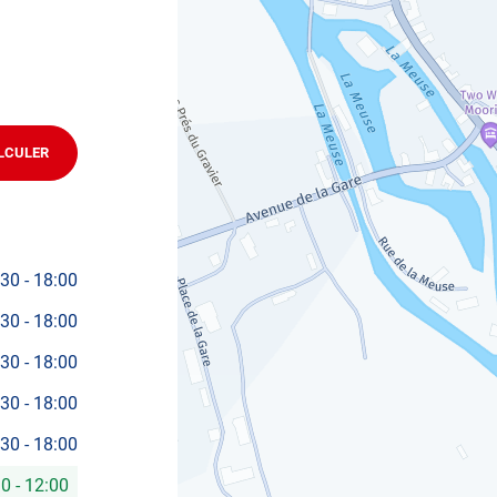
LCULER
JUSQU'AU
POINT
DE
VENTE
AUTOSUR
DUN
SUR
MEUSE
:30
-
18:00
:30
-
18:00
:30
-
18:00
:30
-
18:00
:30
-
18:00
30
-
12:00