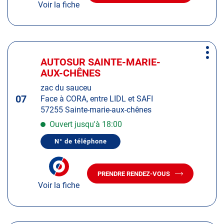
DU
Voir la fiche
LE
CENTRE
CENTRE
AUTOSUR
AUTOSUR
MORSBACH
MORSBACH
Appuyer
Plus
sur
AUTOSUR SAINTE-MARIE-
Centre
d'op
la
AUX-CHÊNES
:
touche
zac du sauceu
ENTRÉE
07
Face à CORA, entre LIDL et SAFI
pour
57255 Sainte-marie-aux-chênes
obtenir
de
Ouvert jusqu'à 18:00
plus
N° de téléphone
amples
AFFICHER
LE
informations
NUMÉRO
DE
PRENDRE RENDEZ-VOUS
TÉLÉPHONE
AVEC
DU
Voir la fiche
LE
CENTRE
CENTRE
AUTOSUR
AUTOSUR
SAINTE-
MARIE-
SAINTE-
AUX-
MARIE-