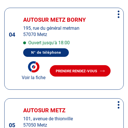
SARREBOURG
Appuyer
Plus
sur
AUTOSUR METZ BORNY
Centre
d'op
la
:
195, rue du général metman
touche
04
57070 Metz
ENTRÉE
pour
Ouvert jusqu'à 18:00
obtenir
N° de téléphone
de
AFFICHER
LE
plus
NUMÉRO
amples
DE
PRENDRE RENDEZ-VOUS
TÉLÉPHONE
AVEC
informations
DU
Voir la fiche
LE
CENTRE
CENTRE
AUTOSUR
AUTOSUR
METZ
BORNY
METZ
BORNY
Appuyer
Plus
sur
AUTOSUR METZ
Centre
d'op
la
:
101, avenue de thionville
touche
05
57050 Metz
ENTRÉE