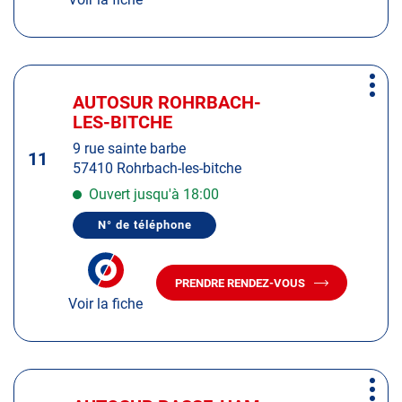
LE
CENTRE
CENTRE
AUTOSUR
AUTOSUR
HÉLLIMER
HÉLLIMER
Appuyer
Plus
sur
AUTOSUR ROHRBACH-
Centre
d'op
la
LES-BITCHE
:
touche
9 rue sainte barbe
ENTRÉE
11
57410 Rohrbach-les-bitche
pour
obtenir
Ouvert jusqu'à 18:00
de
N° de téléphone
plus
AFFICHER
LE
amples
NUMÉRO
informations
DE
PRENDRE RENDEZ-VOUS
TÉLÉPHONE
AVEC
DU
Voir la fiche
LE
CENTRE
CENTRE
AUTOSUR
AUTOSUR
ROHRBACH-
LES-
ROHRBACH-
BITCHE
LES-
Appuyer
BITCHE
Plus
sur