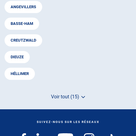
ANGEVILLERS
BASSE-HAM
CREUTZWALD
DIEUZE
HÉLLIMER
Voir tout (15)
de
points
de
vente
de
SUIVEZ-NOUS SUR LES RÉSEAUX
AUTOSUR