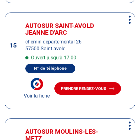
AUTOSUR
ROMBAS
ROMBAS
Appuyer
Plus
sur
AUTOSUR SAINT-AVOLD
Centre
d'op
la
JEANNE D'ARC
:
touche
chemin départemental 26
ENTRÉE
15
57500 Saint-avold
pour
obtenir
Ouvert jusqu'à 17:00
de
N° de téléphone
plus
AFFICHER
LE
amples
NUMÉRO
informations
DE
PRENDRE RENDEZ-VOUS
TÉLÉPHONE
AVEC
DU
Voir la fiche
LE
CENTRE
CENTRE
AUTOSUR
AUTOSUR
SAINT-
AVOLD
SAINT-
JEANNE
AVOLD
Appuyer
D'ARC
JEANNE
Plus
sur
D'ARC
AUTOSUR MOULINS-LES-
Centre
d'op
la
METZ
: