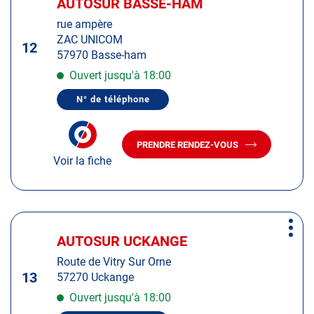
AUTOSUR BASSE-HAM
Centre
d'op
la
:
rue ampère
touche
ZAC UNICOM
ENTRÉE
12
57970 Basse-ham
pour
obtenir
Ouvert jusqu'à 18:00
de
N° de téléphone
plus
AFFICHER
LE
amples
NUMÉRO
informations
DE
PRENDRE RENDEZ-VOUS
TÉLÉPHONE
AVEC
DU
Voir la fiche
LE
CENTRE
CENTRE
AUTOSUR
AUTOSUR
BASSE-
HAM
BASSE-
HAM
Appuyer
Plus
sur
AUTOSUR UCKANGE
Centre
d'op
la
:
Route de Vitry Sur Orne
touche
13
57270 Uckange
ENTRÉE
pour
Ouvert jusqu'à 18:00
obtenir