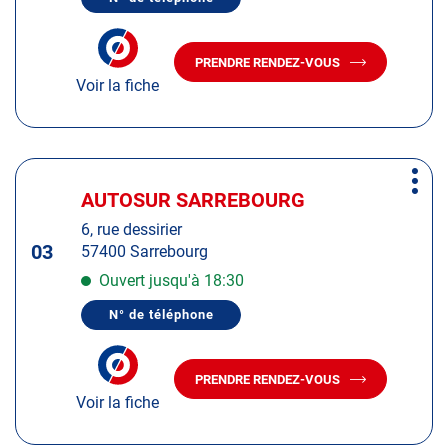
de
AFFICHER
LE
plus
NUMÉRO
amples
DE
PRENDRE RENDEZ-VOUS
TÉLÉPHONE
AVEC
informations
DU
Voir la fiche
LE
CENTRE
CENTRE
AUTOSUR
AUTOSUR
CREUTZWALD
CREUTZWALD
Appuyer
Plus
sur
AUTOSUR SARREBOURG
Centre
d'op
la
:
6, rue dessirier
touche
03
57400 Sarrebourg
ENTRÉE
pour
Ouvert jusqu'à 18:30
obtenir
N° de téléphone
de
AFFICHER
LE
plus
NUMÉRO
amples
DE
PRENDRE RENDEZ-VOUS
TÉLÉPHONE
AVEC
informations
DU
Voir la fiche
LE
CENTRE
CENTRE
AUTOSUR
AUTOSUR
SARREBOURG