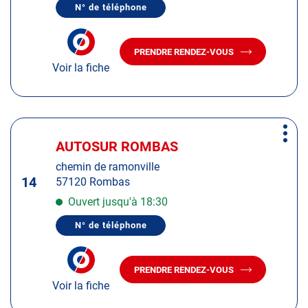
N° de téléphone
de
AFFICHER
LE
plus
NUMÉRO
amples
DE
PRENDRE RENDEZ-VOUS
TÉLÉPHONE
AVEC
informations
DU
Voir la fiche
LE
CENTRE
CENTRE
AUTOSUR
AUTOSUR
UCKANGE
UCKANGE
Appuyer
Plus
sur
AUTOSUR ROMBAS
Centre
d'op
la
:
chemin de ramonville
touche
14
57120 Rombas
ENTRÉE
pour
Ouvert jusqu'à 18:30
obtenir
N° de téléphone
de
AFFICHER
LE
plus
NUMÉRO
amples
DE
PRENDRE RENDEZ-VOUS
TÉLÉPHONE
AVEC
informations
DU
Voir la fiche
LE
CENTRE
CENTRE
AUTOSUR