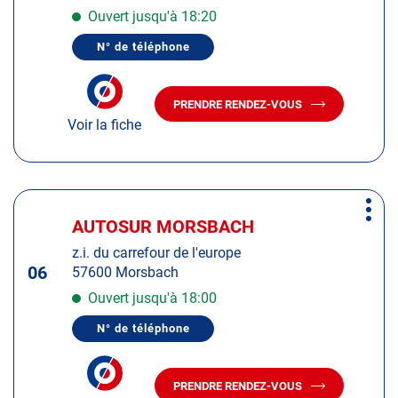
pour
Ouvert jusqu'à 18:20
obtenir
N° de téléphone
de
AFFICHER
LE
plus
NUMÉRO
amples
DE
PRENDRE RENDEZ-VOUS
TÉLÉPHONE
AVEC
informations
DU
Voir la fiche
LE
CENTRE
CENTRE
AUTOSUR
AUTOSUR
METZ
METZ
Appuyer
Plus
sur
AUTOSUR MORSBACH
Centre
d'op
la
:
z.i. du carrefour de l'europe
touche
06
57600 Morsbach
ENTRÉE
pour
Ouvert jusqu'à 18:00
obtenir
N° de téléphone
de
AFFICHER
LE
plus
NUMÉRO
amples
DE
PRENDRE RENDEZ-VOUS
TÉLÉPHONE
AVEC
informations