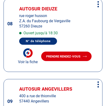
Appuyer
CHÊNES
AUX-
Plus
sur
CHÊNES
AUTOSUR DIEUZE
Centre
d'op
la
:
rue roger husson
touche
Z.A. du Faubourg de Vergaville
ENTRÉE
08
57260 Dieuze
pour
obtenir
Ouvert jusqu'à 18:30
de
N° de téléphone
plus
AFFICHER
LE
amples
NUMÉRO
informations
DE
PRENDRE RENDEZ-VOUS
TÉLÉPHONE
AVEC
DU
Voir la fiche
LE
CENTRE
CENTRE
AUTOSUR
AUTOSUR
DIEUZE
DIEUZE
Appuyer
Plus
sur
AUTOSUR ANGEVILLERS
Centre
d'op
la
:
400 a rue de thionville
touche
09
57440 Angevillers
ENTRÉE