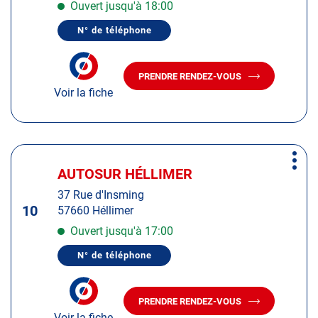
pour
Ouvert jusqu'à 18:00
obtenir
N° de téléphone
de
AFFICHER
LE
plus
NUMÉRO
amples
DE
PRENDRE RENDEZ-VOUS
TÉLÉPHONE
AVEC
informations
DU
Voir la fiche
LE
CENTRE
CENTRE
AUTOSUR
AUTOSUR
ANGEVILLERS
ANGEVILLERS
Appuyer
Plus
sur
AUTOSUR HÉLLIMER
Centre
d'op
la
:
37 Rue d'Insming
touche
10
57660 Héllimer
ENTRÉE
pour
Ouvert jusqu'à 17:00
obtenir
N° de téléphone
de
AFFICHER
LE
plus
NUMÉRO
amples
DE
PRENDRE RENDEZ-VOUS
TÉLÉPHONE
AVEC
informations
DU
Voir la fiche