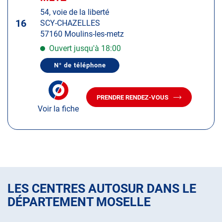
touche
54, voie de la liberté
ENTRÉE
16
SCY-CHAZELLES
pour
57160 Moulins-les-metz
obtenir
de
Ouvert jusqu'à 18:00
plus
N° de téléphone
amples
AFFICHER
LE
informations
NUMÉRO
DE
PRENDRE RENDEZ-VOUS
TÉLÉPHONE
AVEC
DU
Voir la fiche
LE
CENTRE
CENTRE
AUTOSUR
AUTOSUR
MOULINS-
LES-
MOULINS-
METZ
LES-
METZ
LES CENTRES AUTOSUR DANS LE
DÉPARTEMENT MOSELLE