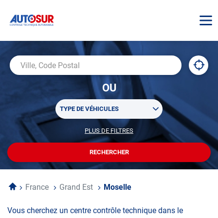
AUTOSUR
À
,
Ville,
proxi
trouv
Code
OU
un
Postal
centr
Sélectionner
AUTO
TYPE DE VÉHICULES
un
ou
PLUS DE FILTRES
POUR
plusieurs
PERSONNALISER
filtre(s)
VOTRE
RECHERCHER
UN
RECHERCHE
de
CENTRE
recherche
AUTOSUR
Accueil
France
Grand Est
Moselle
Vous cherchez un centre contrôle technique dans le