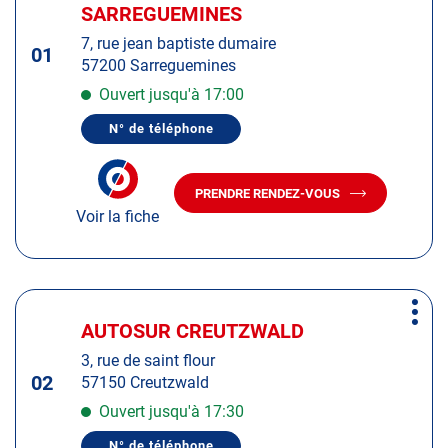
d'op
la
SARREGUEMINES
:
touche
7, rue jean baptiste dumaire
ENTRÉE
01
57200 Sarreguemines
pour
obtenir
Ouvert jusqu'à 17:00
de
N° de téléphone
plus
AFFICHER
LE
amples
NUMÉRO
informations
DE
PRENDRE RENDEZ-VOUS
TÉLÉPHONE
AVEC
DU
Voir la fiche
LE
CENTRE
CENTRE
AUTOSUR
AUTOSUR
SARREGUEMINES
SARREGUEMINES
Appuyer
Plus
sur
AUTOSUR CREUTZWALD
Centre
d'op
la
:
3, rue de saint flour
touche
02
57150 Creutzwald
ENTRÉE
pour
Ouvert jusqu'à 17:30
obtenir
N° de téléphone