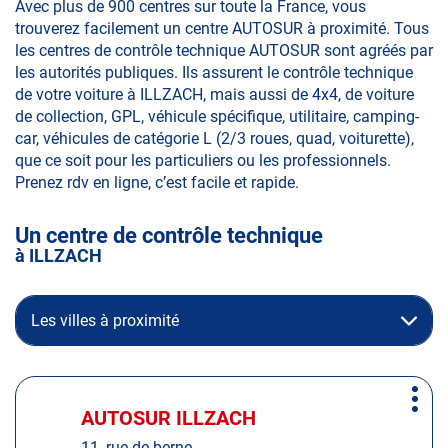
Avec plus de 900 centres sur toute la France, vous
trouverez facilement un centre AUTOSUR à proximité. Tous
les centres de contrôle technique AUTOSUR sont agréés par
les autorités publiques. Ils assurent le contrôle technique
de votre voiture à ILLZACH, mais aussi de 4x4, de voiture
de collection, GPL, véhicule spécifique, utilitaire, camping-
car, véhicules de catégorie L (2/3 roues, quad, voiturette),
que ce soit pour les particuliers ou les professionnels.
Prenez rdv en ligne, c’est facile et rapide.
Un centre de contrôle technique
à ILLZACH
Les villes à proximité
Appuyer
Plus
sur
AUTOSUR ILLZACH
Centre
d'op
la
:
11, rue de berne