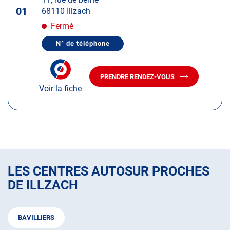
touche
01
68110 Illzach
ENTRÉE
pour
Fermé
obtenir
N° de téléphone
de
AFFICHER
LE
plus
NUMÉRO
amples
DE
PRENDRE RENDEZ-VOUS
TÉLÉPHONE
AVEC
informations
DU
Voir la fiche
LE
CENTRE
CENTRE
AUTOSUR
AUTOSUR
ILLZACH
ILLZACH
LES CENTRES AUTOSUR PROCHES
DE ILLZACH
BAVILLIERS