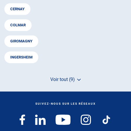
CERNAY
COLMAR
GIROMAGNY
INGERSHEIM
Voir tout (9)
de
points
de
vente
de
SUIVEZ-NOUS SUR LES RÉSEAUX
AUTOSUR