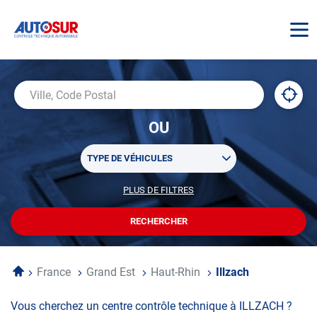
AUTOSUR
À
,
Ville,
proxi
trouv
Code
OU
un
Postal
centr
Sélectionner
AUTO
TYPE DE VÉHICULES
un
ou
PLUS DE FILTRES
POUR
plusieurs
PERSONNALISER
filtre(s)
VOTRE
RECHERCHER
UN
RECHERCHE
de
CENTRE
recherche
AUTOSUR
Accueil
France
Grand Est
Haut-Rhin
Illzach
Vous cherchez un centre contrôle technique à ILLZACH ?