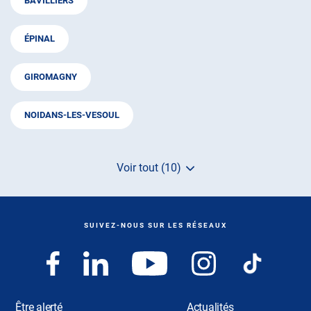
BAVILLIERS
ÉPINAL
GIROMAGNY
NOIDANS-LES-VESOUL
Voir tout (10)
de
points
de
vente
de
SUIVEZ-NOUS SUR LES RÉSEAUX
AUTOSUR
Être alerté
Actualités