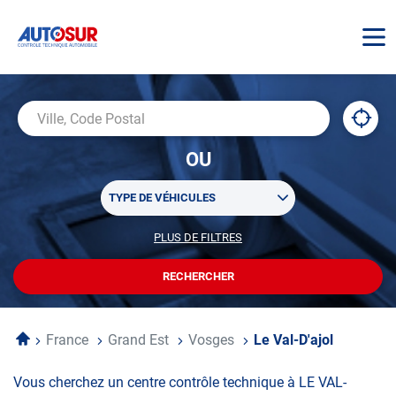
AUTOSUR
À
,
Ville,
proxi
trouv
Code
OU
un
Postal
centr
Sélectionner
AUTO
TYPE DE VÉHICULES
un
ou
PLUS DE FILTRES
POUR
plusieurs
PERSONNALISER
filtre(s)
VOTRE
RECHERCHER
UN
RECHERCHE
de
CENTRE
recherche
AUTOSUR
Accueil
France
Grand Est
Vosges
Le Val-D'ajol
Vous cherchez un centre contrôle technique à LE VAL-