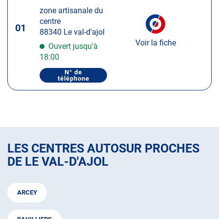
touche
zone artisanale du
ENTRÉE
centre
pour
01
88340 Le val-d'ajol
obtenir
Voir la fiche
de
Ouvert jusqu'à
plus
18:00
amples
N° de
informations
téléphone
AFFICHER
LE
NUMÉRO
DE
TÉLÉPHONE
DU
CENTRE
AUTOSUR
LE
VAL-
LES CENTRES AUTOSUR PROCHES
D'AJOL
DE LE VAL-D'AJOL
ARCEY