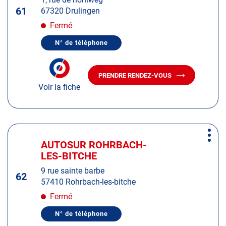
touche
61
67320 Drulingen
ENTRÉE
pour
Fermé
obtenir
N° de téléphone
de
AFFICHER
LE
plus
NUMÉRO
amples
DE
PRENDRE RENDEZ-VOUS
TÉLÉPHONE
AVEC
informations
DU
Voir la fiche
LE
CENTRE
CENTRE
AUTOSUR
AUTOSUR
DRULINGEN
DRULINGEN
Appuyer
Plus
sur
AUTOSUR ROHRBACH-
Centre
d'op
la
LES-BITCHE
:
touche
9 rue sainte barbe
ENTRÉE
62
57410 Rohrbach-les-bitche
pour
obtenir
Fermé
de
N° de téléphone
plus
AFFICHER
LE