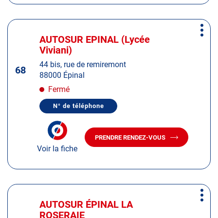
AUTOSUR
REMIREMONT
REMIREMONT
Appuyer
Plus
sur
AUTOSUR EPINAL (Lycée
Centre
d'op
la
Viviani)
:
touche
44 bis, rue de remiremont
ENTRÉE
68
88000 Épinal
pour
obtenir
Fermé
de
N° de téléphone
plus
AFFICHER
LE
amples
NUMÉRO
informations
DE
PRENDRE RENDEZ-VOUS
TÉLÉPHONE
AVEC
DU
Voir la fiche
LE
CENTRE
CENTRE
AUTOSUR
AUTOSUR
EPINAL
(LYCÉE
EPINAL
VIVIANI)
(LYCÉE
Appuyer
VIVIANI)
Plus
sur
AUTOSUR ÉPINAL LA
Centre
d'op
la
ROSERAIE
: