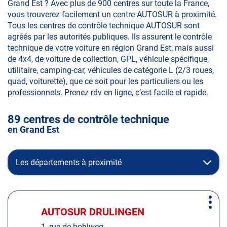
Grand Est ? Avec plus de 900 centres sur toute la France,
vous trouverez facilement un centre AUTOSUR à proximité.
Tous les centres de contrôle technique AUTOSUR sont
agréés par les autorités publiques. Ils assurent le contrôle
technique de votre voiture en région Grand Est, mais aussi
de 4x4, de voiture de collection, GPL, véhicule spécifique,
utilitaire, camping-car, véhicules de catégorie L (2/3 roues,
quad, voiturette), que ce soit pour les particuliers ou les
professionnels. Prenez rdv en ligne, c’est facile et rapide.
89 centres de contrôle technique
en Grand Est
Les départements à proximité
Appuyer
Plus
sur
AUTOSUR DRULINGEN
Centre
d'op
la
:
1, rue de hohlweg