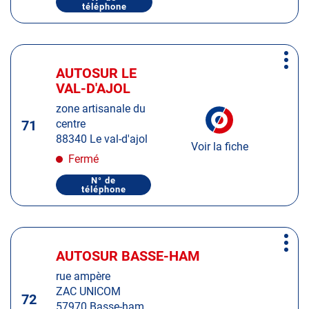
plus
téléphone
AFFICHER
LE
amples
NUMÉRO
informations
DE
TÉLÉPHONE
Appuyer
DU
Plus
sur
CENTRE
AUTOSUR LE
Centre
d'op
AUTOSUR
la
VAL-D'AJOL
:
NEUFCHÂTEAU
touche
zone artisanale du
ENTRÉE
71
centre
pour
88340 Le val-d'ajol
obtenir
Voir la fiche
de
Fermé
plus
N° de
amples
téléphone
AFFICHER
LE
informations
NUMÉRO
DE
TÉLÉPHONE
Appuyer
DU
Plus
sur
CENTRE
AUTOSUR BASSE-HAM
Centre
d'op
AUTOSUR
la
:
LE
rue ampère
touche
VAL-
ZAC UNICOM
D'AJOL
ENTRÉE
72
57970 Basse-ham