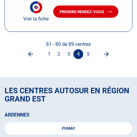
amples
NUMÉRO
informations
DE
PRENDRE RENDEZ-VOUS
TÉLÉPHONE
AVEC
DU
Voir la fiche
LE
CENTRE
CENTRE
AUTOSUR
AUTOSUR
NEUVES-
MAISONS
NEUVES-
MAISONS
61 - 80 de 89 centres
suivante
Page
1
2
3
4
5
Page
Aller
Aller
Aller
Page
Aller
précédente
à
à
à
actuelle
à
la
la
la
:
la
page
page
page
4
page
sur
LES CENTRES AUTOSUR EN RÉGION
5,
GRAND EST
ARDENNES
FUMAY