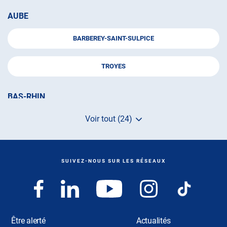
AUBE
BARBEREY-SAINT-SULPICE
TROYES
BAS-RHIN
Voir tout (24)
OBERNAI
de
points
de
HAUT-RHIN
vente
de
SUIVEZ-NOUS SUR LES RÉSEAUX
AUTOSUR
CERNAY
MULHOUSE
Être alerté
Actualités