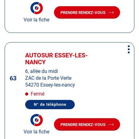
amples
NUMÉRO
informations
DE
PRENDRE RENDEZ-VOUS
TÉLÉPHONE
AVEC
DU
Voir la fiche
LE
CENTRE
CENTRE
AUTOSUR
AUTOSUR
ROHRBACH-
LES-
ROHRBACH-
BITCHE
LES-
Appuyer
BITCHE
Plus
sur
AUTOSUR ESSEY-LES-
Centre
d'op
la
NANCY
:
touche
6, allée du midi
ENTRÉE
63
ZAC de la Porte Verte
pour
54270 Essey-les-nancy
obtenir
de
Fermé
plus
N° de téléphone
amples
AFFICHER
LE
informations
NUMÉRO
DE
PRENDRE RENDEZ-VOUS
TÉLÉPHONE
AVEC
DU
Voir la fiche
LE
CENTRE
CENTRE
AUTOSUR