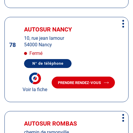
CENTRE
AUTOSUR
AUTOSUR
ILLZACH
ILLZACH
Appuyer
Plus
sur
AUTOSUR NANCY
Centre
d'op
la
:
10, rue jean lamour
touche
78
54000 Nancy
ENTRÉE
pour
Fermé
obtenir
N° de téléphone
de
AFFICHER
LE
plus
NUMÉRO
amples
DE
PRENDRE RENDEZ-VOUS
TÉLÉPHONE
AVEC
informations
DU
Voir la fiche
LE
CENTRE
CENTRE
AUTOSUR
AUTOSUR
NANCY
NANCY
Appuyer
Plus
sur
AUTOSUR ROMBAS
Centre
d'op
la
:
chemin de ramonville