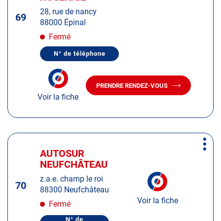
touche
28, rue de nancy
ENTRÉE
69
88000 Épinal
pour
obtenir
Fermé
de
N° de téléphone
plus
AFFICHER
LE
amples
NUMÉRO
informations
DE
PRENDRE RENDEZ-VOUS
TÉLÉPHONE
AVEC
DU
Voir la fiche
LE
CENTRE
CENTRE
AUTOSUR
AUTOSUR
ÉPINAL
LA
ÉPINAL
ROSERAIE
LA
Appuyer
ROSERAIE
Plus
sur
AUTOSUR
Centre
d'op
la
NEUFCHÂTEAU
:
touche
z.a.e. champ le roi
ENTRÉE
70
88300 Neufchâteau
pour
Voir la fiche
obtenir
Fermé
de
N° de