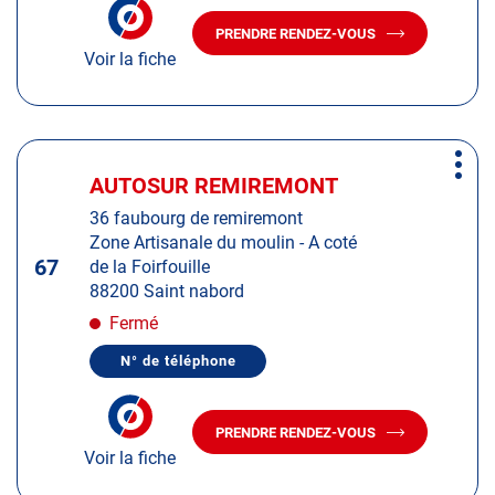
NUMÉRO
informations
DE
PRENDRE RENDEZ-VOUS
TÉLÉPHONE
AVEC
DU
Voir la fiche
LE
CENTRE
CENTRE
AUTOSUR
AUTOSUR
REIMS
-
REIMS
SAINT
-
Appuyer
BRICE
SAINT
Plus
sur
BRICE
AUTOSUR REMIREMONT
Centre
d'op
la
:
36 faubourg de remiremont
touche
Zone Artisanale du moulin - A coté
ENTRÉE
67
de la Foirfouille
pour
88200 Saint nabord
obtenir
de
Fermé
plus
N° de téléphone
amples
AFFICHER
LE
informations
NUMÉRO
DE
PRENDRE RENDEZ-VOUS
TÉLÉPHONE
AVEC
DU
Voir la fiche
LE
CENTRE
CENTRE
AUTOSUR