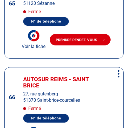
65
51120 Sézanne
ENTRÉE
pour
Fermé
obtenir
N° de téléphone
de
AFFICHER
LE
plus
NUMÉRO
amples
DE
PRENDRE RENDEZ-VOUS
TÉLÉPHONE
AVEC
informations
DU
Voir la fiche
LE
CENTRE
CENTRE
AUTOSUR
AUTOSUR
SÉZANNE
SÉZANNE
Appuyer
Plus
sur
AUTOSUR REIMS - SAINT
Centre
d'op
la
BRICE
:
touche
27, rue gutenberg
ENTRÉE
66
51370 Saint-brice-courcelles
pour
obtenir
Fermé
de
N° de téléphone
plus
AFFICHER
LE
amples