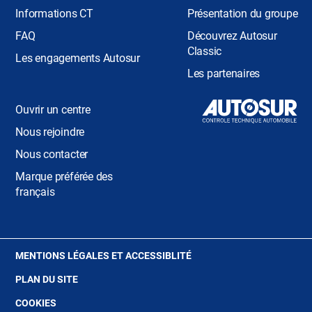
SAINT-LOUIS
Informations CT
Présentation du groupe
FAQ
Découvrez Autosur
MARNE
Classic
Les engagements Autosur
Les partenaires
REIMS
Ouvrir un centre
SAINT-MEMMIE
Nous rejoindre
SAINTE-MENEHOULD
Nous contacter
Marque préférée des
VITRY-LE-FRANCOIS
français
MEURTHE-ET-MOSELLE
(OUVRE
MENTIONS LÉGALES ET ACCESSIBLITÉ
BLAINVILLE-SUR-L'EAU
DANS
PLAN DU SITE
UNE
NOUVELLE
CHANTEHEUX
(OUVRE
COOKIES
FENÊTRE)