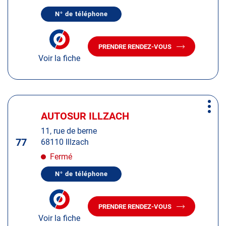
de
N° de téléphone
plus
AFFICHER
LE
amples
NUMÉRO
informations
DE
PRENDRE RENDEZ-VOUS
TÉLÉPHONE
AVEC
DU
Voir la fiche
LE
CENTRE
CENTRE
AUTOSUR
AUTOSUR
SAINTE-
SAVINE
SAINTE-
SAVINE
Appuyer
Plus
sur
AUTOSUR ILLZACH
Centre
d'op
la
:
11, rue de berne
touche
77
68110 Illzach
ENTRÉE
pour
Fermé
obtenir
N° de téléphone
de
AFFICHER
LE
plus
NUMÉRO
amples
DE
PRENDRE RENDEZ-VOUS
TÉLÉPHONE
AVEC
informations
DU
Voir la fiche
LE
CENTRE