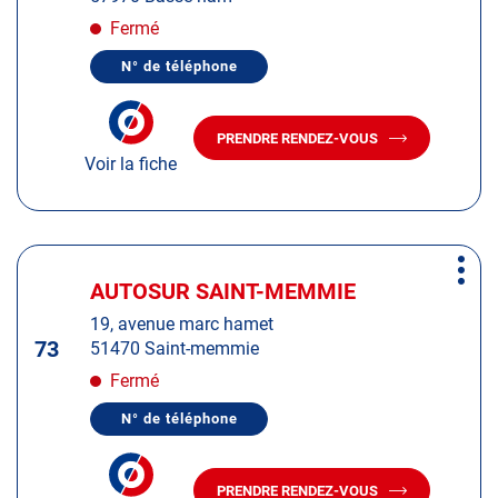
pour
obtenir
Fermé
de
N° de téléphone
plus
AFFICHER
LE
amples
NUMÉRO
informations
DE
PRENDRE RENDEZ-VOUS
TÉLÉPHONE
AVEC
DU
Voir la fiche
LE
CENTRE
CENTRE
AUTOSUR
AUTOSUR
BASSE-
HAM
BASSE-
HAM
Appuyer
Plus
sur
AUTOSUR SAINT-MEMMIE
Centre
d'op
la
:
19, avenue marc hamet
touche
73
51470 Saint-memmie
ENTRÉE
pour
Fermé
obtenir
N° de téléphone
de
AFFICHER
LE
plus
NUMÉRO
amples
DE
PRENDRE RENDEZ-VOUS
TÉLÉPHONE