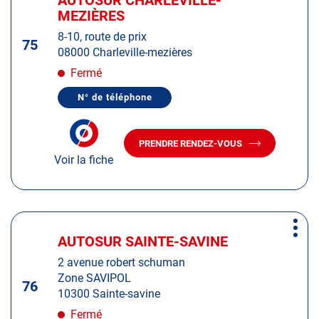
AUTOSUR CHARLEVILLE-
d'op
la
MEZIÈRES
:
touche
8-10, route de prix
ENTRÉE
75
08000 Charleville-mezières
pour
obtenir
Fermé
de
N° de téléphone
plus
AFFICHER
LE
amples
NUMÉRO
informations
DE
PRENDRE RENDEZ-VOUS
TÉLÉPHONE
AVEC
DU
Voir la fiche
LE
CENTRE
CENTRE
AUTOSUR
AUTOSUR
CHARLEVILLE-
MEZIÈRES
CHARLEVILLE-
MEZIÈRES
Appuyer
Plus
sur
AUTOSUR SAINTE-SAVINE
Centre
d'op
la
:
2 avenue robert schuman
touche
Zone SAVIPOL
ENTRÉE
76
10300 Sainte-savine
pour
obtenir
Fermé