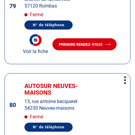
touche
79
57120 Rombas
ENTRÉE
pour
Fermé
obtenir
N° de téléphone
de
AFFICHER
LE
plus
NUMÉRO
amples
DE
PRENDRE RENDEZ-VOUS
TÉLÉPHONE
AVEC
informations
DU
Voir la fiche
LE
CENTRE
CENTRE
AUTOSUR
AUTOSUR
ROMBAS
ROMBAS
Appuyer
Plus
sur
AUTOSUR NEUVES-
Centre
d'op
la
MAISONS
:
touche
13, rue antoine becquerel
ENTRÉE
80
54230 Neuves-maisons
pour
obtenir
Fermé
de
N° de téléphone
plus
AFFICHER
LE