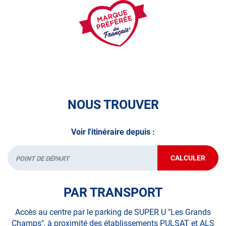
volontaire / partiel
N’attendez plus pour votre sécurité et faire vérifier votre
véhicule : Prenez RDV dans votre
centre de contrôle
technique.
A très bientôt chez
AUTOSUR VAGNEY
.
*Prestation à vérifier auprès du centre
NOUS TROUVER
Voir l'itinéraire depuis :
CALCULER
JUSQU'AU
Départ
POINT
DE
VENTE
PAR TRANSPORT
AUTOSUR
VAGNEY
Accès au centre par le parking de SUPER U "Les Grands
Champs", à proximité des établissements PULSAT et ALS