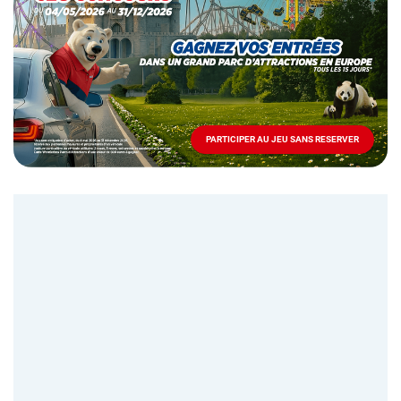
Mai
-
Décembre
2026
-
Locations
PARTICIPER AU JEU SANS RESERVER
PARTICIPER
AU
JEU
SANS
RESERVER