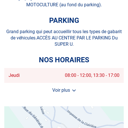
MOTOCULTURE (au fond du parking).
PARKING
Grand parking qui peut accueillir tous les types de gabarit
de véhicules.ACCÈS AU CENTRE PAR LE PARKING Du
SUPER U.
NOS HORAIRES
Horaires
Jeudi
08:00
-
12:00
13:30
-
17:00
d'ouverture
d'aujourd'hui
Voir plus
et
les
horaires
d'ouverture
du
centre
AUTOSUR