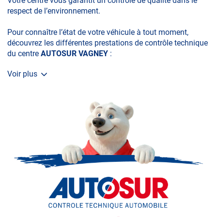
Votre centre vous garantit un contrôle de qualité dans le
respect de l’environnement.
Pour connaître l’état de votre véhicule à tout moment,
découvrez les différentes prestations de contrôle technique
du centre
AUTOSUR VAGNEY
:
Voir plus
• le contrôle technique obligatoire
• la contre-visite
• le contrôle pollution
• le contrôle des véhicules hybrides ou électriques
• le contrôle technique des véhicules GPL/Gaz*
• le contrôle de la Catégorie L (moto, scooter, mobylette, 3
roues, quad, voiturette, voiture sans permis)
• le pré-contrôle contrôle technique ou contrôle technique