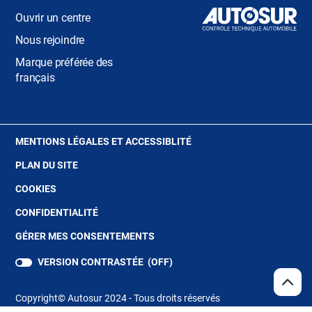
Ouvrir un centre
Nous rejoindre
Marque préférée des
français
(OUVRE
MENTIONS LÉGALES ET ACCESSIBLITÉ
DANS
PLAN DU SITE
UNE
NOUVELLE
(OUVRE
COOKIES
FENÊTRE)
DANS
(OUVRE
CONFIDENTIALITÉ
UNE
DANS
NOUVELLE
GÉRER MES CONSENTEMENTS
UNE
FENÊTRE)
NOUVELLE
VERSION CONTRASTÉE (
OFF
)
FENÊTRE)
REMO
(NAV
EN
Copyright© Autosur 2024 - Tous droits réservés
HAUT