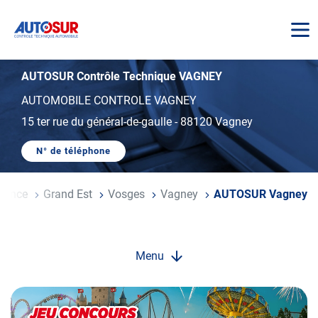
AUTOSUR
AUTOSUR Contrôle Technique VAGNEY
AUTOMOBILE CONTROLE VAGNEY
15 ter rue du général-de-gaulle
-
88120 Vagney
N° de téléphone
AFFICHER
LE
NUMÉRO
DE
l
rance
Grand Est
Vosges
Vagney
AUTOSUR Vagney
TÉLÉPHONE
DU
CENTRE
AUTOSUR
VAGNEY
Menu
Opération
spéciale