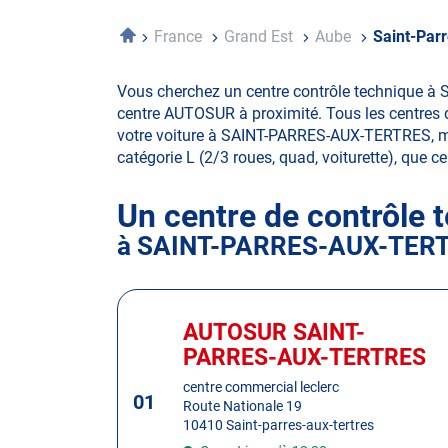
Accueil
France
Grand Est
Aube
Saint-Par
Vous cherchez un centre contrôle technique à 
centre AUTOSUR à proximité. Tous les centres d
votre voiture à SAINT-PARRES-AUX-TERTRES, mais 
catégorie L (2/3 roues, quad, voiturette), que ce 
Un centre de contrôle 
à SAINT-PARRES-AUX-TER
Appuyer
sur
AUTOSUR SAINT-
Centre
la
:
PARRES-AUX-TERTRES
touche
ENTRÉE
centre commercial leclerc
01
Route Nationale 19
pour
10410 Saint-parres-aux-tertres
obtenir