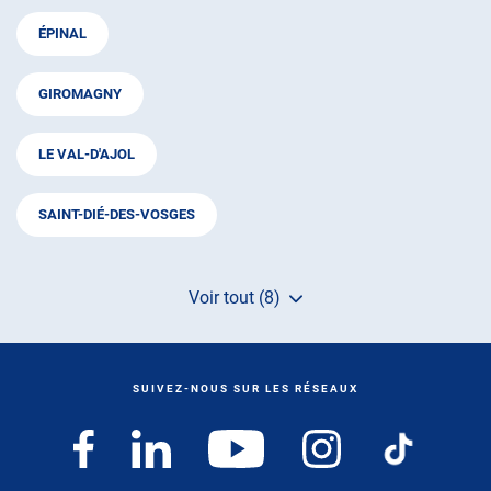
ÉPINAL
GIROMAGNY
LE VAL-D'AJOL
SAINT-DIÉ-DES-VOSGES
Voir tout (8)
de
points
de
vente
de
SUIVEZ-NOUS SUR LES RÉSEAUX
AUTOSUR