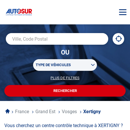
AUTOSUR
À
,
Ville,
proxi
trouv
Code
OU
un
Postal
centr
Sélectionner
AUTO
TYPE DE VÉHICULES
un
ou
PLUS DE FILTRES
POUR
plusieurs
PERSONNALISER
filtre(s)
VOTRE
RECHERCHER
UN
RECHERCHE
de
CENTRE
recherche
AUTOSUR
Accueil
France
Grand Est
Vosges
Xertigny
Vous cherchez un centre contrôle technique à XERTIGNY ?