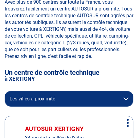
Avec plus de 900 centres sur toute la France, vous
trouverez facilement un centre AUTOSUR à proximité. Tous
les centres de contrôle technique AUTOSUR sont agréés par
les autorités publiques. Ils assurent le contrôle technique
de votre voiture à XERTIGNY, mais aussi de 4x4, de voiture
de collection, GPL, véhicule spécifique, utilitaire, camping-
car, véhicules de catégorie L (2/3 roues, quad, voiturette),
que ce soit pour les particuliers ou les professionnels.
Prenez rdv en ligne, c’est facile et rapide.
Un centre de contrôle technique
à XERTIGNY
Les villes à proximité
Appuyer
Plus
sur
AUTOSUR XERTIGNY
Centre
d'op
la
:
34 rue de la vallée de l'aître