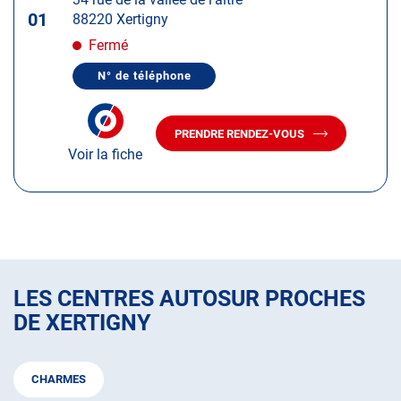
touche
01
88220 Xertigny
ENTRÉE
pour
Fermé
obtenir
N° de téléphone
de
AFFICHER
LE
plus
NUMÉRO
amples
DE
PRENDRE RENDEZ-VOUS
TÉLÉPHONE
AVEC
informations
DU
Voir la fiche
LE
CENTRE
CENTRE
AUTOSUR
AUTOSUR
XERTIGNY
XERTIGNY
LES CENTRES AUTOSUR PROCHES
DE XERTIGNY
CHARMES