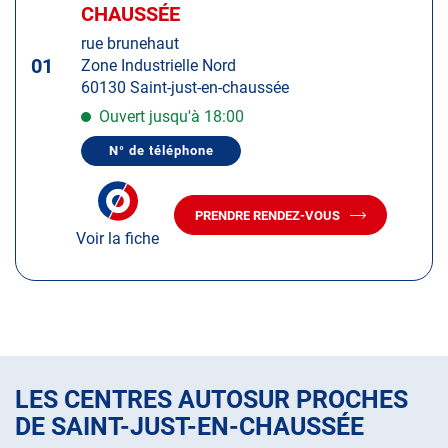
d'op
la
CHAUSSÉE
:
touche
rue brunehaut
ENTRÉE
01
Zone Industrielle Nord
pour
60130 Saint-just-en-chaussée
obtenir
de
Ouvert jusqu'à 18:00
plus
N° de téléphone
amples
AFFICHER
LE
informations
NUMÉRO
DE
PRENDRE RENDEZ-VOUS
TÉLÉPHONE
AVEC
DU
Voir la fiche
LE
CENTRE
CENTRE
AUTOSUR
AUTOSUR
SAINT-
JUST-
SAINT-
EN-
JUST-
CHAUSSÉE
EN-
CHAUSSÉE
LES CENTRES AUTOSUR PROCHES
DE SAINT-JUST-EN-CHAUSSÉE