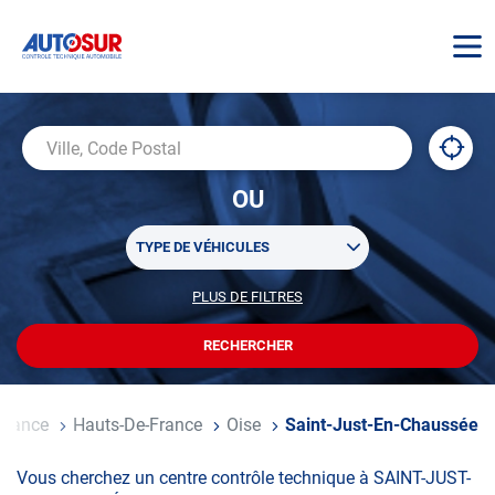
AUTOSUR
À
,
Ville,
proxi
trouv
Code
OU
un
Postal
centr
Sélectionner
AUTO
TYPE DE VÉHICULES
un
ou
PLUS DE FILTRES
POUR
plusieurs
PERSONNALISER
filtre(s)
VOTRE
RECHERCHER
UN
RECHERCHE
de
CENTRE
recherche
AUTOSUR
il
France
Hauts-De-France
Oise
Saint-Just-En-Chaussée
Vous cherchez un centre contrôle technique à SAINT-JUST-