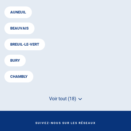
AUNEUIL
BEAUVAIS
BREUIL-LE-VERT
BURY
CHAMBLY
Voir tout (18)
de
points
de
vente
de
SUIVEZ-NOUS SUR LES RÉSEAUX
AUTOSUR