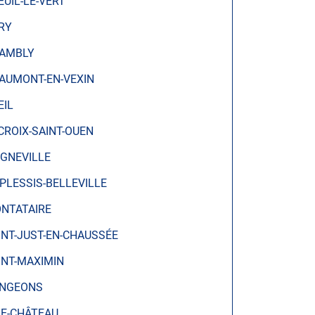
EUIL-LE-VERT
RY
AMBLY
AUMONT-EN-VEXIN
EIL
CROIX-SAINT-OUEN
IGNEVILLE
 PLESSIS-BELLEVILLE
NTATAIRE
INT-JUST-EN-CHAUSSÉE
INT-MAXIMIN
NGEONS
IE-CHÂTEAU