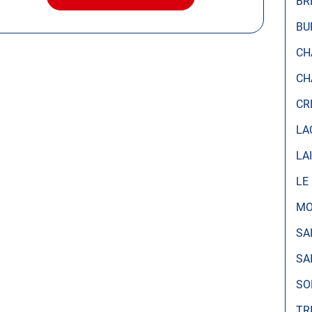
BR
AVEC
LE
BU
CENTRE
AUTOSUR
CH
MONTATAIRE
CH
CR
LA
LA
LE
MO
SA
SA
SO
TR