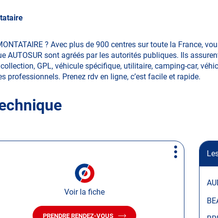
ataire
MONTATAIRE ? Avec plus de 900 centres sur toute la France, vo
ue AUTOSUR sont agréés par les autorités publiques. Ils assurent
llection, GPL, véhicule spécifique, utilitaire, camping-car, véhi
les professionnels. Prenez rdv en ligne, c’est facile et rapide.
technique
Les
Plus
d'options
AU
Voir la fiche
BE
PRENDRE RENDEZ-VOUS