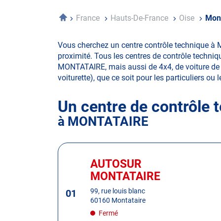
Accueil
France
Hauts-De-France
Oise
Mont
Vous cherchez un centre contrôle technique à 
proximité. Tous les centres de contrôle techniq
MONTATAIRE, mais aussi de 4x4, de voiture de co
voiturette), que ce soit pour les particuliers ou 
Un centre de contrôle 
à MONTATAIRE
Appuyer
sur
AUTOSUR
Centre
la
:
MONTATAIRE
touche
ENTRÉE
99, rue louis blanc
01
60160 Montataire
pour
obtenir
Fermé