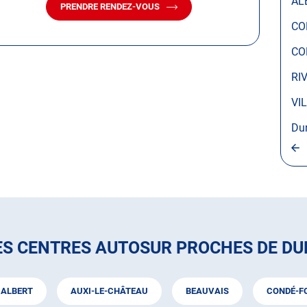
AL
PRENDRE RENDEZ-VOUS
AVEC
LE
CO
CENTRE
AUTOSUR
CO
DURY
-
RI
AMIENS
SUD
VI
Du
ES CENTRES AUTOSUR PROCHES DE DU
ALBERT
AUXI-LE-CHÂTEAU
BEAUVAIS
CONDÉ-FO