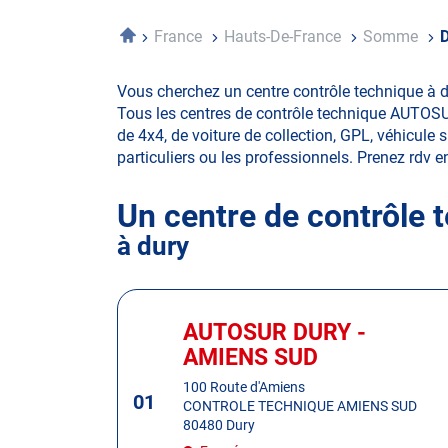
Accueil
France
Hauts-De-France
Somme
Vous cherchez un centre contrôle technique à d
Tous les centres de contrôle technique AUTOSUR 
de 4x4, de voiture de collection, GPL, véhicule s
particuliers ou les professionnels. Prenez rdv en 
Un centre de contrôle 
à dury
Appuyer
sur
AUTOSUR DURY -
Centre
la
:
AMIENS SUD
touche
ENTRÉE
100 Route d'Amiens
01
CONTROLE TECHNIQUE AMIENS SUD
pour
80480 Dury
obtenir