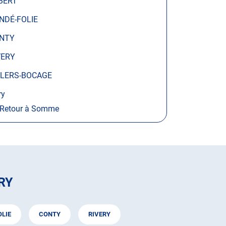
BERT
NDÉ-FOLIE
NTY
VERY
LLERS-BOCAGE
ry
Retour à Somme
RY
LIE
CONTY
RIVERY