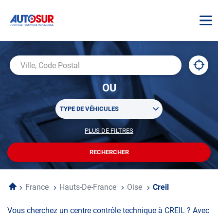
AUTOSUR
À
,
Ville,
proxi
trouv
Code
OU
un
Postal
centr
Sélectionner
AUTO
TYPE DE VÉHICULES
un
ou
PLUS DE FILTRES
POUR
plusieurs
PERSONNALISER
filtre(s)
VOTRE
RECHERCHER
UN
RECHERCHE
de
CENTRE
recherche
AUTOSUR
Accueil
France
Hauts-De-France
Oise
Creil
Vous cherchez un centre contrôle technique à CREIL ? Avec