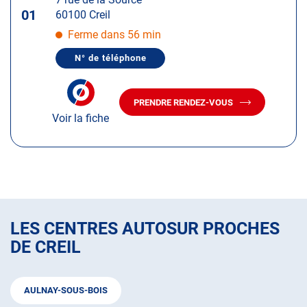
touche
01
60100 Creil
ENTRÉE
pour
Ferme dans 56 min
obtenir
N° de téléphone
de
AFFICHER
LE
plus
NUMÉRO
amples
DE
PRENDRE RENDEZ-VOUS
TÉLÉPHONE
AVEC
informations
DU
Voir la fiche
LE
CENTRE
CENTRE
AUTOSUR
AUTOSUR
CREIL
CREIL
LES CENTRES AUTOSUR PROCHES
DE CREIL
AULNAY-SOUS-BOIS