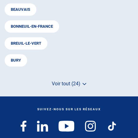
BEAUVAIS
BONNEUIL-EN-FRANCE
BREUIL-LE-VERT
BURY
Voir tout (24)
de
points
de
vente
de
SUIVEZ-NOUS SUR LES RÉSEAUX
AUTOSUR