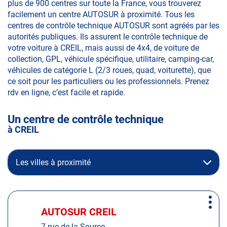
plus de 900 centres sur toute la France, vous trouverez
facilement un centre AUTOSUR à proximité. Tous les
centres de contrôle technique AUTOSUR sont agréés par les
autorités publiques. Ils assurent le contrôle technique de
votre voiture à CREIL, mais aussi de 4x4, de voiture de
collection, GPL, véhicule spécifique, utilitaire, camping-car,
véhicules de catégorie L (2/3 roues, quad, voiturette), que
ce soit pour les particuliers ou les professionnels. Prenez
rdv en ligne, c’est facile et rapide.
Un centre de contrôle technique
à CREIL
Les villes à proximité
Appuyer
Plus
sur
AUTOSUR CREIL
Centre
d'op
la
:
7 rue de la Source