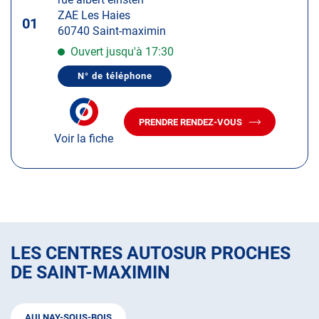
touche
ZAE Les Haies
ENTRÉE
01
60740 Saint-maximin
pour
obtenir
Ouvert jusqu'à 17:30
de
N° de téléphone
plus
AFFICHER
LE
amples
NUMÉRO
informations
DE
PRENDRE RENDEZ-VOUS
TÉLÉPHONE
AVEC
DU
Voir la fiche
LE
CENTRE
CENTRE
AUTOSUR
AUTOSUR
SAINT-
MAXIMIN
SAINT-
MAXIMIN
LES CENTRES AUTOSUR PROCHES
DE SAINT-MAXIMIN
AULNAY-SOUS-BOIS