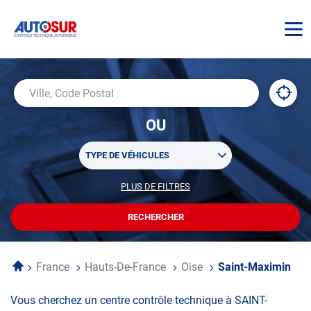
AUTOSUR
À
,
Ville,
proxi
trouv
Code
OU
un
Postal
centr
Sélectionner
AUTO
TYPE DE VÉHICULES
un
ou
PLUS DE FILTRES
POUR
plusieurs
PERSONNALISER
filtre(s)
VOTRE
RECHERCHER
UN
RECHERCHE
de
CENTRE
recherche
AUTOSUR
Accueil
France
Hauts-De-France
Oise
Saint-Maximin
Vous cherchez un centre contrôle technique à SAINT-