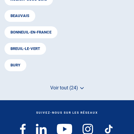
BEAUVAIS
BONNEUIL-EN-FRANCE
BREUIL-LE-VERT
BURY
Voir tout (24)
de
points
de
vente
de
SUIVEZ-NOUS SUR LES RÉSEAUX
AUTOSUR