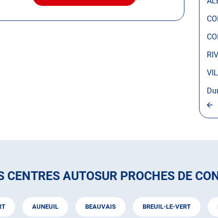
AL
LE
CENTRE
CO
AUTOSUR
CONTY
CO
RI
VI
Du
S CENTRES AUTOSUR PROCHES DE CO
RT
AUNEUIL
BEAUVAIS
BREUIL-LE-VERT