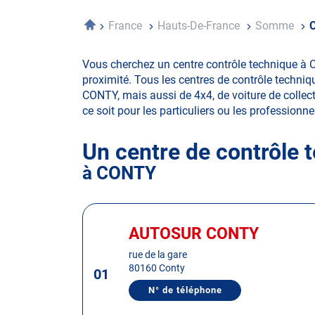
Accueil
France
Hauts-De-France
Somme
Vous cherchez un centre contrôle technique à 
proximité. Tous les centres de contrôle techniq
CONTY, mais aussi de 4x4, de voiture de collecti
ce soit pour les particuliers ou les professionnel
Un centre de contrôle 
à CONTY
Appuyer
sur
AUTOSUR CONTY
Centre
la
:
rue de la gare
touche
80160 Conty
01
ENTRÉE
pour
N° de téléphone
AFFICHER
obtenir
LE