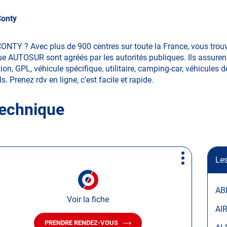
Conty
CONTY ? Avec plus de 900 centres sur toute la France, vous tro
ue AUTOSUR sont agréés par les autorités publiques. Ils assurent
on, GPL, véhicule spécifique, utilitaire, camping-car, véhicules d
s. Prenez rdv en ligne, c’est facile et rapide.
technique
Les
Plus
d'options
AB
Voir la fiche
AI
PRENDRE RENDEZ-VOUS
AVEC