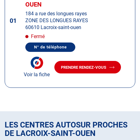
d'op
la
OUEN
:
touche
184 a rue des longues rayes
ENTRÉE
01
ZONE DES LONGUES RAYES
pour
60610 Lacroix-saint-ouen
obtenir
de
Fermé
plus
N° de téléphone
amples
AFFICHER
LE
informations
NUMÉRO
DE
PRENDRE RENDEZ-VOUS
TÉLÉPHONE
AVEC
DU
Voir la fiche
LE
CENTRE
CENTRE
AUTOSUR
AUTOSUR
LACROIX-
SAINT-
LACROIX-
OUEN
SAINT-
OUEN
LES CENTRES AUTOSUR PROCHES
DE LACROIX-SAINT-OUEN