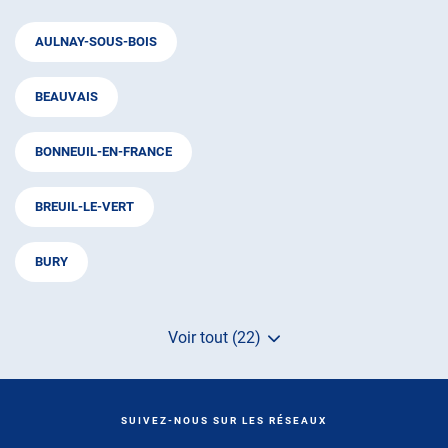
AULNAY-SOUS-BOIS
BEAUVAIS
BONNEUIL-EN-FRANCE
BREUIL-LE-VERT
BURY
Voir tout (22)
de
points
de
vente
de
SUIVEZ-NOUS SUR LES RÉSEAUX
AUTOSUR