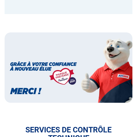
Bannières
Bannière
marque
préférée
des
français
SERVICES DE CONTRÔLE