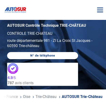
AUTOSUR
AUTOSUR Contrôle Technique TRIE-CHÂTEAU
CONTROLE TRIE-CHATEAU
route départementale 981
-
ZI La Croix St Jacques
-
60590 Trie-château
N° de téléphone
AFFICHER
LE
NUMÉRO
DE
TÉLÉPHONE
DU
4.9
/5
CENTRE
787
avis clients
AUTOSUR
TRIE-
CHÂTEAU
-De-France
Oise
Trie-Château
AUTOSUR Trie-Château