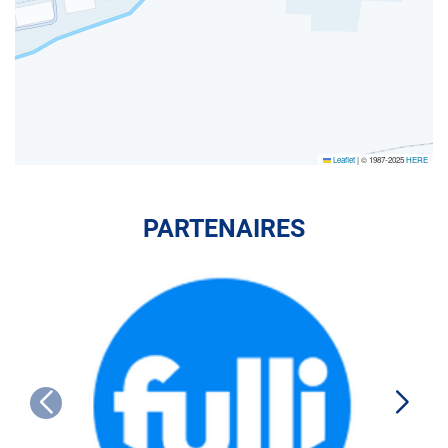
Leaflet
|
© 1987-2025
HERE
PARTENAIRES