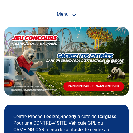
Menu
Opération
spéciale
Mai
-
Décembre
2026
-
Locations
PARTICIPER AU JEU SANS RESERVER
PARTICIPER
AU
JEU
SANS
RESERVER
Centre Proche
Leclerc
,
Speedy
à côté de
Carglass
.
Pour une CONTRE-VISITE, Véhicule GPL ou
CAMPING CAR merci de contacter le centre au