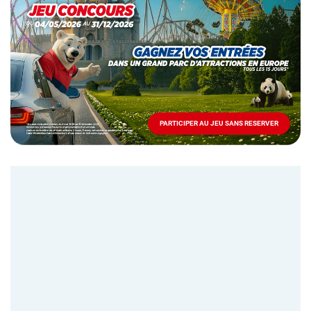
spéciale
Mai
-
Décembre
2026
-
Locations
PARTICIPER AU JEU SANS RESERVER
PARTICIPER
AU
JEU
SANS
RESERVER