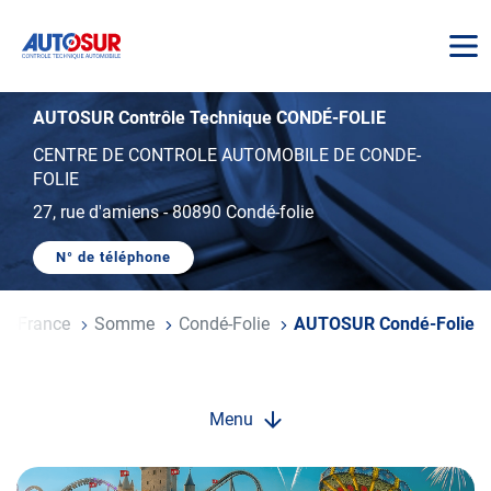
AUTOSUR
AUTOSUR Contrôle Technique CONDÉ-FOLIE
CENTRE DE CONTROLE AUTOMOBILE DE CONDE-
FOLIE
27, rue d'amiens
-
80890 Condé-folie
N° de téléphone
AFFICHER
LE
NUMÉRO
DE
De-France
Somme
Condé-Folie
AUTOSUR Condé-Folie
TÉLÉPHONE
DU
CENTRE
AUTOSUR
CONDÉ-
FOLIE
Menu
Opération