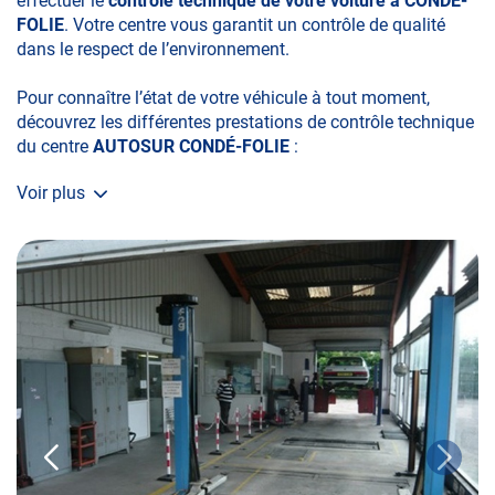
effectuer le
contrôle technique de votre voiture à CONDÉ-
FOLIE
. Votre centre vous garantit un contrôle de qualité
dans le respect de l’environnement.
Pour connaître l’état de votre véhicule à tout moment,
découvrez les différentes prestations de contrôle technique
du centre
AUTOSUR CONDÉ-FOLIE
:
Voir plus
• le contrôle technique obligatoire
• la contre-visite
• le contrôle pollution
• le contrôle des véhicules hybrides ou électriques
• le contrôle technique des véhicules GPL/Gaz*
• le pré-contrôle contrôle technique ou contrôle technique
volontaire / partiel