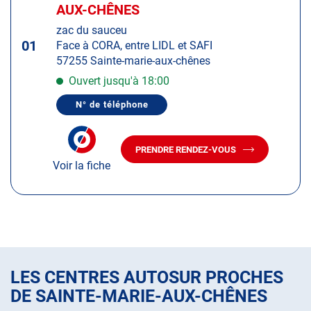
d'op
la
AUX-CHÊNES
:
touche
zac du sauceu
ENTRÉE
01
Face à CORA, entre LIDL et SAFI
pour
57255 Sainte-marie-aux-chênes
obtenir
de
Ouvert jusqu'à 18:00
plus
N° de téléphone
amples
AFFICHER
LE
informations
NUMÉRO
DE
PRENDRE RENDEZ-VOUS
TÉLÉPHONE
AVEC
DU
Voir la fiche
LE
CENTRE
CENTRE
AUTOSUR
AUTOSUR
SAINTE-
MARIE-
SAINTE-
AUX-
MARIE-
CHÊNES
AUX-
CHÊNES
LES CENTRES AUTOSUR PROCHES
DE SAINTE-MARIE-AUX-CHÊNES