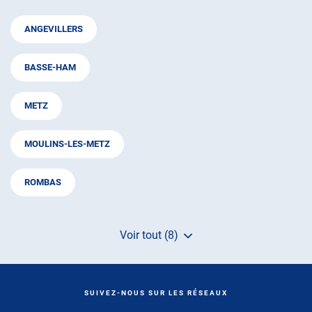
ANGEVILLERS
BASSE-HAM
METZ
MOULINS-LES-METZ
ROMBAS
Voir tout (8)
de
points
de
vente
de
SUIVEZ-NOUS SUR LES RÉSEAUX
AUTOSUR