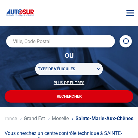
AUTOSUR
À
,
Ville,
proxi
trouv
Code
OU
un
Postal
centr
Sélectionner
AUTO
TYPE DE VÉHICULES
un
ou
PLUS DE FILTRES
POUR
plusieurs
PERSONNALISER
filtre(s)
VOTRE
RECHERCHER
UN
RECHERCHE
de
CENTRE
recherche
AUTOSUR
ueil
France
Grand Est
Moselle
Sainte-Marie-Aux-Chênes
Vous cherchez un centre contrôle technique à SAINTE-