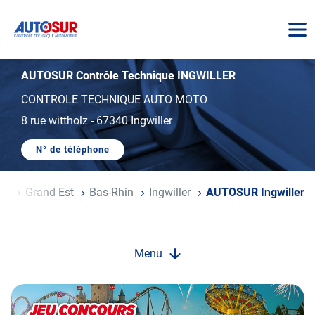
AUTOSUR
AUTOSUR Contrôle Technique INGWILLER
CONTROLE TECHNIQUE AUTO MOTO
8 rue wittholz
-
67340 Ingwiller
N° de téléphone
AFFICHER
LE
NUMÉRO
DE
nce
Grand Est
Bas-Rhin
Ingwiller
AUTOSUR Ingwiller
TÉLÉPHONE
DU
CENTRE
AUTOSUR
INGWILLER
Menu
Opération
spéciale