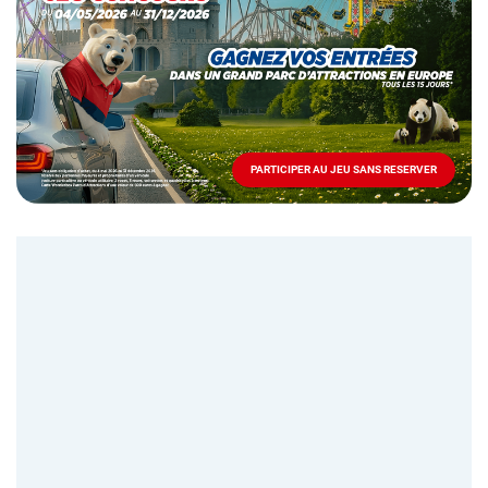
Mai
-
Décembre
2026
-
Locations
PARTICIPER AU JEU SANS RESERVER
PARTICIPER
AU
JEU
SANS
RESERVER