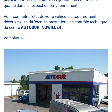
INGWILLER
. Votre centre vous garantit un contrôle de
qualité dans le respect de l’environnement.
Pour connaître l’état de votre véhicule à tout moment,
découvrez les différentes prestations de contrôle technique
du centre
AUTOSUR INGWILLER
:
Voir plus
• le contrôle technique obligatoire
• la contre-visite
• le contrôle pollution
• le contrôle des véhicules hybrides ou électriques
• le contrôle technique des véhicules GPL/Gaz*
• le pré-contrôle contrôle technique ou contrôle technique
volontaire / partiel)
N’attendez plus pour votre sécurité et faire vérifier votre