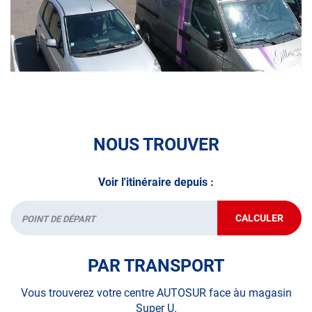
véhicule : Prenez RDV dans votre
centre de contrôle
technique.
A très bientôt chez
AUTOSUR INGWILLER
.
*Prestation à vérifier auprès du centre
NOUS TROUVER
Voir l'itinéraire depuis :
CALCULER
JUSQU'AU
Départ
POINT
DE
VENTE
PAR TRANSPORT
AUTOSUR
INGWILLER
Vous trouverez votre centre AUTOSUR face àu magasin
Super U.