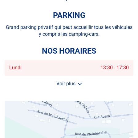
PARKING
Grand parking privatif qui peut accueillir tous les véhicules
y compris les camping-cars.
NOS HORAIRES
Horaires
Lundi
13:30
-
17:30
d'ouverture
d'aujourd'hui
Voir plus
et
les
horaires
d'ouverture
du
centre
AUTOSUR
INGWILLER