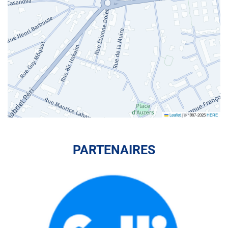
Leaflet
|
© 1987-2025
HERE
PARTENAIRES