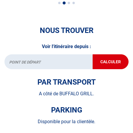
•Le Contrôle Technique des véhicules spécifiques
•Le contrôle de la Catégorie L (moto, scooter, mobylette, 3
roues, quad, voiturette, voiture sans permis)
NOUS TROUVER
•Le Contrôle Technique volontaire total ou partiel
Voir l'itinéraire depuis :
N’attendez plus pour prendre soin de votre auto et
demandez un RDV dans votre
centre Autosur
avant de
CALCULER
partir en voyage.
JUSQU'AU
Départ
POINT
DE
A très bientôt chez
AUTOSUR TINQUEUX
.
VENTE
PAR TRANSPORT
AUTOSUR
TINQUEUX
A côté de BUFFALO GRILL.
PARKING
Disponible pour la clientèle.