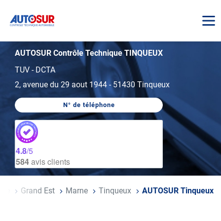
AUTOSUR
AUTOSUR Contrôle Technique TINQUEUX
TUV - DCTA
2, avenue du 29 aout 1944
-
51430 Tinqueux
N° de téléphone
AFFICHER
LE
NUMÉRO
DE
TÉLÉPHONE
DU
4.8
/5
CENTRE
584
avis clients
AUTOSUR
TINQUEUX
nce
Grand Est
Marne
Tinqueux
AUTOSUR Tinqueux