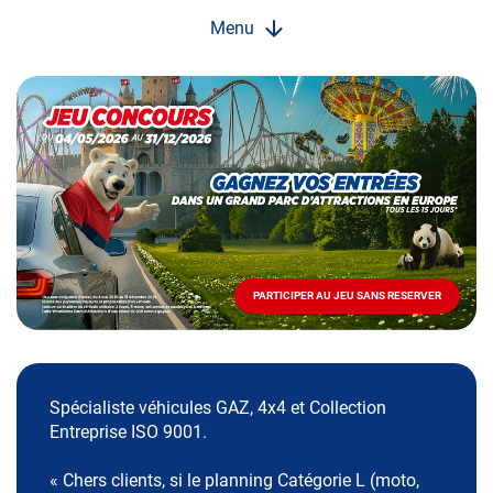
Menu
Opération
spéciale
Mai
-
Décembre
2026
-
Locations
PARTICIPER AU JEU SANS RESERVER
PARTICIPER
AU
JEU
SANS
RESERVER
Spécialiste véhicules GAZ, 4x4 et Collection
Entreprise ISO 9001.
« Chers clients, si le planning Catégorie L (moto,