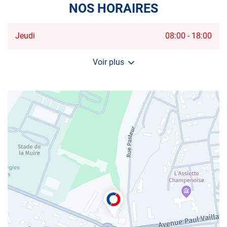
NOS HORAIRES
Horaires
Jeudi
08:00
-
18:00
d'ouverture
d'aujourd'hui
Voir plus
et
les
horaires
d'ouverture
du
centre
AUTOSUR
TINQUEUX