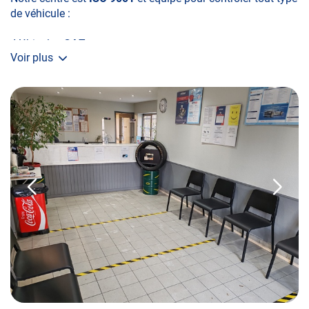
de véhicule :
•Véhicules
GAZ
Voir plus
•Véhicule
4x4
•Véhicules
collection (Autosur Classic, Partenaire FFVE)
•Camping Car et Gros Volume
Pour connaître l’état de votre véhicule à tout moment,
découvrez les différentes prestations de contrôle technique
du centre
Autosur TINQUEUX
:
•La visite initiale
•La Contre-visite
•Le Contrôle Complémentaire pollution